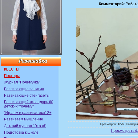
Комментарий:
Работа
КВЕСТЫ
Постеры
Журнал "Почемучка"
Развивающие занятия
Развивающие стенгазеты
Развивающий календарь 60
детских "почему"
"Играем и развиваемся" 2+
Развиваем мышление
Просмотров: 1275 | Размеры:
Детский журнал "Это я!"
Просмотреть ф
Подготовка к школе