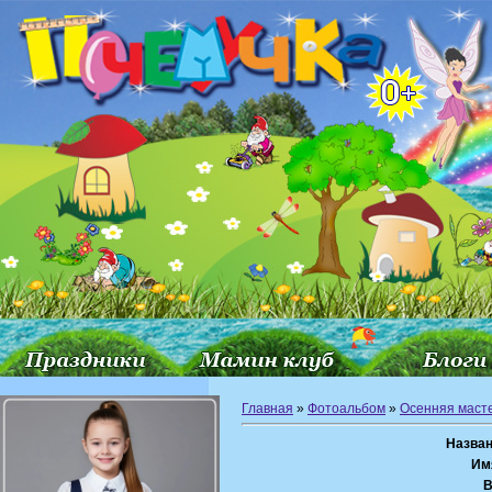
Главная
»
Фотоальбом
»
Осенняя маст
Назван
Им
В