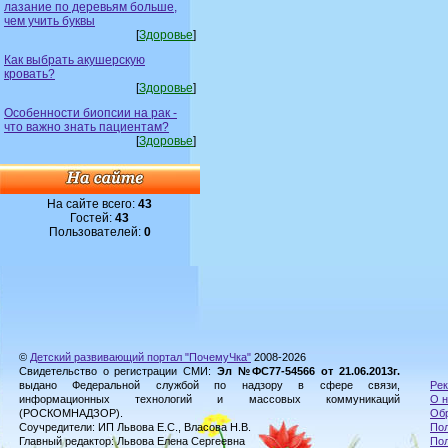
лазание по деревьям больше,
чем учить буквы
[
Здоровье
]
Как выбрать акушерскую
кровать?
[
Здоровье
]
Особенности биопсии на рак -
что важно знать пациентам?
[
Здоровье
]
На сайте всего:
43
Гостей:
43
Пользователей:
0
©
Детский развивающий портал "ПочемуЧка"
2008-2026
Свидетельство о регистрации СМИ:
Эл №ФС77-54566 от 21.06.2013г.
выдано Федеральной службой по надзору в сфере связи,
Рек
информационных технологий и массовых коммуникаций
О н
(РОСКОМНАДЗОР).
Обр
Соучредители: ИП Львова Е.С., Власова Н.В.
Пол
Главный редактор: Львова Елена Сергеевна
По