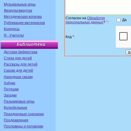
Музыкальные игры
Физкультминутка
Методическая копилка
Согласен на
Обработку
Да
персональных данных
?
*
:
Публикация материалов
Конкурсы
Я - Учитель!
Код *:
Детская библиотека
Стихи для детей
Рассказы для детей
Сказки для детей
Народные сказки
Азбука
Потешки
Загадки
Пальчиковые игры
Колыбельные
Праздничные сценарии
Поздравления
Пословицы и поговорки