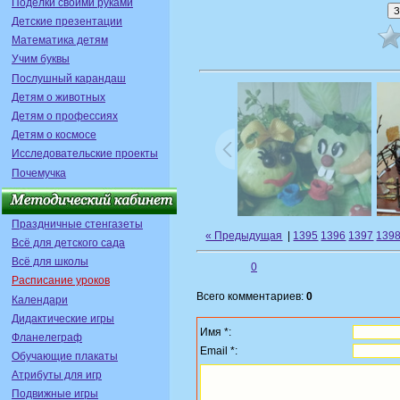
Поделки своими руками
Детские презентации
Математика детям
Учим буквы
Послушный карандаш
Детям о животных
Детям о профессиях
Детям о космосе
Исследовательские проекты
Почемучка
Праздничные стенгазеты
« Предыдущая
|
1395
1396
1397
139
Всё для детского сада
Всё для школы
0
Расписание уроков
Всего комментариев:
0
Календари
Дидактические игры
Имя *:
Фланелеграф
Email *:
Обучающие плакаты
Атрибуты для игр
Подвижные игры