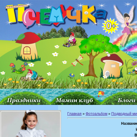
Главная
»
Фотоальбом
»
Подводный ми
Названи
В