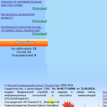
лазание по деревьям больше,
чем учить буквы
[
Здоровье
]
Как выбрать акушерскую
кровать?
[
Здоровье
]
Особенности биопсии на рак -
что важно знать пациентам?
[
Здоровье
]
На сайте всего:
13
Гостей:
13
Пользователей:
0
©
Детский развивающий портал "ПочемуЧка"
2008-2026
Свидетельство о регистрации СМИ:
Эл №ФС77-54566 от 21.06.2013г.
выдано Федеральной службой по надзору в сфере связи,
Рек
информационных технологий и массовых коммуникаций
О н
(РОСКОМНАДЗОР).
Обр
Соучредители: ИП Львова Е.С., Власова Н.В.
Пол
Главный редактор: Львова Елена Сергеевна
По