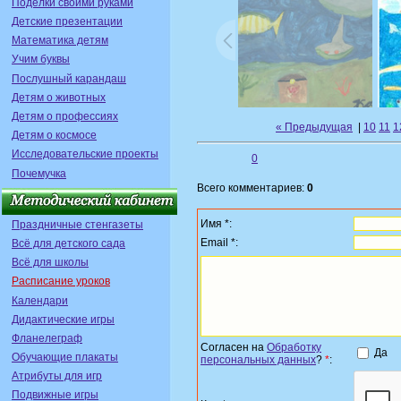
Поделки своими руками
Детские презентации
Математика детям
Учим буквы
Послушный карандаш
Детям о животных
Детям о профессиях
« Предыдущая
|
10
11
1
Детям о космосе
Исследовательские проекты
0
Почемучка
Всего комментариев:
0
Имя *:
Праздничные стенгазеты
Email *:
Всё для детского сада
Всё для школы
Расписание уроков
Календари
Дидактические игры
Фланелеграф
Согласен на
Обработку
Да
Обучающие плакаты
персональных данных
?
*
:
Атрибуты для игр
Подвижные игры