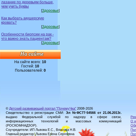
лазание по деревьям больше,
чем учить буквы
[
Здоровье
]
Как выбрать акушерскую
кровать?
[
Здоровье
]
Особенности биопсии на рак -
что важно знать пациентам?
[
Здоровье
]
На сайте всего:
10
Гостей:
10
Пользователей:
0
©
Детский развивающий портал "ПочемуЧка"
2008-2026
Свидетельство о регистрации СМИ:
Эл №ФС77-54566 от 21.06.2013г.
выдано Федеральной службой по надзору в сфере связи,
Рек
информационных технологий и массовых коммуникаций
О н
(РОСКОМНАДЗОР).
Обр
Соучредители: ИП Львова Е.С., Власова Н.В.
Пол
Главный редактор: Львова Елена Сергеевна
По