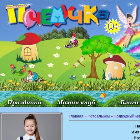
Главная
»
Фотоальбом
»
Подводный ми
На
Имя
Воз