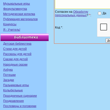
Музыкальные игры
Физкультминутка
Согласен на
Обработку
Да
Методическая копилка
персональных данных
?
*
:
Публикация материалов
Конкурсы
Код *:
Я - Учитель!
Детская библиотека
Стихи для детей
Рассказы для детей
Сказки для детей
Народные сказки
Азбука
Потешки
Загадки
Пальчиковые игры
Колыбельные
Праздничные сценарии
Поздравления
Пословицы и поговорки