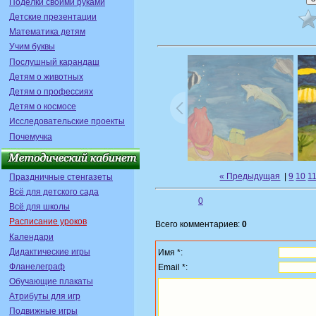
Поделки своими руками
Детские презентации
Математика детям
Учим буквы
Послушный карандаш
Детям о животных
Детям о профессиях
Детям о космосе
Исследовательские проекты
Почемучка
« Предыдущая
|
9
10
1
Праздничные стенгазеты
Всё для детского сада
0
Всё для школы
Расписание уроков
Всего комментариев:
0
Календари
Дидактические игры
Имя *:
Фланелеграф
Email *:
Обучающие плакаты
Атрибуты для игр
Подвижные игры