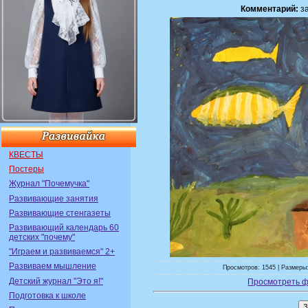
Комментарий:
за
КВЕСТЫ
Постеры
Журнал "Почемучка"
Развивающие занятия
Развивающие стенгазеты
Развивающий календарь 60
детских "почему"
"Играем и развиваемся" 2+
Развиваем мышление
Просмотров: 1545 | Размеры:
Детский журнал "Это я!"
Просмотреть ф
Подготовка к школе