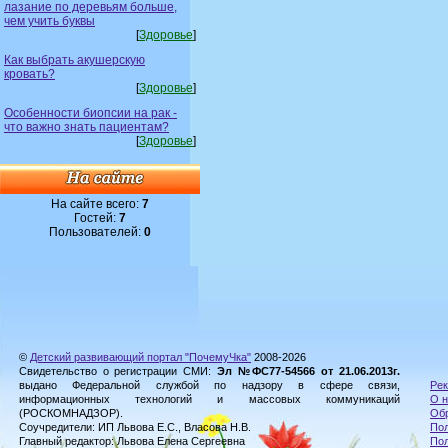
лазание по деревьям больше,
чем учить буквы
[
Здоровье
]
Как выбрать акушерскую
кровать?
[
Здоровье
]
Особенности биопсии на рак -
что важно знать пациентам?
[
Здоровье
]
На сайте всего:
7
Гостей:
7
Пользователей:
0
©
Детский развивающий портал "ПочемуЧка"
2008-2026
Свидетельство о регистрации СМИ:
Эл №ФС77-54566 от 21.06.2013г.
выдано Федеральной службой по надзору в сфере связи,
Рек
информационных технологий и массовых коммуникаций
О н
(РОСКОМНАДЗОР).
Обр
Соучредители: ИП Львова Е.С., Власова Н.В.
Пол
Главный редактор: Львова Елена Сергеевна
По