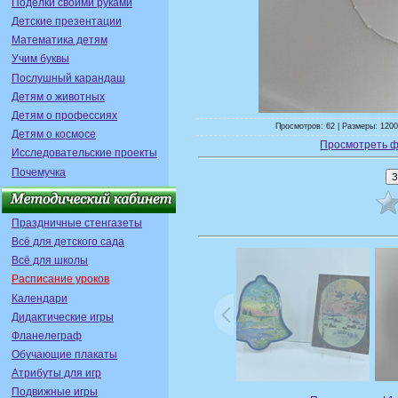
Поделки своими руками
Детские презентации
Математика детям
Учим буквы
Послушный карандаш
Детям о животных
Детям о профессиях
Просмотров: 62 | Размеры: 1200
Детям о космосе
Просмотреть ф
Исследовательские проекты
Почемучка
Праздничные стенгазеты
Всё для детского сада
Всё для школы
Расписание уроков
Календари
Дидактические игры
Фланелеграф
Обучающие плакаты
Атрибуты для игр
Подвижные игры