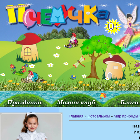
Главная
»
Фотоальбом
»
Мир природы
Наз
Им