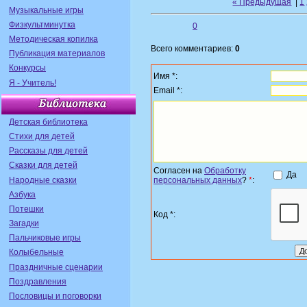
« Предыдущая
|
1
Музыкальные игры
Физкультминутка
0
Методическая копилка
Всего комментариев:
0
Публикация материалов
Конкурсы
Имя *:
Я - Учитель!
Email *:
Детская библиотека
Стихи для детей
Рассказы для детей
Сказки для детей
Согласен на
Обработку
Да
Народные сказки
персональных данных
?
*
:
Азбука
Потешки
Код *:
Загадки
Пальчиковые игры
Колыбельные
Праздничные сценарии
Поздравления
Пословицы и поговорки