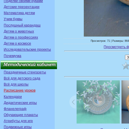
Поделки своими руками
Детские презентации
Математика детям
Учим буквы
Послушный карандаш
Детям о животных
Детям о профессиях
Просмотров: 71 | Размеры: 864
Детям о космосе
Просмотреть ф
Исследовательские проекты
Почемучка
Праздничные стенгазеты
Всё для детского сада
Всё для школы
Расписание уроков
Календари
Дидактические игры
Фланелеграф
Обучающие плакаты
Атрибуты для игр
Подвижные игры