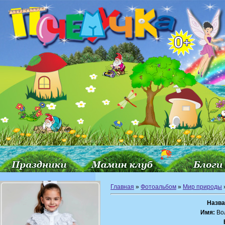
Главная
»
Фотоальбом
»
Мир природы
Назва
Имя:
Во