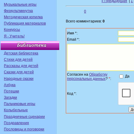
« Предыдущая
|
1
Музыкальные игры
Физкультминутка
0
Методическая копилка
Всего комментариев:
0
Публикация материалов
Конкурсы
Имя *:
Я - Учитель!
Email *:
Детская библиотека
Стихи для детей
Рассказы для детей
Сказки для детей
Согласен на
Обработку
Да
Народные сказки
персональных данных
?
*
:
Азбука
Потешки
Код *:
Загадки
Пальчиковые игры
Колыбельные
Праздничные сценарии
Поздравления
Пословицы и поговорки