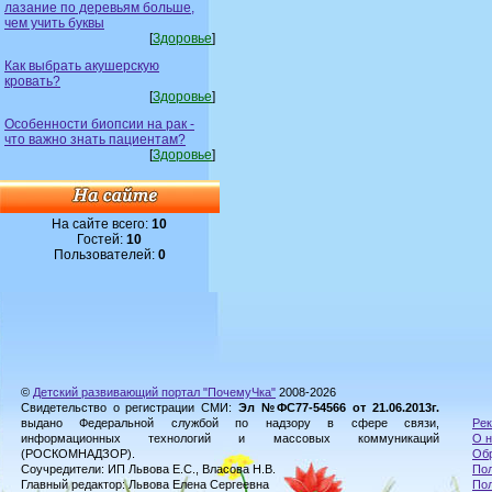
лазание по деревьям больше,
чем учить буквы
[
Здоровье
]
Как выбрать акушерскую
кровать?
[
Здоровье
]
Особенности биопсии на рак -
что важно знать пациентам?
[
Здоровье
]
На сайте всего:
10
Гостей:
10
Пользователей:
0
©
Детский развивающий портал "ПочемуЧка"
2008-2026
Свидетельство о регистрации СМИ:
Эл №ФС77-54566 от 21.06.2013г.
выдано Федеральной службой по надзору в сфере связи,
Рек
информационных технологий и массовых коммуникаций
О н
(РОСКОМНАДЗОР).
Обр
Соучредители: ИП Львова Е.С., Власова Н.В.
Пол
Главный редактор: Львова Елена Сергеевна
По