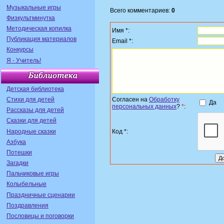
Музыкальные игры
Всего комментариев:
0
Физкультминутка
Методическая копилка
Имя *:
Публикация материалов
Email *:
Конкурсы
Я - Учитель!
Детская библиотека
Стихи для детей
Согласен на
Обработку
Да
персональных данных
?
*
:
Рассказы для детей
Сказки для детей
Народные сказки
Код *:
Азбука
Потешки
Загадки
Пальчиковые игры
Колыбельные
Праздничные сценарии
Поздравления
Пословицы и поговорки