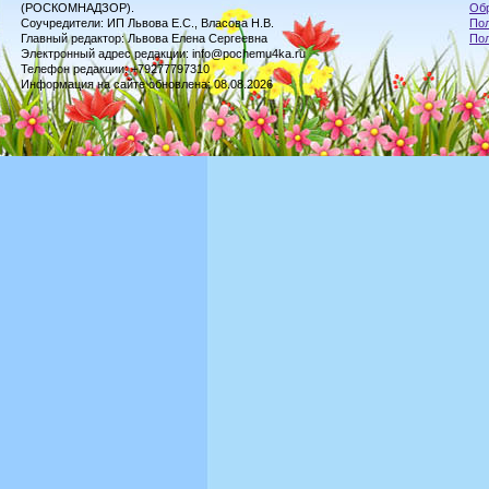
(РОСКОМНАДЗОР).
Обр
Соучредители: ИП Львова Е.С., Власова Н.В.
Пол
Главный редактор: Львова Елена Сергеевна
По
Электронный адрес редакции: info@pochemu4ka.ru
Телефон редакции: +79277797310
Информация на сайте обновлена: 08.08.2026