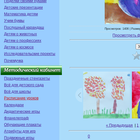
Поделки своими руками
Детские презентации
Математика детям
Учим буквы
Послушный карандаш
Просмотров: 1406 | Размер
Детям о животных
Просмотреть ф
Детям о профессиях
Детям о космосе
Исследовательские проекты
Почемучка
Праздничные стенгазеты
Всё для детского сада
Всё для школы
Расписание уроков
Календари
Дидактические игры
Фланелеграф
Обучающие плакаты
« Предыдущая
|
1
Атрибуты для игр
0
Подвижные игры