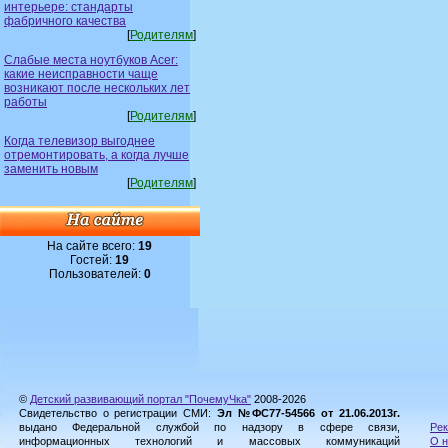
интерьере: стандарты
фабричного качества
[
Родителям
]
Слабые места ноутбуков Acer:
какие неисправности чаще
возникают после нескольких лет
работы
[
Родителям
]
Когда телевизор выгоднее
отремонтировать, а когда лучше
заменить новым
[
Родителям
]
На сайте всего:
19
Гостей:
19
Пользователей:
0
©
Детский развивающий портал "ПочемуЧка"
2008-2026
Свидетельство о регистрации СМИ:
Эл №ФС77-54566 от 21.06.2013г.
выдано Федеральной службой по надзору в сфере связи,
Рек
информационных технологий и массовых коммуникаций
О н