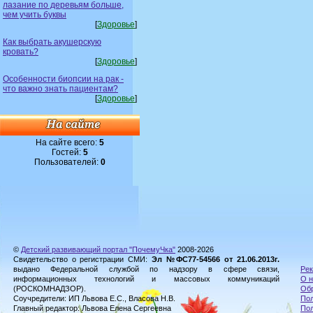
лазание по деревьям больше,
чем учить буквы
[
Здоровье
]
Как выбрать акушерскую
кровать?
[
Здоровье
]
Особенности биопсии на рак -
что важно знать пациентам?
[
Здоровье
]
На сайте всего:
5
Гостей:
5
Пользователей:
0
©
Детский развивающий портал "ПочемуЧка"
2008-2026
Свидетельство о регистрации СМИ:
Эл №ФС77-54566 от 21.06.2013г.
выдано Федеральной службой по надзору в сфере связи,
Рек
информационных технологий и массовых коммуникаций
О н
(РОСКОМНАДЗОР).
Обр
Соучредители: ИП Львова Е.С., Власова Н.В.
Пол
Главный редактор: Львова Елена Сергеевна
По