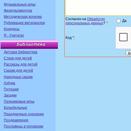
Музыкальные игры
Физкультминутка
Методическая копилка
Согласен на
Обработку
Да
Публикация материалов
персональных данных
?
*
:
Конкурсы
Я - Учитель!
Код *:
Детская библиотека
Стихи для детей
Рассказы для детей
Сказки для детей
Народные сказки
Азбука
Потешки
Загадки
Пальчиковые игры
Колыбельные
Праздничные сценарии
Поздравления
Пословицы и поговорки