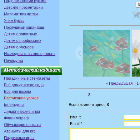
Поделки своими руками
Детские презентации
Математика детям
Учим буквы
Послушный карандаш
Детям о животных
Детям о профессиях
Детям о космосе
Исследовательские проекты
Почемучка
Праздничные стенгазеты
« Предыдущая
|
1
Всё для детского сада
Всё для школы
0
Расписание уроков
Всего комментариев:
0
Календари
Дидактические игры
Имя *:
Фланелеграф
Email *:
Обучающие плакаты
Атрибуты для игр
Подвижные игры