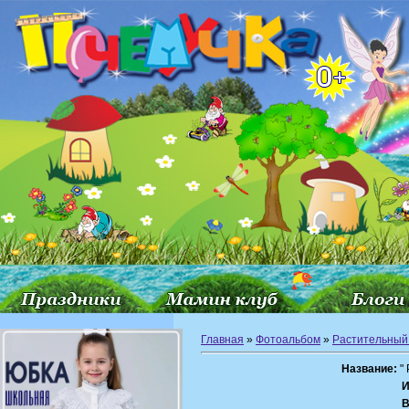
Главная
»
Фотоальбом
»
Растительный
Название:
" 
И
В