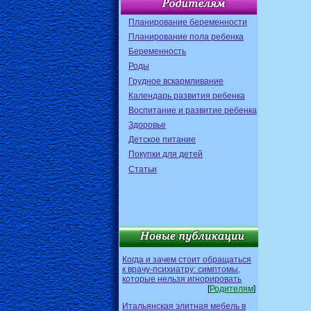
Планирование беременности
Планирование пола ребенка
Беременность
Роды
Грудное вскармливание
Календарь развития ребенка
Воспитание и развитие ребенка
Здоровье
Детское питание
Покупки для детей
Статьи
Когда и зачем стоит обращаться
к врачу-психиатру: симптомы,
которые нельзя игнорировать
[
Родителям
]
Итальянская элитная мебель в