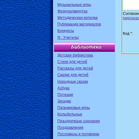
Музыкальные игры
Физкультминутка
Согласе
Методическая копилка
персона
Публикация материалов
Конкурсы
Код *:
Я - Учитель!
Детская библиотека
Стихи для детей
Рассказы для детей
Сказки для детей
Народные сказки
Азбука
Потешки
Загадки
Пальчиковые игры
Колыбельные
Праздничные сценарии
Поздравления
Пословицы и поговорки