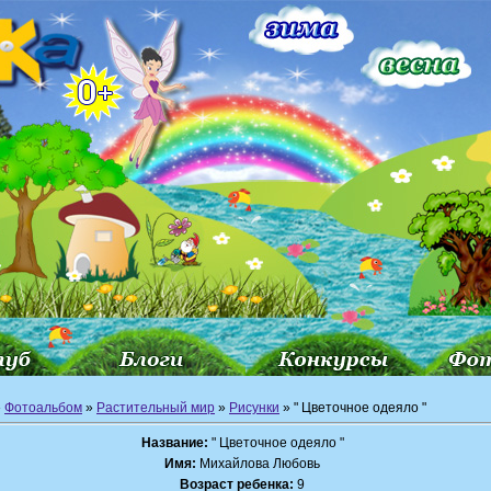
»
Фотоальбом
»
Растительный мир
»
Рисунки
» " Цветочное одеяло "
Название:
" Цветочное одеяло "
Имя:
Михайлова Любовь
Возраст ребенка:
9