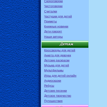
Скороговорки
Чистоговорки
Считалки
Частушки для детей
Приметы
Книжные новинки
Дети говорят
Наши авторы
Кроссворды для детей
Анкета для девочек
Детские раскраски
Музыка для детей
Мультфильмы
Игры для детей онлайн
Аудиосказки
Ребусы
Детские песенки
Детское творчество
Путешествия