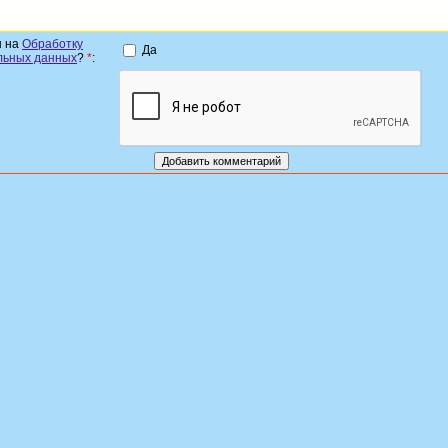
н на
Обработку
Да
льных данных
?
*
: