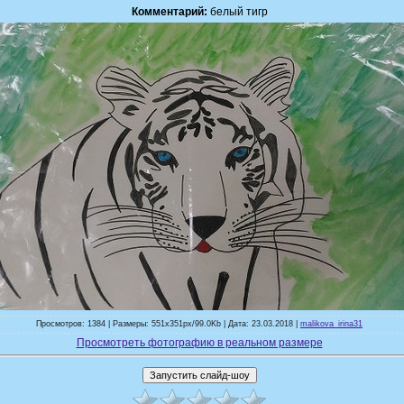
Комментарий:
белый тигр
Просмотров: 1384 | Размеры: 551x351px/99.0Kb | Дата: 23.03.2018 |
malikova_irina31
Просмотреть фотографию в реальном размере