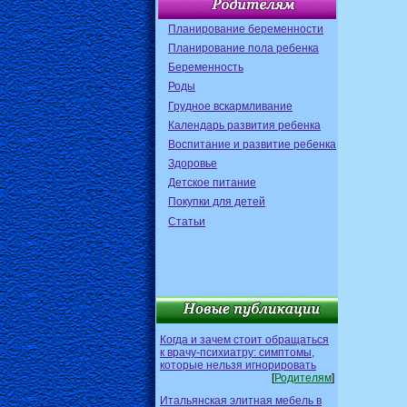
Планирование беременности
Планирование пола ребенка
Беременность
Роды
Грудное вскармливание
Календарь развития ребенка
Воспитание и развитие ребенка
Здоровье
Детское питание
Покупки для детей
Статьи
Когда и зачем стоит обращаться
к врачу-психиатру: симптомы,
которые нельзя игнорировать
[
Родителям
]
Итальянская элитная мебель в