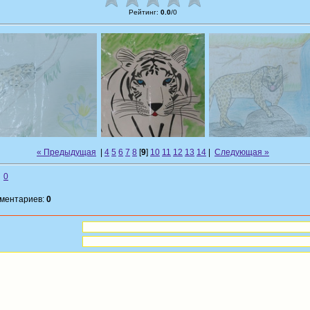
Рейтинг
:
0.0
/
0
« Предыдущая
|
4
5
6
7
8
[
9
]
10
11
12
13
14
|
Следующая »
0
мментариев:
0