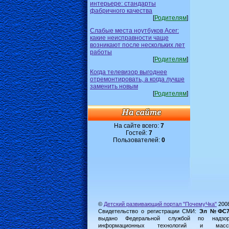
интерьере: стандарты
фабричного качества
[
Родителям
]
Слабые места ноутбуков Acer:
какие неисправности чаще
возникают после нескольких лет
работы
[
Родителям
]
Когда телевизор выгоднее
отремонтировать, а когда лучше
заменить новым
[
Родителям
]
На сайте всего:
7
Гостей:
7
Пользователей:
0
©
Детский развивающий портал "ПочемуЧка"
200
Свидетельство о регистрации СМИ:
Эл №ФС77-
выдано Федеральной службой по надз
информационных технологий и масс