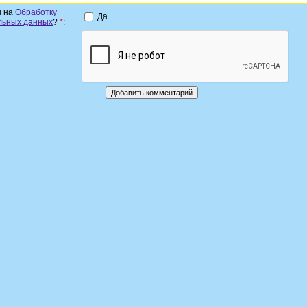
н на
Обработку
Да
льных данных
?
*
: