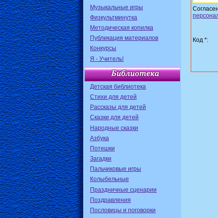
Музыкальные игры
Согласе
персона
Физкультминутка
Методическая копилка
Публикация материалов
Код *:
Конкурсы
Я - Учитель!
Детская библиотека
Стихи для детей
Рассказы для детей
Сказки для детей
Народные сказки
Азбука
Потешки
Загадки
Пальчиковые игры
Колыбельные
Праздничные сценарии
Поздравления
Пословицы и поговорки