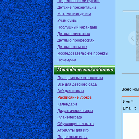
Поделки своими руками
Детские презентации
Математика детям
Учим буквы
Послушный карандаш
Детям о животных
Детям о профессиях
Детям о космосе
Исследовательские проекты
Почемучка
Праздничные стенгазеты
Всё для детского сада
Всего ко
Всё для школы
Расписание уроков
Имя *:
Календари
Email *:
Дидактические игры
Фланелеграф
Обучающие плакаты
Атрибуты для игр
Подвижные игры