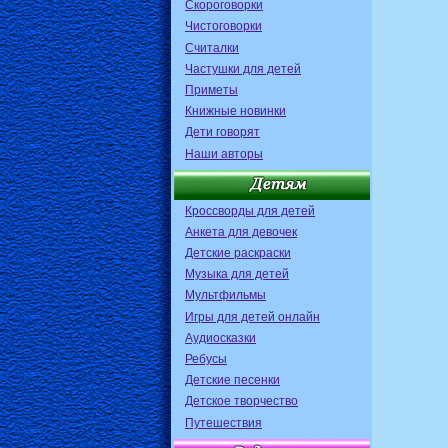
Скороговорки
Чистоговорки
Считалки
Частушки для детей
Приметы
Книжные новинки
Дети говорят
Наши авторы
Кроссворды для детей
Анкета для девочек
Детские раскраски
Музыка для детей
Мультфильмы
Игры для детей онлайн
Аудиосказки
Ребусы
Детские песенки
Детское творчество
Путешествия