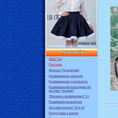
КВЕСТЫ
Постеры
Журнал "Почемучка"
Развивающие занятия
Развивающие стенгазеты
Развивающий календарь 60
детских "почему"
"Играем и развиваемся" 2+
Развиваем мышление
Детский журнал "Это я!"
Подготовка к школе