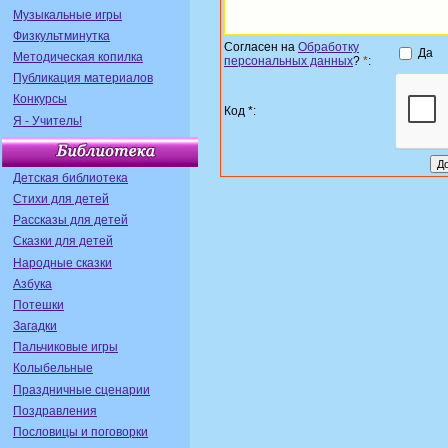
Музыкальные игры
Физкультминутка
Согласен на
Обработку
Да
Методическая копилка
персональных данных
?
*
:
Публикация материалов
Конкурсы
Код *:
Я - Учитель!
Детская библиотека
Стихи для детей
Рассказы для детей
Сказки для детей
Народные сказки
Азбука
Потешки
Загадки
Пальчиковые игры
Колыбельные
Праздничные сценарии
Поздравления
Пословицы и поговорки