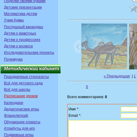
Поделки своими руками
Детские презентации
Математика детям
Учим буквы
Послушный карандаш
Детям о животных
Детям о профессиях
Детям о космосе
Исследовательские проекты
Почемучка
« Предыдущая
|
1
Праздничные стенгазеты
Всё для детского сада
0
Всё для школы
Расписание уроков
Всего комментариев:
0
Календари
Дидактические игры
Имя *:
Фланелеграф
Email *:
Обучающие плакаты
Атрибуты для игр
Подвижные игры