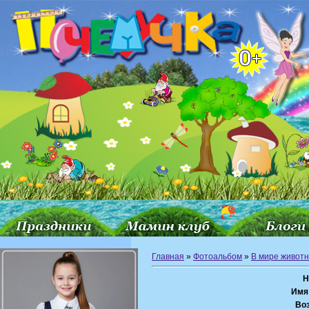
Главная
»
Фотоальбом
»
В мире живот
Н
Имя
Воз