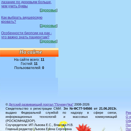
лазание по деревьям больше,
чем учить буквы
[
Здоровье
]
Как выбрать акушерскую
кровать?
[
Здоровье
]
Особенности биопсии на рак -
что важно знать пациентам?
[
Здоровье
]
На сайте всего:
11
Гостей:
11
Пользователей:
0
©
Детский развивающий портал "ПочемуЧка"
2008-2026
Свидетельство о регистрации СМИ:
Эл №ФС77-54566 от 21.06.2013г.
выдано Федеральной службой по надзору в сфере связи,
Рек
информационных технологий и массовых коммуникаций
О н
(РОСКОМНАДЗОР).
Обр
Соучредители: ИП Львова Е.С., Власова Н.В.
Пол
Главный редактор: Львова Елена Сергеевна
По