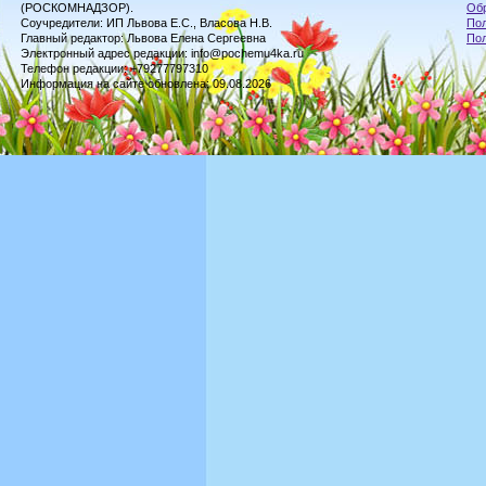
(РОСКОМНАДЗОР).
Обр
Соучредители: ИП Львова Е.С., Власова Н.В.
Пол
Главный редактор: Львова Елена Сергеевна
По
Электронный адрес редакции: info@pochemu4ka.ru
Телефон редакции: +79277797310
Информация на сайте обновлена: 09.08.2026