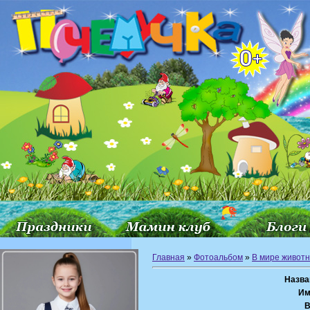
Главная
»
Фотоальбом
»
В мире живот
Назва
Им
В