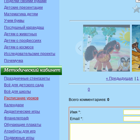
Поделки своими руками
Детские презентации
Математика детям
Учим буквы
Послушный карандаш
Детям о животных
Детям о профессиях
Детям о космосе
Исследовательские проекты
Почемучка
Праздничные стенгазеты
« Предыдущая
|
1
Всё для детского сада
0
Всё для школы
Расписание уроков
Всего комментариев:
0
Календари
Дидактические игры
Имя *:
Фланелеграф
Email *:
Обучающие плакаты
Атрибуты для игр
Подвижные игры