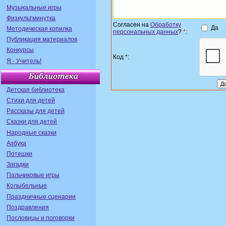
Музыкальные игры
Физкультминутка
Согласен на
Обработку
Да
Методическая копилка
персональных данных
?
*
:
Публикация материалов
Конкурсы
Код *:
Я - Учитель!
Детская библиотека
Стихи для детей
Рассказы для детей
Сказки для детей
Народные сказки
Азбука
Потешки
Загадки
Пальчиковые игры
Колыбельные
Праздничные сценарии
Поздравления
Пословицы и поговорки