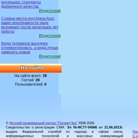
интерьере: стандарты
фабричного качества
[
Родителям
]
Слабые места ноутбуков Acer:
какие неисправности чаще
возникают после нескольких лет
работы
[
Родителям
]
Когда телевизор выгоднее
отремонтировать, а когда лучше
заменить новым
[
Родителям
]
На сайте всего:
39
Гостей:
39
Пользователей:
0
©
Детский развивающий портал "ПочемуЧка"
2008-2026
Свидетельство о регистрации СМИ:
Эл №ФС77-54566 от 21.06.2013г.
выдано Федеральной службой по надзору в сфере связи,
Рек
информационных технологий и массовых коммуникаций
О н