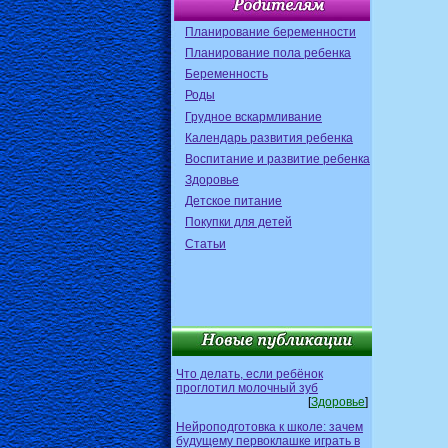
Планирование беременности
Планирование пола ребенка
Беременность
Роды
Грудное вскармливание
Календарь развития ребенка
Воспитание и развитие ребенка
Здоровье
Детское питание
Покупки для детей
Статьи
Что делать, если ребёнок
проглотил молочный зуб
[
Здоровье
]
Нейроподготовка к школе: зачем
будущему первоклашке играть в