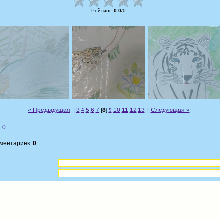
Рейтинг
:
0.0
/
0
« Предыдущая
|
3
4
5
6
7
[
8
]
9
10
11
12
13
|
Следующая »
0
мментариев:
0