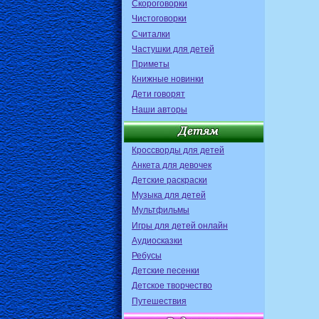
Скороговорки
Чистоговорки
Считалки
Частушки для детей
Приметы
Книжные новинки
Дети говорят
Наши авторы
Кроссворды для детей
Анкета для девочек
Детские раскраски
Музыка для детей
Мультфильмы
Игры для детей онлайн
Аудиосказки
Ребусы
Детские песенки
Детское творчество
Путешествия