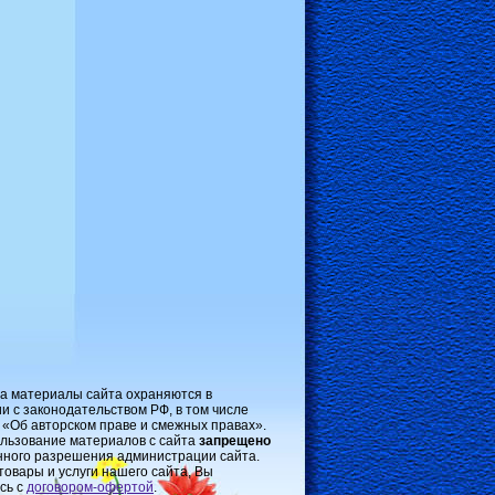
на материалы сайта охраняются в
и с законодательством РФ, в том числе
 «Об авторском праве и смежных правах».
льзование материалов с сайта
запрещено
нного разрешения администрации сайта.
товары и услуги нашего сайта, Вы
сь с
договором-oфертой
.