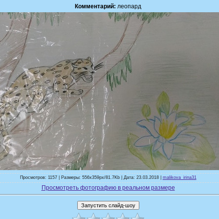
Комментарий:
леопард
Просмотров: 1157 | Размеры: 556x359px/81.7Kb | Дата: 23.03.2018 |
malikova_irina31
Просмотреть фотографию в реальном размере