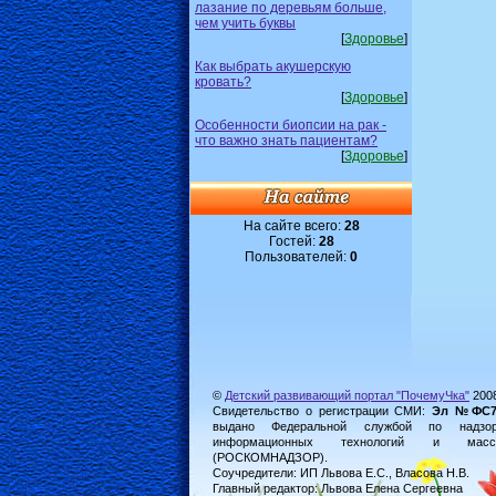
лазание по деревьям больше,
чем учить буквы
[
Здоровье
]
Как выбрать акушерскую
кровать?
[
Здоровье
]
Особенности биопсии на рак -
что важно знать пациентам?
[
Здоровье
]
На сайте всего:
28
Гостей:
28
Пользователей:
0
©
Детский развивающий портал "ПочемуЧка"
200
Свидетельство о регистрации СМИ:
Эл №ФС77-
выдано Федеральной службой по надз
информационных технологий и масс
(РОСКОМНАДЗОР).
Соучредители: ИП Львова Е.С., Власова Н.В.
Главный редактор: Львова Елена Сергеевна