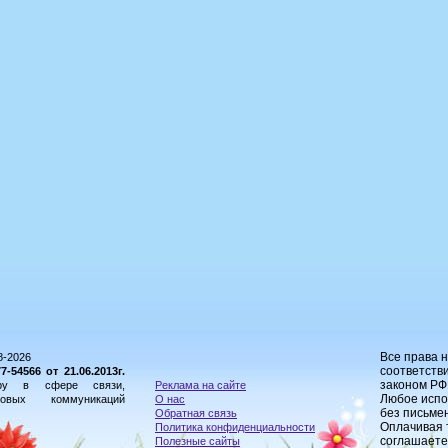
Все права 
8-2026
соответстви
54566 от 21.06.2013г.
законом РФ
ору в сфере связи,
Реклама на сайте
Любое испо
овых коммуникаций
О нас
без письме
Обратная связь
Оплачивая 
Политика конфиденциальности
соглашаете
Полезные сайты