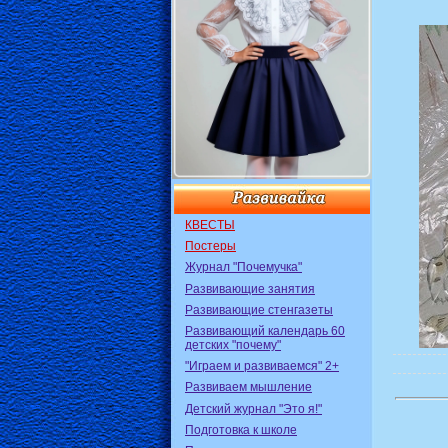
КВЕСТЫ
Постеры
Журнал "Почемучка"
Развивающие занятия
Развивающие стенгазеты
Развивающий календарь 60
детских "почему"
"Играем и развиваемся" 2+
Развиваем мышление
Детский журнал "Это я!"
Подготовка к школе