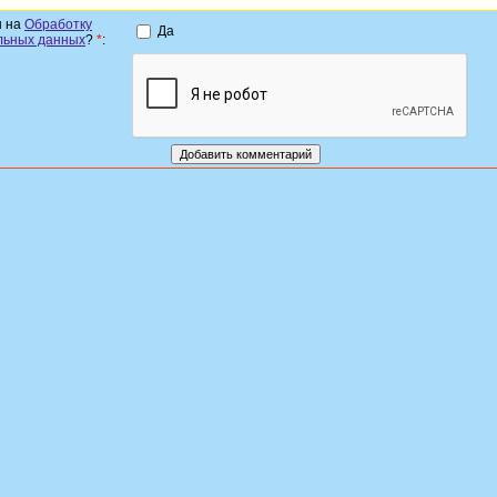
н на
Обработку
Да
льных данных
?
*
: