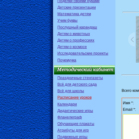
Поделки своими руками
Детские презентации
Математика детям
Учим буквы
Послушный карандаш
Детям о животных
Детям о профессиях
Детям о космосе
Исследовательские проекты
Почемучка
Праздничные стенгазеты
Всё для детского сада
Всего ко
Всё для школы
Расписание уроков
Имя *:
Календари
Email *:
Дидактические игры
Фланелеграф
Обучающие плакаты
Атрибуты для игр
Подвижные игры