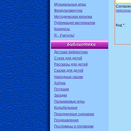
Музыкальные игры
Согласе
Физкультминутка
персона
Методическая копилка
Публикация материалов
Код *:
Конкурсы
Я - Учитель!
Детская библиотека
Стихи для детей
Рассказы для детей
Сказки для детей
Народные сказки
Азбука
Потешки
Загадки
Пальчиковые игры
Колыбельные
Праздничные сценарии
Поздравления
Пословицы и поговорки