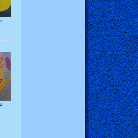
ая
ая