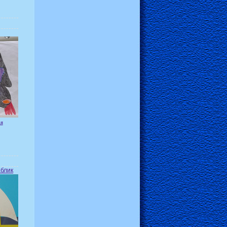
ая
а
аблик