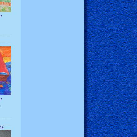
ая
ая
я
ое