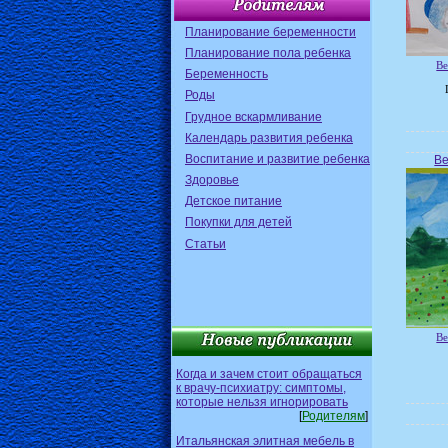
Планирование беременности
Планирование пола ребенка
Ве
Беременность
Роды
Грудное вскармливание
Календарь развития ребенка
Воспитание и развитие ребенка
Ве
Здоровье
Детское питание
Покупки для детей
Статьи
Ве
Когда и зачем стоит обращаться
к врачу-психиатру: симптомы,
которые нельзя игнорировать
[
Родителям
]
Итальянская элитная мебель в