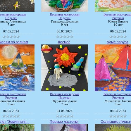
сенняя мастерская
Весенняя мастерская
Весенняя мастерск
Поделки
Поделки
Рисунки
анова Александра
Галикеева Джамиля
Юзеев Никита
7 лет
9 лет
10 лет
07.05.2024
06.05.2024
06.05.2024
морям по волнам
Космос
Алые паруса
сенняя мастерская
Весенняя мастерская
Весенняя мастерск
Рисунки
Поделки
Рисунки
аликеева Джамиля
Журавлёва Даная
Михайлова Таиси
9 лет
7 лет
9 лет
06.05.2024
04.05.2024
04.05.2024
лет "Земляничн...
Первые ласточки
Солнышко лучист