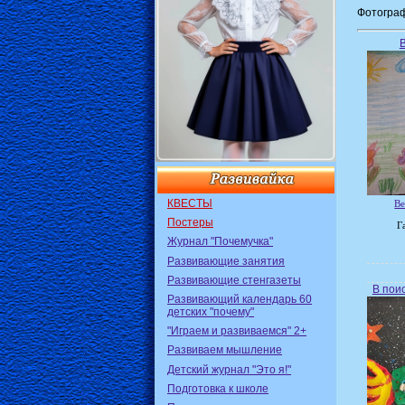
Фотограф
КВЕСТЫ
Ве
Постеры
Г
Журнал "Почемучка"
Развивающие занятия
Развивающие стенгазеты
В пои
Развивающий календарь 60
детских "почему"
"Играем и развиваемся" 2+
Развиваем мышление
Детский журнал "Это я!"
Подготовка к школе