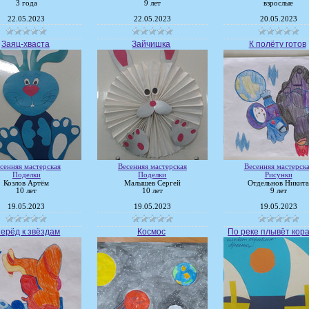
3 года
9 лет
взрослые
22.05.2023
22.05.2023
20.05.2023
Заяц-хваста
Зайчишка
К полёту готов
сенняя мастерская
Весенняя мастерская
Весенняя мастерск
Поделки
Поделки
Рисунки
Козлов Артём
Малышев Сергей
Отдельнов Никит
10 лет
10 лет
9 лет
19.05.2023
19.05.2023
19.05.2023
ерёд к звёздам
Космос
По реке плывёт кор