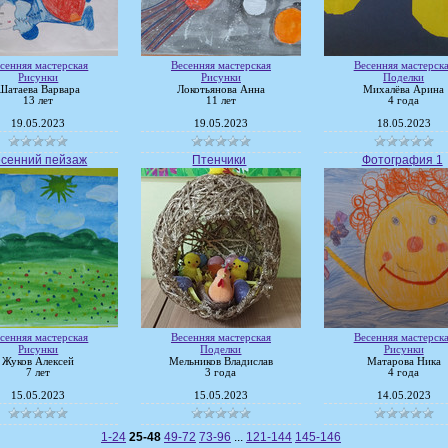
сенняя мастерская
Весенняя мастерская
Весенняя мастерск
Рисунки
Рисунки
Поделки
Шатаева Варвара
Локотьянова Анна
Михалёва Арина
13 лет
11 лет
4 года
19.05.2023
19.05.2023
18.05.2023
сенний пейзаж
Птенчики
Фотография 1
сенняя мастерская
Весенняя мастерская
Весенняя мастерск
Рисунки
Поделки
Рисунки
Жуков Алексей
Мельников Владислав
Матарова Ника
7 лет
3 года
4 года
15.05.2023
15.05.2023
14.05.2023
1-24
25-48
49-72
73-96
...
121-144
145-146