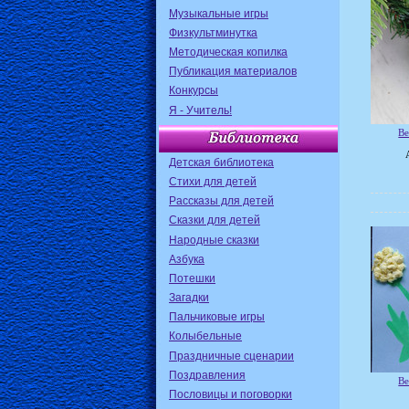
Музыкальные игры
Физкультминутка
Методическая копилка
Публикация материалов
Конкурсы
Я - Учитель!
Ве
Детская библиотека
Стихи для детей
Рассказы для детей
Сказки для детей
Народные сказки
Азбука
Потешки
Загадки
Пальчиковые игры
Колыбельные
Праздничные сценарии
Поздравления
Ве
Пословицы и поговорки