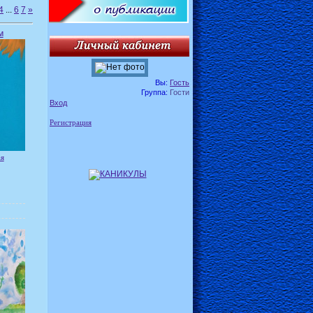
4
...
6
7
»
м
Вы:
Гость
Группа:
Гости
Вход
Регистрация
ая