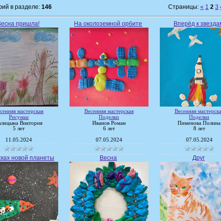
ий в разделе:
146
Страницы:
«
1
2
3
Весна пришла!
На околоземной орбите
Вперёд к звезда
сенняя мастерская
Весенняя мастерская
Весенняя мастерск
Рисунки
Поделки
Поделки
алицына Виктория
Иванов Роман
Пименова Полина
5 лет
6 лет
8 лет
11.05.2024
07.05.2024
07.05.2024
сках новой планеты
Весна
Друг