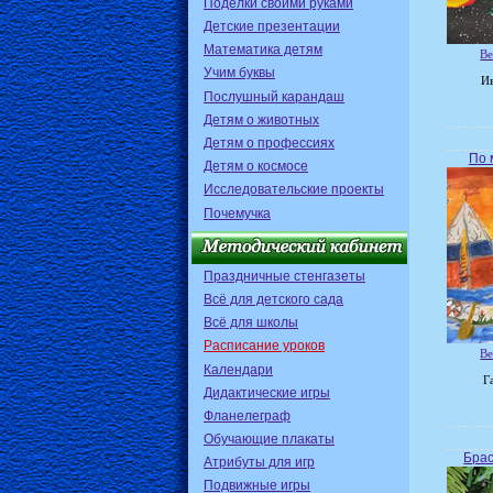
Поделки своими руками
Детские презентации
Математика детям
Ве
Учим буквы
Ив
Послушный карандаш
Детям о животных
Детям о профессиях
По 
Детям о космосе
Исследовательские проекты
Почемучка
Праздничные стенгазеты
Всё для детского сада
Всё для школы
Расписание уроков
Ве
Календари
Г
Дидактические игры
Фланелеграф
Обучающие плакаты
Брас
Атрибуты для игр
Подвижные игры