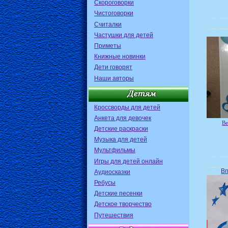
Скороговорки
Чистоговорки
Считалки
Частушки для детей
Приметы
Книжные новинки
Дети говорят
Наши авторы
Кроссворды для детей
Анкета для девочек
Ве
Детские раскраски
Музыка для детей
Мультфильмы
Игры для детей онлайн
Вп
Аудиосказки
Ребусы
Детские песенки
Детское творчество
Путешествия