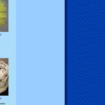
ая
ая
евна