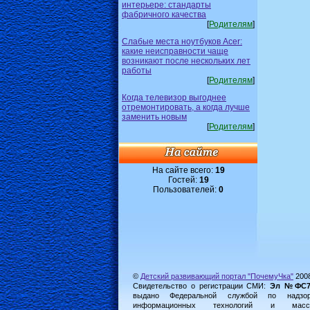
интерьере: стандарты
фабричного качества
[
Родителям
]
Слабые места ноутбуков Acer:
какие неисправности чаще
возникают после нескольких лет
работы
[
Родителям
]
Когда телевизор выгоднее
отремонтировать, а когда лучше
заменить новым
[
Родителям
]
На сайте всего:
19
Гостей:
19
Пользователей:
0
©
Детский развивающий портал "ПочемуЧка"
200
Свидетельство о регистрации СМИ:
Эл №ФС77-
выдано Федеральной службой по надз
информационных технологий и масс