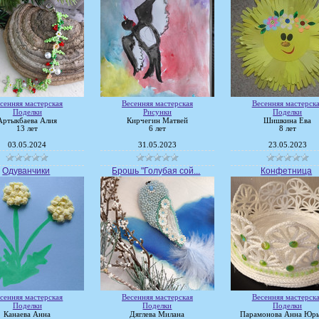
сенняя мастерская
Весенняя мастерская
Весенняя мастерск
Поделки
Рисунки
Поделки
Артыкбаева Алия
Кирчегин Матвей
Шишкина Ева
13 лет
6 лет
8 лет
03.05.2024
31.05.2023
23.05.2023
Одуванчики
Брошь "Голубая сой...
Конфетница
сенняя мастерская
Весенняя мастерская
Весенняя мастерск
Поделки
Поделки
Поделки
Канаева Анна
Дяглева Милана
Парамонова Анна Юрь