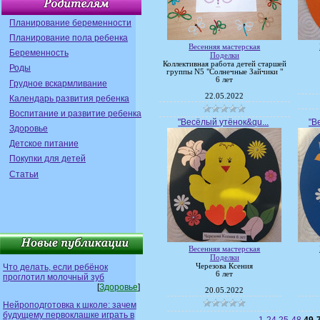
Планирование беременности
Планирование пола ребенка
Весенняя мастерская
Беременность
Поделки
Коллективная работа детей старшей
Роды
группы N5 "Солнечные Зайчики "
6 лет
Грудное вскармливание
22.05.2022
Календарь развития ребенка
Воспитание и развитие ребенка
"Весёлый утёнок&qu...
"В
Здоровье
Детское питание
Покупки для детей
Статьи
Весенняя мастерская
Поделки
Что делать, если ребёнок
Черезова Ксения
6 лет
проглотил молочный зуб
[
Здоровье
]
20.05.2022
Нейроподготовка к школе: зачем
будущему первоклашке играть в