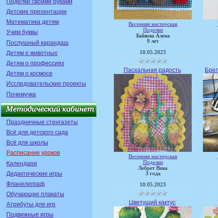
Поделки своими руками
Детские презентации
Математика детям
Весенняя мастерская
Поделки
Учим буквы
Байкова Алена
9 лет
Послушный карандаш
Детям о животных
10.05.2023
Детям о профессиях
Пасхальная радость
Брел
Детям о космосе
Исследовательские проекты
Почемучка
Праздничные стенгазеты
Всё для детского сада
Всё для школы
Расписание уроков
Весенняя мастерская
Поделки
Календари
Лебрет Вика
Дидактические игры
3 года
Фланелеграф
10.05.2023
Обучающие плакаты
Цветущий кактус
Атрибуты для игр
Подвижные игры