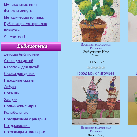
Музыкальные игры
Физкультминутка
Методическая копилка
Публикация материалов
Конкурсы
Я - Учитель!
Весенняя мастерская
Рисунки
Эмбутниекс Илзе
Детская библиотека
9 лет
Стихи для детей
01.05.2023
Рассказы для детей
Город моих питомцев
Сказки для детей
Народные сказки
Азбука
Потешки
Загадки
Пальчиковые игры
Колыбельные
Праздничные сценарии
Поздравления
Весенняя мастерская
Рисунки
Пословицы и поговорки
Лесик Егор