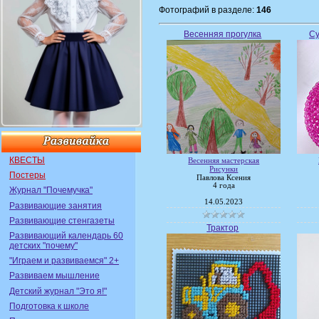
Фотографий в разделе:
146
Весенняя прогулка
Су
КВЕСТЫ
Весенняя мастерская
Рисунки
Постеры
Павлова Ксения
4 года
Журнал "Почемучка"
14.05.2023
Развивающие занятия
Развивающие стенгазеты
Трактор
Развивающий календарь 60
детских "почему"
"Играем и развиваемся" 2+
Развиваем мышление
Детский журнал "Это я!"
Подготовка к школе