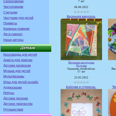
Скороговорки
7 лет
Чистоговорки
06.06.2022
Считалки
Весенняя карусель
Частушки для детей
Приметы
Книжные новинки
Дети говорят
Наши авторы
Кроссворды для детей
Анкета для девочек
Весенняя мастерская
Детские раскраски
Поделки
Одинаева Анайтабону
Яко
Музыка для детей
17 лет
Мультфильмы
25.05.2022
Игры для детей онлайн
Бабочки и стрекозы.
"В
Аудиосказки
Ребусы
Детские песенки
Детское творчество
Путешествия