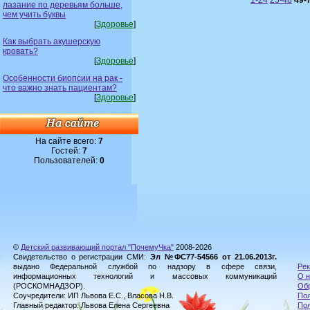
1-24
25-48
49-
лазание по деревьям больше,
чем учить буквы
[
Здоровье
]
Как выбрать акушерскую
кровать?
[
Здоровье
]
Особенности биопсии на рак -
что важно знать пациентам?
[
Здоровье
]
На сайте всего:
7
Гостей:
7
Пользователей:
0
©
Детский развивающий портал "ПочемуЧка"
2008-2026
Свидетельство о регистрации СМИ:
Эл №ФС77-54566 от 21.06.2013г.
выдано Федеральной службой по надзору в сфере связи,
Рек
информационных технологий и массовых коммуникаций
О н
(РОСКОМНАДЗОР).
Обр
Соучредители: ИП Львова Е.С., Власова Н.В.
Пол
Главный редактор: Львова Елена Сергеевна
По