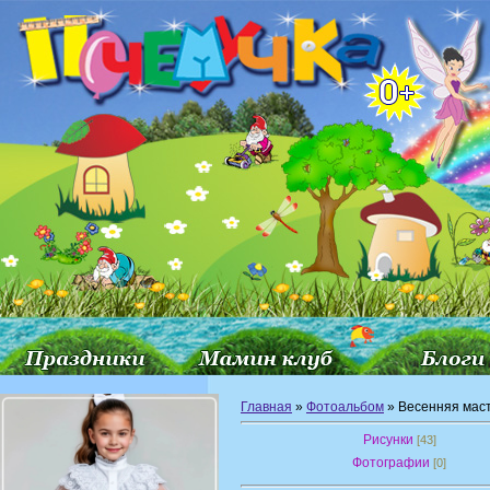
Главная
»
Фотоальбом
» Весенняя мас
Рисунки
[43]
Фотографии
[0]