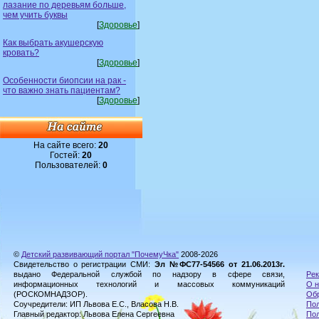
лазание по деревьям больше,
чем учить буквы
[
Здоровье
]
Как выбрать акушерскую
кровать?
[
Здоровье
]
Особенности биопсии на рак -
что важно знать пациентам?
[
Здоровье
]
На сайте всего:
20
Гостей:
20
Пользователей:
0
©
Детский развивающий портал "ПочемуЧка"
2008-2026
Свидетельство о регистрации СМИ:
Эл №ФС77-54566 от 21.06.2013г.
выдано Федеральной службой по надзору в сфере связи,
Рек
информационных технологий и массовых коммуникаций
О н
(РОСКОМНАДЗОР).
Обр
Соучредители: ИП Львова Е.С., Власова Н.В.
Пол
Главный редактор: Львова Елена Сергеевна
По