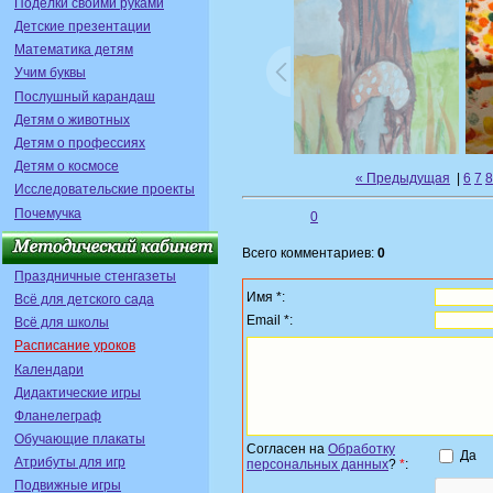
Поделки своими руками
Детские презентации
Математика детям
Учим буквы
Послушный карандаш
Детям о животных
Детям о профессиях
Детям о космосе
« Предыдущая
|
6
7
8
Исследовательские проекты
Почемучка
0
Всего комментариев:
0
Праздничные стенгазеты
Имя *:
Всё для детского сада
Email *:
Всё для школы
Расписание уроков
Календари
Дидактические игры
Фланелеграф
Обучающие плакаты
Согласен на
Обработку
Да
Атрибуты для игр
персональных данных
?
*
:
Подвижные игры