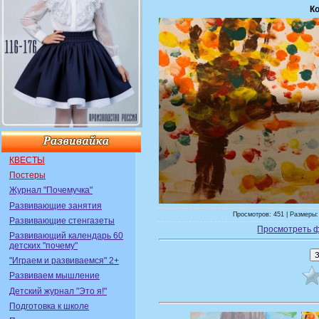
К
КВЕСТЫ
Постеры
Журнал "Почемучка"
Развивающие занятия
Просмотров: 451 | Размеры:
Развивающие стенгазеты
Просмотреть 
Развивающий календарь 60
детских "почему"
"Играем и развиваемся" 2+
Развиваем мышление
Детский журнал "Это я!"
Подготовка к школе