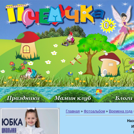
Главная
»
Фотоальбом
»
Времена года
Наз
И