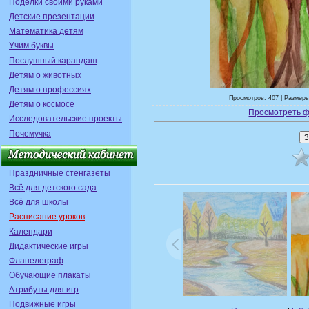
Поделки своими руками
Детские презентации
Математика детям
Учим буквы
Послушный карандаш
Детям о животных
Детям о профессиях
Просмотров: 407 | Размеры
Детям о космосе
Просмотреть ф
Исследовательские проекты
Почемучка
Праздничные стенгазеты
Всё для детского сада
Всё для школы
Расписание уроков
Календари
Дидактические игры
Фланелеграф
Обучающие плакаты
Атрибуты для игр
Подвижные игры