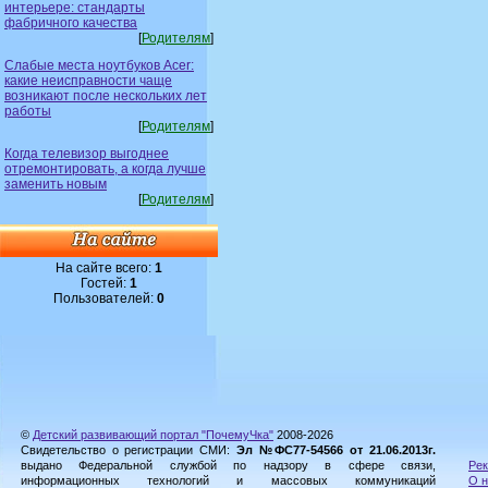
интерьере: стандарты
фабричного качества
[
Родителям
]
Слабые места ноутбуков Acer:
какие неисправности чаще
возникают после нескольких лет
работы
[
Родителям
]
Когда телевизор выгоднее
отремонтировать, а когда лучше
заменить новым
[
Родителям
]
На сайте всего:
1
Гостей:
1
Пользователей:
0
©
Детский развивающий портал "ПочемуЧка"
2008-2026
Свидетельство о регистрации СМИ:
Эл №ФС77-54566 от 21.06.2013г.
выдано Федеральной службой по надзору в сфере связи,
Рек
информационных технологий и массовых коммуникаций
О н