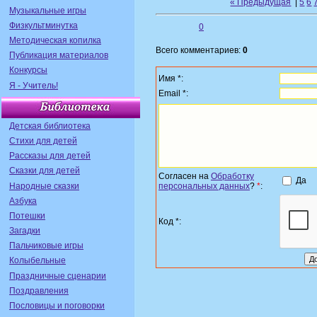
« Предыдущая
|
5
6
Музыкальные игры
Физкультминутка
0
Методическая копилка
Всего комментариев:
0
Публикация материалов
Конкурсы
Имя *:
Я - Учитель!
Email *:
Детская библиотека
Стихи для детей
Рассказы для детей
Сказки для детей
Согласен на
Обработку
Да
Народные сказки
персональных данных
?
*
:
Азбука
Потешки
Код *:
Загадки
Пальчиковые игры
Колыбельные
Праздничные сценарии
Поздравления
Пословицы и поговорки