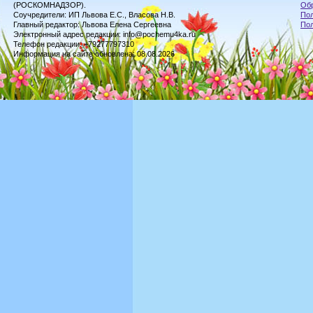
(РОСКОМНАДЗОР).
Обр
Соучредители: ИП Львова Е.С., Власова Н.В.
Пол
Главный редактор: Львова Елена Сергеевна
По
Электронный адрес редакции: info@pochemu4ka.ru
Телефон редакции: +79277797310
Информация на сайте обновлена: 08.08.2026