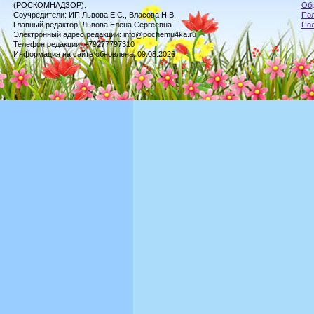
(РОСКОМНАДЗОР).
Обр
Соучредители: ИП Львова Е.С., Власова Н.В.
Пол
Главный редактор: Львова Елена Сергеевна
По
Электронный адрес редакции: info@pochemu4ka.ru
Телефон редакции: +79277797310
Информация на сайте обновлена: 09.08.2026