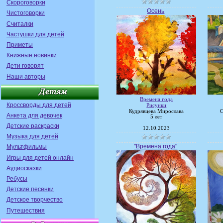
Скороговорки
Осень
Чистоговорки
Считалки
Частушки для детей
Приметы
Книжные новинки
Дети говорят
Наши авторы
Времена года
Кроссворды для детей
Рисунки
Кудрявцева Мирослава
С
Анкета для девочек
5 лет
Детские раскраски
12.10.2023
Музыка для детей
"Времена года"
Мультфильмы
Игры для детей онлайн
Аудиосказки
Ребусы
Детские песенки
Детское творчество
Путешествия