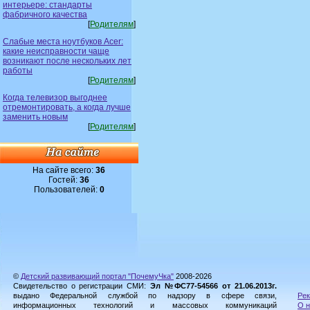
интерьере: стандарты
фабричного качества
[
Родителям
]
Слабые места ноутбуков Acer:
какие неисправности чаще
возникают после нескольких лет
работы
[
Родителям
]
Когда телевизор выгоднее
отремонтировать, а когда лучше
заменить новым
[
Родителям
]
На сайте всего:
36
Гостей:
36
Пользователей:
0
©
Детский развивающий портал "ПочемуЧка"
2008-2026
Свидетельство о регистрации СМИ:
Эл №ФС77-54566 от 21.06.2013г.
выдано Федеральной службой по надзору в сфере связи,
Рек
информационных технологий и массовых коммуникаций
О н