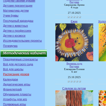
Поделки своими руками
Рисунки
Свиридова Арина
Детские презентации
4 года
Математика детям
27.10.2025
Учим буквы
Послушный карандаш
Ежик
Холод
Детям о животных
Детям о профессиях
Детям о космосе
Исследовательские проекты
Почемучка
Праздничные стенгазеты
Времена года
Всё для детского сада
Рисунки
Всё для школы
Елизарова Есения
6 лет
Расписание уроков
25.10.2025
Календари
Дидактические игры
Следом за летом
Фланелеграф
Обучающие плакаты
Атрибуты для игр
Подвижные игры