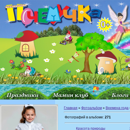
Главная
»
Фотоальбом
»
Времена года
Фотографий в альбоме:
271
Красота природы