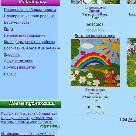
Времена года
Планирование беременности
Рисунки
Тартышина Влада
Ельк
Планирование пола ребенка
5 лет
Беременность
06.10.2023
Роды
Грудное вскармливание
Лето - счастливая пора
Календарь развития ребенка
Воспитание и развитие ребенка
Здоровье
Детское питание
Покупки для детей
Статьи
Времена года
Рисунки
Югин Константин
С
5 лет
31.05.2023
Когда и зачем стоит обращаться
к врачу-психиатру: симптомы,
1-24
25-
которые нельзя игнорировать
[
Родителям
]
Итальянская элитная мебель в