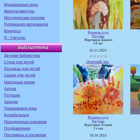
Музыкальные игры
Физкультминутка
Методическая копилка
Публикация материалов
Конкурсы
Времена года
Рисунки
Я - Учитель!
Мартынов Даниил
14 лет
02.11.2023
Детская библиотека
Осенний лес
Стихи для детей
Рассказы для детей
Сказки для детей
Народные сказки
Азбука
Потешки
Загадки
Пальчиковые игры
Колыбельные
Времена года
Рисунки
Праздничные сценарии
Береговых Есения
Поздравления
3 года
Пословицы и поговорки
18.10.2023