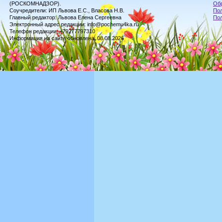
(РОСКОМНАДЗОР).
Обр
Соучредители: ИП Львова Е.С., Власова Н.В.
Пол
Главный редактор: Львова Елена Сергеевна
По
Электронный адрес редакции: info@pochemu4ka.ru
Телефон редакции: +79277797310
Информация на сайте обновлена: 08.08.2026