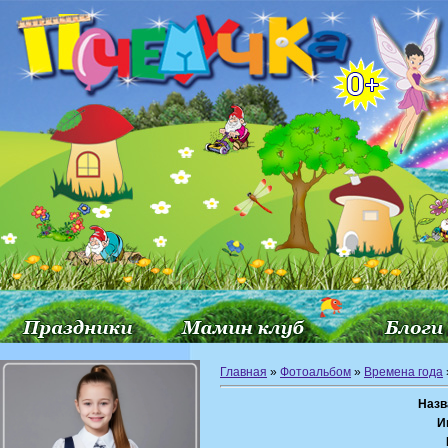
Главная
»
Фотоальбом
»
Времена года
Назв
И