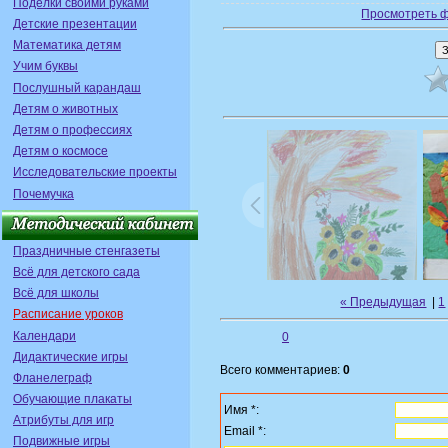
Поделки своими руками
Просмотреть 
Детские презентации
Математика детям
Учим буквы
Послушный карандаш
Детям о животных
Детям о профессиях
Детям о космосе
Исследовательские проекты
Почемучка
Праздничные стенгазеты
Всё для детского сада
Всё для школы
« Предыдущая
|
1
Расписание уроков
Календари
0
Дидактические игры
Всего комментариев:
0
Фланелеграф
Обучающие плакаты
Имя *:
Атрибуты для игр
Email *:
Подвижные игры