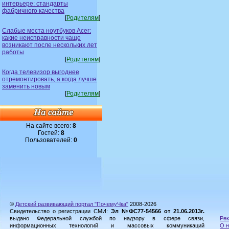
интерьере: стандарты
фабричного качества
[
Родителям
]
Слабые места ноутбуков Acer:
какие неисправности чаще
возникают после нескольких лет
работы
[
Родителям
]
Когда телевизор выгоднее
отремонтировать, а когда лучше
заменить новым
[
Родителям
]
На сайте всего:
8
Гостей:
8
Пользователей:
0
©
Детский развивающий портал "ПочемуЧка"
2008-2026
Свидетельство о регистрации СМИ:
Эл №ФС77-54566 от 21.06.2013г.
выдано Федеральной службой по надзору в сфере связи,
Рек
информационных технологий и массовых коммуникаций
О н