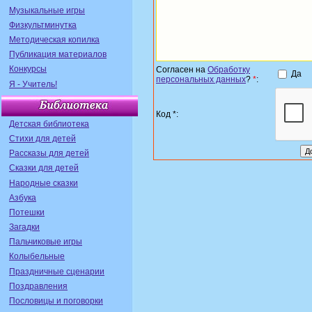
Музыкальные игры
Физкультминутка
Методическая копилка
Публикация материалов
Конкурсы
Согласен на
Обработку
Да
персональных данных
?
*
:
Я - Учитель!
Код *:
Детская библиотека
Стихи для детей
Рассказы для детей
Сказки для детей
Народные сказки
Азбука
Потешки
Загадки
Пальчиковые игры
Колыбельные
Праздничные сценарии
Поздравления
Пословицы и поговорки