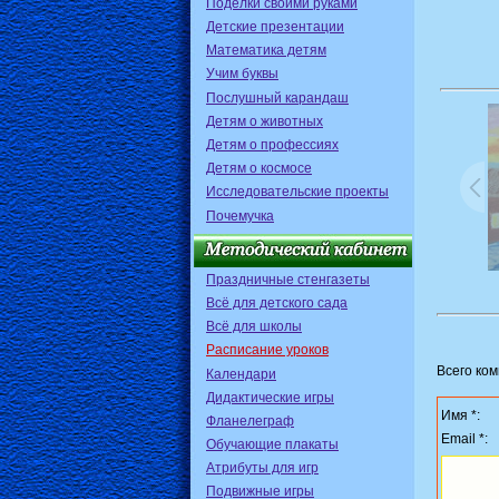
Поделки своими руками
Детские презентации
Математика детям
Учим буквы
Послушный карандаш
Детям о животных
Детям о профессиях
Детям о космосе
Исследовательские проекты
Почемучка
Праздничные стенгазеты
Всё для детского сада
Всё для школы
Расписание уроков
Всего ко
Календари
Дидактические игры
Имя *:
Фланелеграф
Email *:
Обучающие плакаты
Атрибуты для игр
Подвижные игры