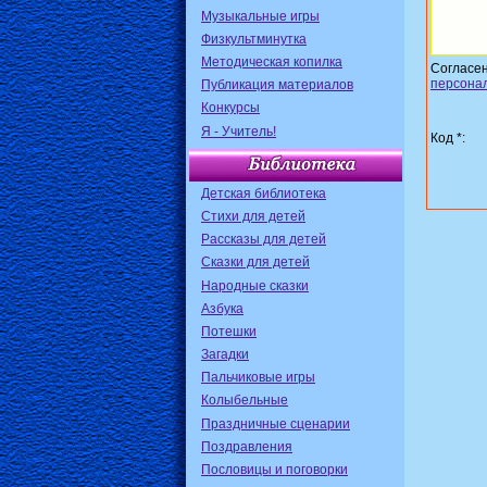
Музыкальные игры
Физкультминутка
Методическая копилка
Согласе
персона
Публикация материалов
Конкурсы
Я - Учитель!
Код *:
Детская библиотека
Стихи для детей
Рассказы для детей
Сказки для детей
Народные сказки
Азбука
Потешки
Загадки
Пальчиковые игры
Колыбельные
Праздничные сценарии
Поздравления
Пословицы и поговорки