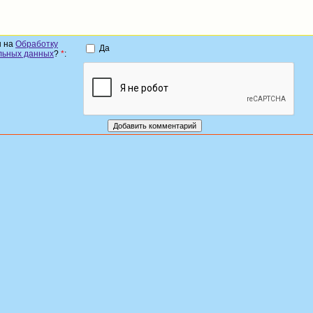
н на
Обработку
Да
льных данных
?
*
: