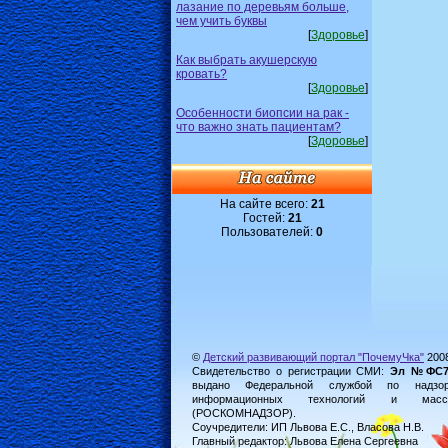
лазание по деревьям больше,
чем учить буквы
[
Здоровье
]
Как выбрать акушерскую
кровать?
[
Здоровье
]
Особенности биопсии на рак -
что важно знать пациентам?
[
Здоровье
]
На сайте всего:
21
Гостей:
21
Пользователей:
0
©
Детский развивающий портал "ПочемуЧка"
200
Свидетельство о регистрации СМИ:
Эл №ФС77-
выдано Федеральной службой по надз
информационных технологий и масс
(РОСКОМНАДЗОР).
Соучредители: ИП Львова Е.С., Власова Н.В.
Главный редактор: Львова Елена Сергеевна