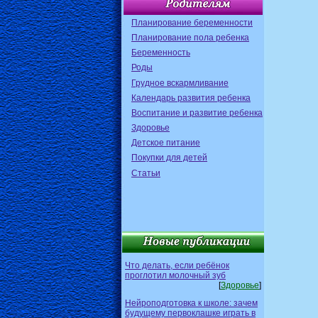
Планирование беременности
Планирование пола ребенка
Беременность
Роды
Грудное вскармливание
Календарь развития ребенка
Воспитание и развитие ребенка
Здоровье
Детское питание
Покупки для детей
Статьи
Что делать, если ребёнок
проглотил молочный зуб
[
Здоровье
]
Нейроподготовка к школе: зачем
будущему первоклашке играть в