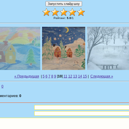
Рейтинг
:
5.0
/
1
« Предыдущая
|
5
6
7
8
9
[
10
]
11
12
13
14
15
|
Следующая »
0
мментариев:
0