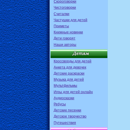
Скороговорки
Чистоговорки
Считалки
Частушки для детей
Приметы
Книжные новинки
Дети говорят
Наши авторы
Кроссворды для детей
Анкета для девочек
Детские раскраски
Музыка для детей
Мультфильмы
Игры для детей онлайн
Аудиосказки
Ребусы
Детские песенки
Детское творчество
Путешествия