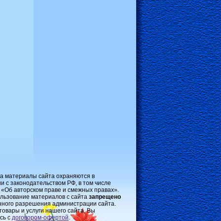
на материалы сайта охраняются в
и с законодательством РФ, в том числе
 «Об авторском праве и смежных правах».
льзование материалов с сайта
запрещено
нного разрешения администрации сайта.
товары и услуги нашего сайта, Вы
сь с
договором-oфертой
.