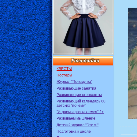
КВЕСТЫ
Постеры
Журнал "Почемучка"
Развивающие занятия
Развивающие стенгазеты
Развивающий календарь 60
детских "почему"
"Играем и развиваемся" 2+
Развиваем мышление
Детский журнал "Это я!"
Подготовка к школе