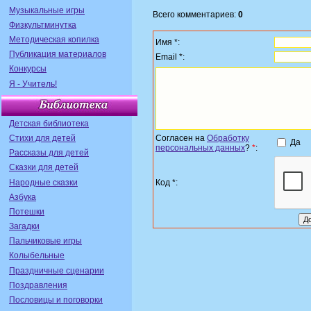
Музыкальные игры
Всего комментариев:
0
Физкультминутка
Методическая копилка
Имя *:
Публикация материалов
Email *:
Конкурсы
Я - Учитель!
Детская библиотека
Стихи для детей
Согласен на
Обработку
Да
персональных данных
?
*
:
Рассказы для детей
Сказки для детей
Народные сказки
Код *:
Азбука
Потешки
Загадки
Пальчиковые игры
Колыбельные
Праздничные сценарии
Поздравления
Пословицы и поговорки