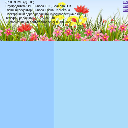
(РОСКОМНАДЗОР).
Обр
Соучредители: ИП Львова Е.С., Власова Н.В.
Пол
Главный редактор: Львова Елена Сергеевна
По
Электронный адрес редакции: info@pochemu4ka.ru
Телефон редакции: +79277797310
Информация на сайте обновлена: 08.08.2026