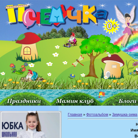
Главная
»
Фотоальбом
»
Зимушка-зима
Имя
В