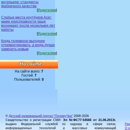
интерьере: стандарты
фабричного качества
[
Родителям
]
Слабые места ноутбуков Acer:
какие неисправности чаще
возникают после нескольких лет
работы
[
Родителям
]
Когда телевизор выгоднее
отремонтировать, а когда лучше
заменить новым
[
Родителям
]
На сайте всего:
7
Гостей:
7
Пользователей:
0
©
Детский развивающий портал "ПочемуЧка"
2008-2026
Свидетельство о регистрации СМИ:
Эл №ФС77-54566 от 21.06.2013г.
выдано Федеральной службой по надзору в сфере связи,
Рек
информационных технологий и массовых коммуникаций
О н