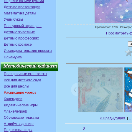
Поделки своими руками
Детские презентации
Математика детям
Учим буквы
Послушный карандаш
Просмотров: 1285 | Размеры:
Детям о животных
Просмотреть ф
Детям о профессиях
Детям о космосе
Исследовательские проекты
Почемучка
Праздничные стенгазеты
Всё для детского сада
Всё для школы
Расписание уроков
Календари
Дидактические игры
Фланелеграф
Обучающие плакаты
« Предыдущая
|
1
Атрибуты для игр
0
Подвижные игры