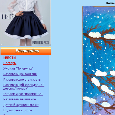
Комм
КВЕСТЫ
Постеры
Журнал "Почемучка"
Развивающие занятия
Развивающие стенгазеты
Развивающий календарь 60
детских "почему"
"Играем и развиваемся" 2+
Развиваем мышление
Детский журнал "Это я!"
Подготовка к школе