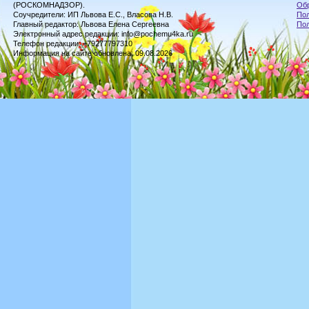
(РОСКОМНАДЗОР).
Обр
Соучредители: ИП Львова Е.С., Власова Н.В.
Пол
Главный редактор: Львова Елена Сергеевна
По
Электронный адрес редакции: info@pochemu4ka.ru
Телефон редакции: +79277797310
Информация на сайте обновлена: 09.08.2026