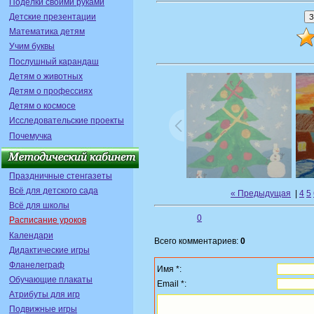
Поделки своими руками
Детские презентации
Математика детям
Учим буквы
Послушный карандаш
Детям о животных
Детям о профессиях
Детям о космосе
Исследовательские проекты
Почемучка
Праздничные стенгазеты
Всё для детского сада
« Предыдущая
|
4
5
Всё для школы
0
Расписание уроков
Календари
Всего комментариев:
0
Дидактические игры
Фланелеграф
Имя *:
Обучающие плакаты
Email *:
Атрибуты для игр
Подвижные игры