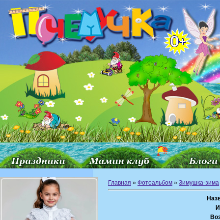
Главная
»
Фотоальбом
»
Зимушка-зима
Наз
И
Воз