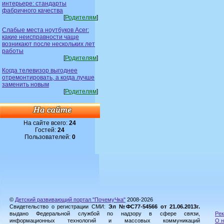
интерьере: стандарты
фабричного качества
[
Родителям
]
Слабые места ноутбуков Acer:
какие неисправности чаще
возникают после нескольких лет
работы
[
Родителям
]
Когда телевизор выгоднее
отремонтировать, а когда лучше
заменить новым
[
Родителям
]
На сайте всего:
24
Гостей:
24
Пользователей:
0
©
Детский развивающий портал "ПочемуЧка"
2008-2026
Свидетельство о регистрации СМИ:
Эл №ФС77-54566 от 21.06.2013г.
выдано Федеральной службой по надзору в сфере связи,
Рек
информационных технологий и массовых коммуникаций
О н