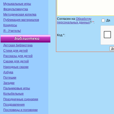
Музыкальные игры
Физкультминутка
Методическая копилка
Согласен на
Обработку
Публикация материалов
Да
персональных данных
?
*
:
Конкурсы
Я - Учитель!
Код *:
Детская библиотека
Стихи для детей
Рассказы для детей
Сказки для детей
Народные сказки
Азбука
Потешки
Загадки
Пальчиковые игры
Колыбельные
Праздничные сценарии
Поздравления
Пословицы и поговорки