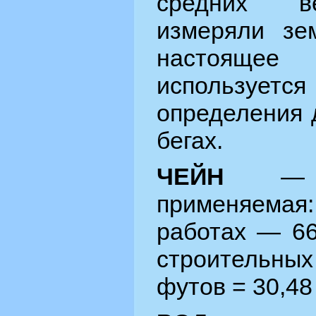
средних в
измеряли зе
настоящее
используется
определения 
бегах.
ЧЕЙН
— м
применяемая
работах — 66
строительн
футов = 30,48