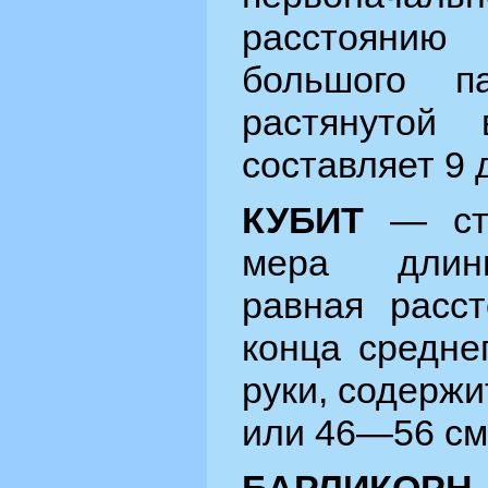
расстояни
большого п
растянутой 
составляет 9
КУБИТ
— ста
мера длины
равная расс
конца средне
руки, содержи
или 46—56 см