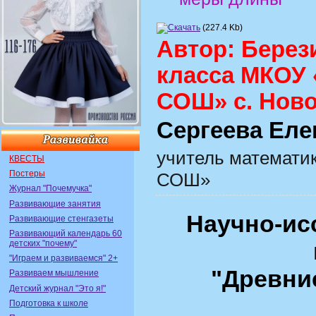
(227.4 Kb)
Автор: Берез
класса МКОУ
СОШ» с. Нов
Сергеева Еле
учитель математи
КВЕСТЫ
Постеры
СОШ»
Журнал "Почемучка"
Развивающие занятия
Научно-ис
Развивающие стенгазеты
Развивающий календарь 60
детских "почему"
"Играем и развиваемся" 2+
"Древни
Развиваем мышление
Детский журнал "Это я!"
Подготовка к школе