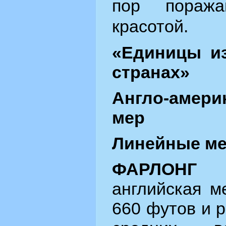
пор пораж
красотой.
«Единицы и
странах»
Англо-амер
мер
Линейные м
ФАРЛО
английская м
660 футов и р