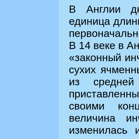
В Англии дю
единица длин
первоначальн
В 14 веке в А
«законный ин
сухих ячменн
из средней
приставленн
своими кон
величина ин
изменилась 