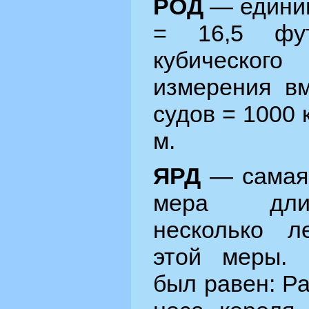
РОД
— едини
= 16,5 фу
кубическ
измерения вм
судов = 1000 к
м.
ЯРД
— самая 
мера дли
несколько л
этой меры. 
был равен: Р