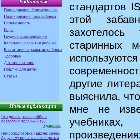
стандартов I
Планирование беременности
этой забав
Планирование пола ребенка
Беременность
захотелось
Роды
Грудное вскармливание
старинных 
Календарь развития ребенка
Воспитание и развитие ребенка
используют
Здоровье
Детское питание
современност
Покупки для детей
Статьи
другие литер
выяснила, чт
мне не изв
Что делать, если ребёнок
учебниках
проглотил молочный зуб
[
Здоровье
]
произведения
Нейроподготовка к школе: зачем
будущему первоклашке играть в