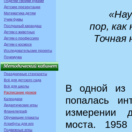
Поделки своими руками
Детские презентации
«Нау
Математика детям
Учим буквы
пор,
как
Послушный карандаш
Детям о животных
Точная 
Детям о профессиях
Детям о космосе
Исследовательские проекты
Почемучка
Праздничные стенгазеты
Всё для детского сада
В одной из 
Всё для школы
Расписание уроков
попалась ин
Календари
Дидактические игры
измерении д
Фланелеграф
Обучающие плакаты
моста. 1958
Атрибуты для игр
Подвижные игры