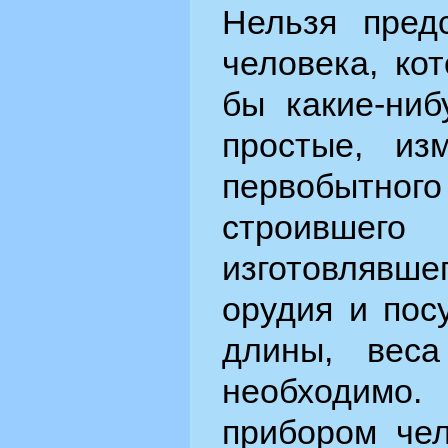
Нельзя пред
человека, ко
бы какие-ниб
простые, из
первобыт
строившег
изготовляв
орудия и пос
длины, вес
необходимо
прибором че