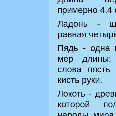
примерно 4,4 
Ладонь - ш
равная четыр
Пядь - одна 
мер длины: 
слова пясть 
кисть руки.
Локоть - дре
которой по
народы мира.