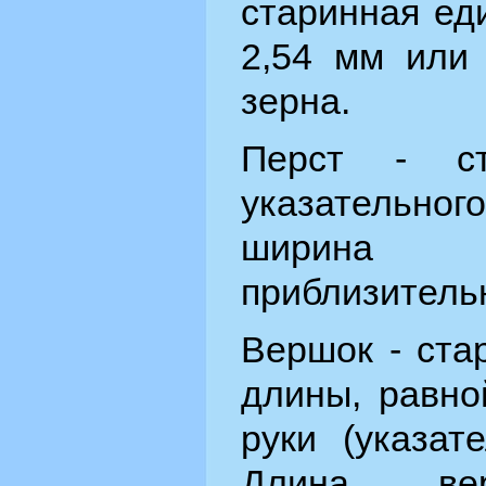
старинная ед
2,54 мм или
зерна.
Перст - ст
указательн
ширина к
приблизительн
Вершок - ста
длины, равно
руки (указат
Длина вер