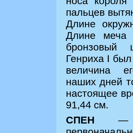
носа короля 
пальцев вытян
Длине окружн
Длине меча 
бронзовый 
Генриха I был
величина е
наших дней т
настоящее вр
91,44 см.
СПЕН
— м
первонач