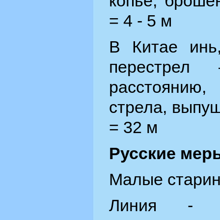
копьё, броше
= 4 - 5 м
В Китае инь
перестрел
расстоянию,
стрела, выпущ
= 32 м
Русские мер
Малые стари
Линия - о