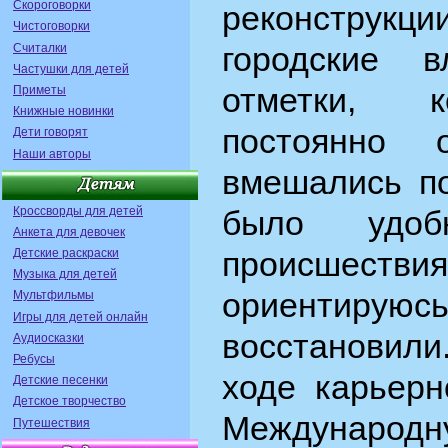
Скороговорки
реконструкци
Чистоговорки
городские 
Считалки
Частушки для детей
отметки, к
Приметы
Книжные новинки
постоянно 
Дети говорят
Наши авторы
вмешались по
Кроссворды для детей
было удо
Анкета для девочек
происшест
Детские раскраски
Музыка для детей
ориентируюсь
Мультфильмы
Игры для детей онлайн
восстановили
Аудиосказки
Ребусы
ходе карьерн
Детские песенки
Детское творчество
Международ
Путешествия