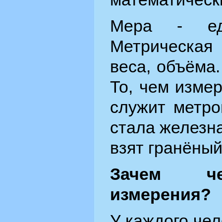
Мера - еди
Метрическая
веса, объёма
То, чем изме
служит метро
стала железна
взят гранёный
Зачем че
измерения?
У каждого че