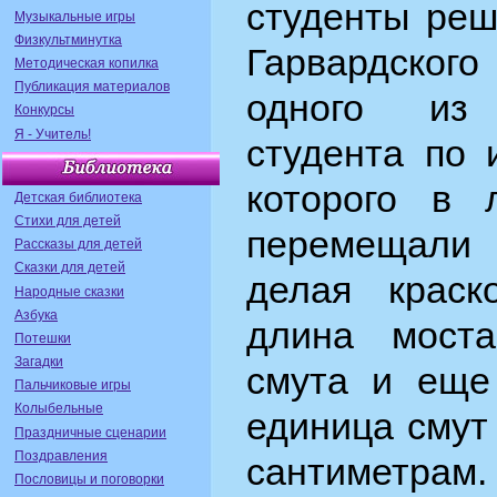
студенты реш
Музыкальные игры
Физкультминутка
Гарвардског
Методическая копилка
Публикация материалов
одного из
Конкурсы
Я - Учитель!
студента по 
которого в 
Детская библиотека
Стихи для детей
перемещали
Рассказы для детей
Сказки для детей
делая краск
Народные сказки
Азбука
длина моста
Потешки
Загадки
смута и еще
Пальчиковые игры
Колыбельные
единица смут
Праздничные сценарии
Поздравления
сантиме
Пословицы и поговорки