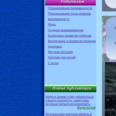
Планирование беременности
Планирование пола ребенка
Беременность
Роды
Грудное вскармливание
Календарь развития ребенка
Воспитание и развитие ребенка
Здоровье
Детское питание
Покупки для детей
Статьи
Когда и зачем стоит обращаться
к врачу-психиатру: симптомы,
которые нельзя игнорировать
[
Родителям
]
Итальянская элитная мебель в