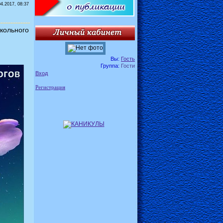
04.2017, 08:37
кольного
Вы:
Гость
Группа:
Гости
Вход
Регистрация