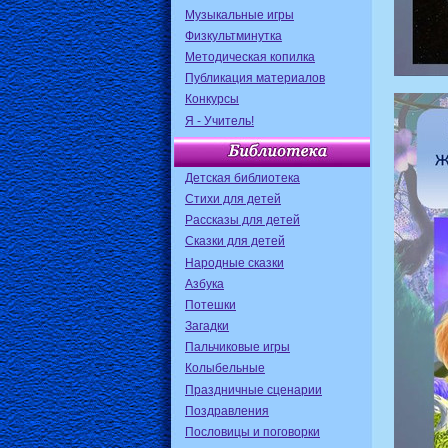
Музыкальные игры
Физкультминутка
Методическая копилка
Публикация материалов
Конкурсы
Я - Учитель!
Детская библиотека
Стихи для детей
Рассказы для детей
Сказки для детей
Народные сказки
Азбука
Потешки
Загадки
Пальчиковые игры
Колыбельные
Праздничные сценарии
Поздравления
Пословицы и поговорки