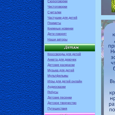
Скороговорки
Чистоговорки
Считалки
Частушки для детей
Приметы
Книжные новинки
Дети говорят
Наши авторы
Кроссворды для детей
Анкета для девочек
Детские раскраски
Музыка для детей
Мультфильмы
Игры для детей онлайн
Аудиосказки
Ребусы
Детские песенки
Детское творчество
Путешествия