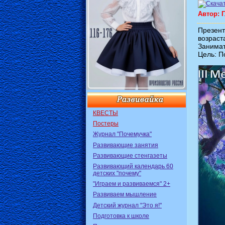
Автор: 
Презен
возраст
Занимат
Цель: П
КВЕСТЫ
Постеры
Журнал "Почемучка"
Развивающие занятия
Развивающие стенгазеты
Развивающий календарь 60
детских "почему"
"Играем и развиваемся" 2+
Развиваем мышление
Детский журнал "Это я!"
Подготовка к школе