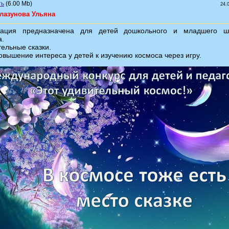
(6.00 Mb)
24.
Глазунова Ульяна
тация предназначена для детей дошкольного и младшего ш
а.
ельные сказки.
овышение интереса у детей к изучению космоса через игру.