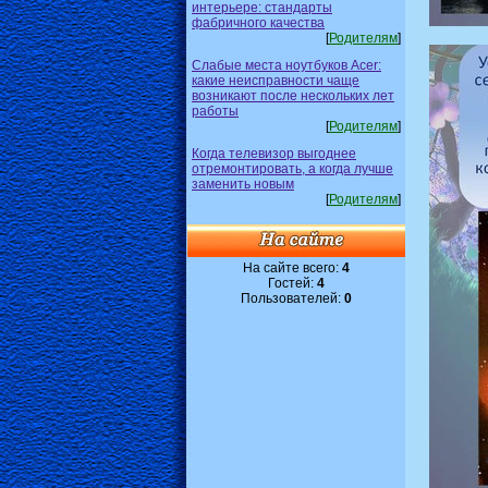
интерьере: стандарты
фабричного качества
[
Родителям
]
Слабые места ноутбуков Acer:
какие неисправности чаще
возникают после нескольких лет
работы
[
Родителям
]
Когда телевизор выгоднее
отремонтировать, а когда лучше
заменить новым
[
Родителям
]
На сайте всего:
4
Гостей:
4
Пользователей:
0