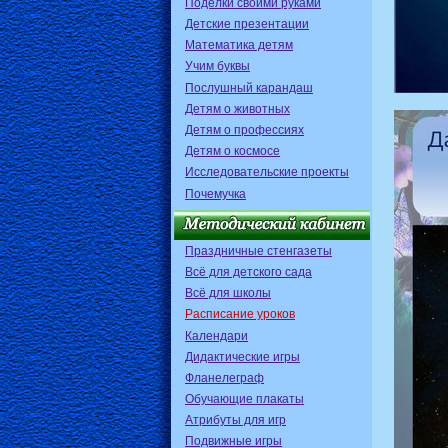
Поделки своими руками
Детские презентации
Математика детям
Учим буквы
Послушный карандаш
Детям о животных
Детям о профессиях
Детям о космосе
Исследовательские проекты
Почемучка
Праздничные стенгазеты
Всё для детского сада
Всё для школы
Расписание уроков
Календари
Дидактические игры
Фланелеграф
Обучающие плакаты
Атрибуты для игр
Подвижные игры