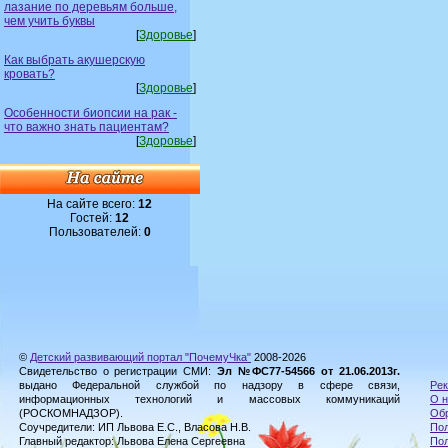
лазание по деревьям больше,
чем учить буквы
[
Здоровье
]
Как выбрать акушерскую
кровать?
[
Здоровье
]
Особенности биопсии на рак -
что важно знать пациентам?
[
Здоровье
]
На сайте всего:
12
Гостей:
12
Пользователей:
0
©
Детский развивающий портал "ПочемуЧка"
2008-2026
Свидетельство о регистрации СМИ:
Эл №ФС77-54566 от 21.06.2013г.
выдано Федеральной службой по надзору в сфере связи,
Рек
информационных технологий и массовых коммуникаций
О н
(РОСКОМНАДЗОР).
Обр
Соучредители: ИП Львова Е.С., Власова Н.В.
Пол
Главный редактор: Львова Елена Сергеевна
По