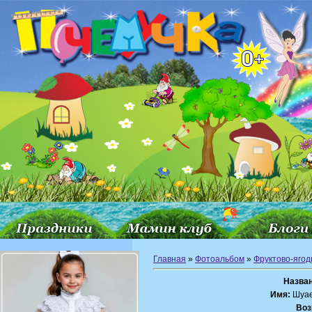
Главная
»
Фотоальбом
»
Фруктово-ягод
Назван
Имя:
Шуае
Воз