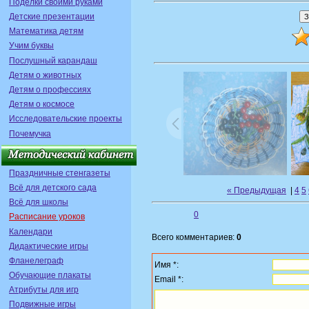
Поделки своими руками
Детские презентации
Математика детям
Учим буквы
Послушный карандаш
Детям о животных
Детям о профессиях
Детям о космосе
Исследовательские проекты
Почемучка
Праздничные стенгазеты
Всё для детского сада
« Предыдущая
|
4
5
Всё для школы
0
Расписание уроков
Календари
Всего комментариев:
0
Дидактические игры
Фланелеграф
Имя *:
Обучающие плакаты
Email *:
Атрибуты для игр
Подвижные игры