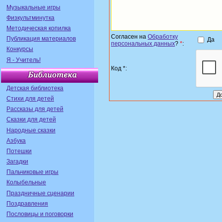
Музыкальные игры
Физкультминутка
Методическая копилка
Согласен на
Обработку
Публикация материалов
Да
персональных данных
?
*
:
Конкурсы
Я - Учитель!
Код *:
Детская библиотека
Стихи для детей
Рассказы для детей
Сказки для детей
Народные сказки
Азбука
Потешки
Загадки
Пальчиковые игры
Колыбельные
Праздничные сценарии
Поздравления
Пословицы и поговорки