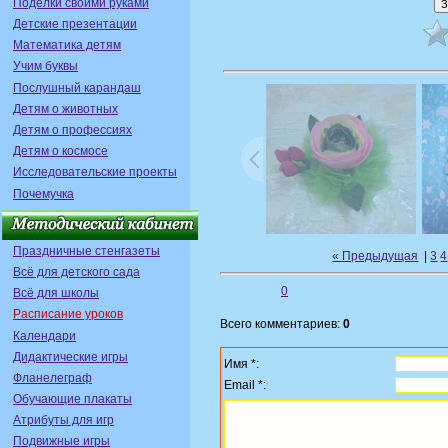
Поделки своими руками
Детские презентации
Математика детям
Учим буквы
Послушный карандаш
Детям о животных
Детям о профессиях
Детям о космосе
Исследовательские проекты
Почемучка
Праздничные стенгазеты
« Предыдущая
|
3
4
Всё для детского сада
0
Всё для школы
Расписание уроков
Всего комментариев:
0
Календари
Дидактические игры
Имя *:
Фланелеграф
Email *:
Обучающие плакаты
Атрибуты для игр
Подвижные игры