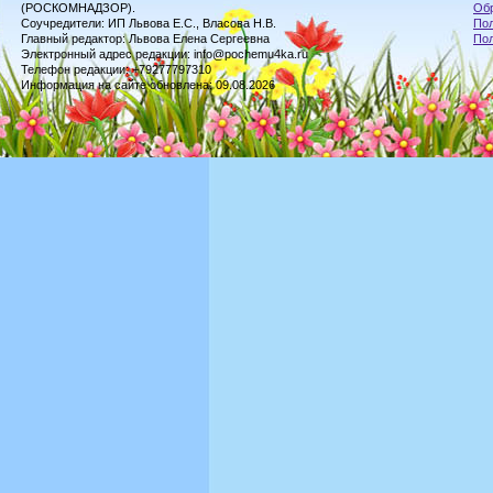
(РОСКОМНАДЗОР).
Обр
Соучредители: ИП Львова Е.С., Власова Н.В.
Пол
Главный редактор: Львова Елена Сергеевна
По
Электронный адрес редакции: info@pochemu4ka.ru
Телефон редакции: +79277797310
Информация на сайте обновлена: 09.08.2026