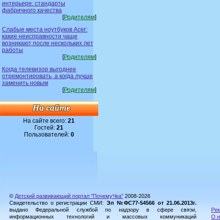
интерьере: стандарты
фабричного качества
[
Родителям
]
Слабые места ноутбуков Acer:
какие неисправности чаще
возникают после нескольких лет
работы
[
Родителям
]
Когда телевизор выгоднее
отремонтировать, а когда лучше
заменить новым
[
Родителям
]
На сайте всего:
21
Гостей:
21
Пользователей:
0
©
Детский развивающий портал "ПочемуЧка"
2008-2026
Свидетельство о регистрации СМИ:
Эл №ФС77-54566 от 21.06.2013г.
выдано Федеральной службой по надзору в сфере связи,
Рек
информационных технологий и массовых коммуникаций
О н