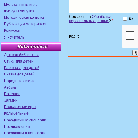
Музыкальные игры
Физкультминутка
Согласен на
Обработку
Методическая копилка
Да
персональных данных
?
*
:
Публикация материалов
Конкурсы
Код *:
Я - Учитель!
Детская библиотека
Стихи для детей
Рассказы для детей
Сказки для детей
Народные сказки
Азбука
Потешки
Загадки
Пальчиковые игры
Колыбельные
Праздничные сценарии
Поздравления
Пословицы и поговорки