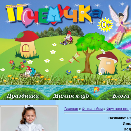
Главная
»
Фотоальбом
»
Фруктово-ягод
Название:
Ря
Имя
Воз