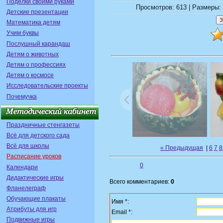
Поделки своими руками
Просмотров: 613 | Размеры: 
Детские презентации
Математика детям
Учим буквы
Послушный карандаш
Детям о животных
Детям о профессиях
Детям о космосе
Исследовательские проекты
Почемучка
Праздничные стенгазеты
Всё для детского сада
Всё для школы
« Предыдущая
|
6
7
8
Расписание уроков
0
Календари
Дидактические игры
Всего комментариев:
0
Фланелеграф
Обучающие плакаты
Имя *:
Атрибуты для игр
Email *:
Подвижные игры