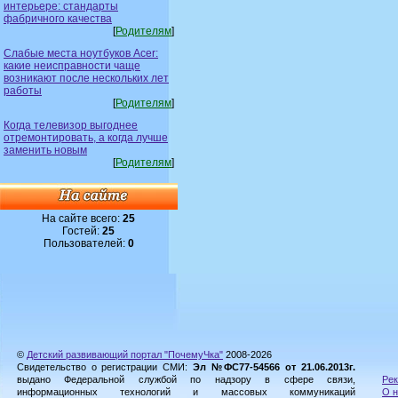
интерьере: стандарты
фабричного качества
[
Родителям
]
Слабые места ноутбуков Acer:
какие неисправности чаще
возникают после нескольких лет
работы
[
Родителям
]
Когда телевизор выгоднее
отремонтировать, а когда лучше
заменить новым
[
Родителям
]
На сайте всего:
25
Гостей:
25
Пользователей:
0
©
Детский развивающий портал "ПочемуЧка"
2008-2026
Свидетельство о регистрации СМИ:
Эл №ФС77-54566 от 21.06.2013г.
выдано Федеральной службой по надзору в сфере связи,
Рек
информационных технологий и массовых коммуникаций
О н