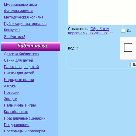
Музыкальные игры
Физкультминутка
Методическая копилка
Публикация материалов
Согласен на
Обработку
Конкурсы
Да
персональных данных
?
*
:
Я - Учитель!
Код *:
Детская библиотека
Стихи для детей
Рассказы для детей
Сказки для детей
Народные сказки
Азбука
Потешки
Загадки
Пальчиковые игры
Колыбельные
Праздничные сценарии
Поздравления
Пословицы и поговорки