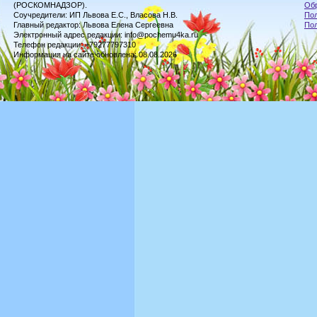
(РОСКОМНАДЗОР).
Обр
Соучредители: ИП Львова Е.С., Власова Н.В.
Пол
Главный редактор: Львова Елена Сергеевна
По
Электронный адрес редакции: info@pochemu4ka.ru
Телефон редакции: +79277797310
Информация на сайте обновлена: 08.08.2026