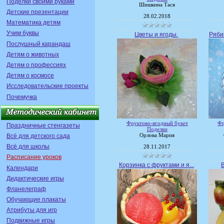
Поделки своими руками
Шишкина Тася
Детские презентации
28.02.2018
Математика детям
Учим буквы
Цветы и ягоды.
Рябин
Послушный карандаш
Детям о животных
Детям о профессиях
Детям о космосе
Исследовательские проекты
Почемучка
Фруктово-ягодный букет
Фр
Праздничные стенгазеты
Поделки
Всё для детского сада
Орлова Мария
Всё для школы
28.11.2017
Расписание уроков
Корзинка с фруктами и я...
Календари
Дидактические игры
Фланелеграф
Обучающие плакаты
Атрибуты для игр
Подвижные игры