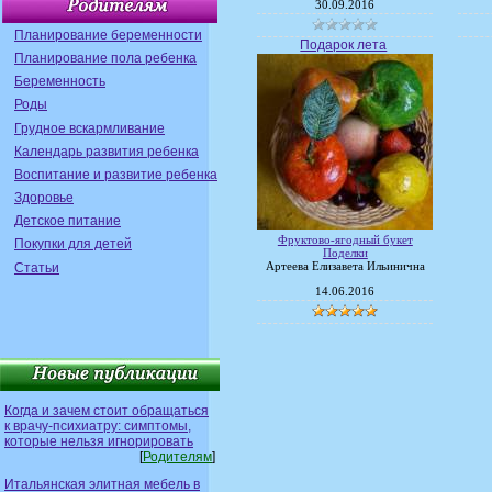
30.09.2016
Планирование беременности
Подарок лета
Планирование пола ребенка
Беременность
Роды
Грудное вскармливание
Календарь развития ребенка
Воспитание и развитие ребенка
Здоровье
Детское питание
Фруктово-ягодный букет
Покупки для детей
Поделки
Статьи
Артеева Елизавета Ильинична
14.06.2016
Когда и зачем стоит обращаться
к врачу-психиатру: симптомы,
которые нельзя игнорировать
[
Родителям
]
Итальянская элитная мебель в