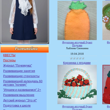
Фруктово-ягодный букет
Фр
Поделки
Хайлова Снежанна
19.04.2018
КВЕСТЫ
Постеры
Корзинка с ягодами
Журнал "Почемучка"
Развивающие занятия
Развивающие стенгазеты
Развивающий календарь 60
детских "почему"
"Играем и развиваемся" 2+
Развиваем мышление
Детский журнал "Это я!"
Подготовка к школе
Фруктово-ягодный букет
Фр
Поделки