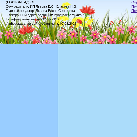
(РОСКОМНАДЗОР).
Обр
Соучредители: ИП Львова Е.С., Власова Н.В.
Пол
Главный редактор: Львова Елена Сергеевна
По
Электронный адрес редакции: info@pochemu4ka.ru
Телефон редакции: +79277797310
Информация на сайте обновлена: 07.08.2026