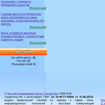
интерьере: стандарты
фабричного качества
[
Родителям
]
Слабые места ноутбуков Acer:
какие неисправности чаще
возникают после нескольких лет
работы
[
Родителям
]
Когда телевизор выгоднее
отремонтировать, а когда лучше
заменить новым
[
Родителям
]
На сайте всего:
11
Гостей:
11
Пользователей:
0
©
Детский развивающий портал "ПочемуЧка"
2008-2026
Свидетельство о регистрации СМИ:
Эл №ФС77-54566 от 21.06.2013г.
выдано Федеральной службой по надзору в сфере связи,
Рек
информационных технологий и массовых коммуникаций
О н