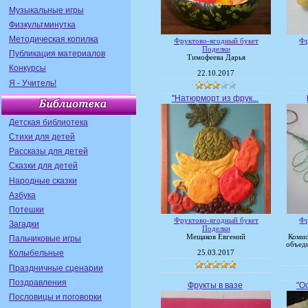
Музыкальные игры
Физкультминутка
Методическая копилка
Фруктово-ягодный букет
Фр
Поделки
Публикация материалов
Тимофеева Дарья
Конкурсы
22.10.2017
Я - Учитель!
"Натюрморт из фрук...
Детская библиотека
Стихи для детей
Рассказы для детей
Сказки для детей
Народные сказки
Азбука
Потешки
Фруктово-ягодный букет
Фр
Загадки
Поделки
Мещаков Евгений
Комис
Пальчиковые игры
объед
Колыбельные
25.03.2017
Праздничные сценарии
Поздравления
Фрукты в вазе
"О
Пословицы и поговорки