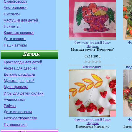
Скороговорки
Чистоговорки
Считалки
Частушки для детей
Приметы
Книжные новинки
Дети говорят
Фруктово-ягодный букет
Фр
Наши авторы
Поделки
Младшая группа "Почемучки"
05.11.2016
Кроссворды для детей
Рябинушка
по
Анкета для девочек
Детские раскраски
Музыка для детей
Мультфильмы
Игры для детей онлайн
Аудиосказки
Ребусы
Детские песенки
Детское творчество
Фруктово-ягодный букет
Фр
Поделки
Путешествия
Прокофьева Маргарита
Евген