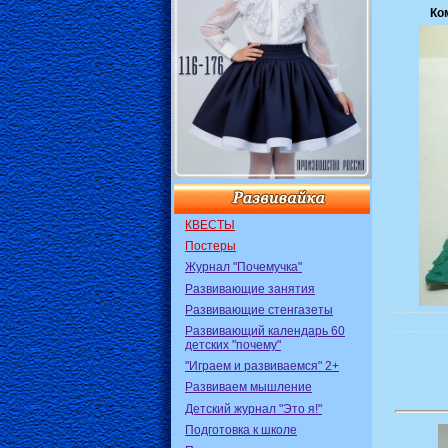
Ко
КВЕСТЫ
Постеры
Журнал "Почемучка"
Развивающие занятия
Развивающие стенгазеты
Развивающий календарь 60
детских "почему"
"Играем и развиваемся" 2+
Развиваем мышление
Детский журнал "Это я!"
Подготовка к школе