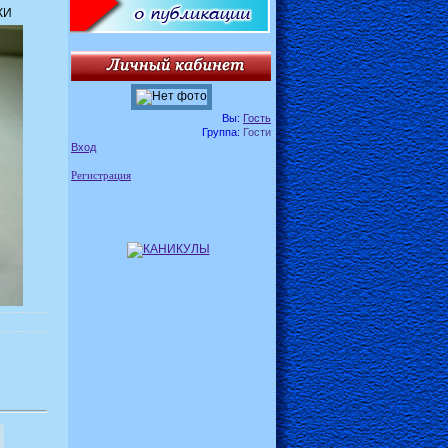
КИ
Вы:
Гость
Группа:
Гости
Вход
Регистрация