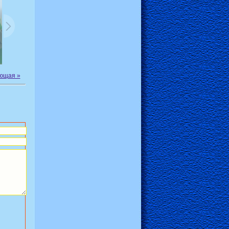
ющая »