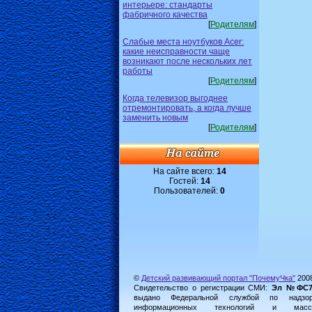
интерьере: стандарты
фабричного качества
[
Родителям
]
Слабые места ноутбуков Acer:
какие неисправности чаще
возникают после нескольких лет
работы
[
Родителям
]
Когда телевизор выгоднее
отремонтировать, а когда лучше
заменить новым
[
Родителям
]
На сайте всего:
14
Гостей:
14
Пользователей:
0
©
Детский развивающий портал "ПочемуЧка"
200
Свидетельство о регистрации СМИ:
Эл №ФС77-
выдано Федеральной службой по надз
информационных технологий и масс