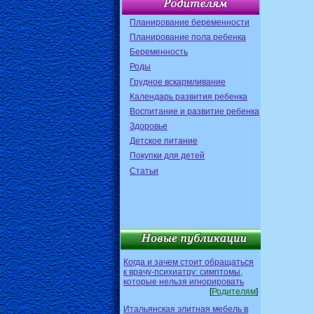
Планирование беременности
Планирование пола ребенка
Беременность
Роды
Грудное вскармливание
Календарь развития ребенка
Воспитание и развитие ребенка
Здоровье
Детское питание
Покупки для детей
Статьи
Когда и зачем стоит обращаться
к врачу-психиатру: симптомы,
которые нельзя игнорировать
[
Родителям
]
Итальянская элитная мебель в