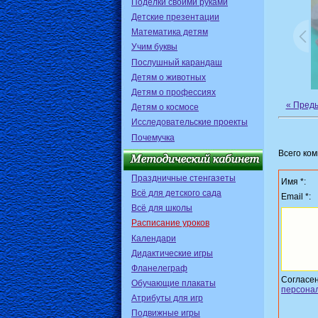
Поделки своими руками
Детские презентации
Математика детям
Учим буквы
Послушный карандаш
Детям о животных
Детям о профессиях
« Пред
Детям о космосе
Исследовательские проекты
Почемучка
Всего ко
Праздничные стенгазеты
Имя *:
Всё для детского сада
Email *:
Всё для школы
Расписание уроков
Календари
Дидактические игры
Фланелеграф
Согласе
Обучающие плакаты
персона
Атрибуты для игр
Подвижные игры