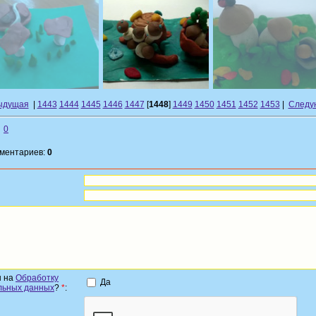
ыдущая
|
1443
1444
1445
1446
1447
[
1448
]
1449
1450
1451
1452
1453
|
Следу
0
мментариев:
0
н на
Обработку
Да
льных данных
?
*
: