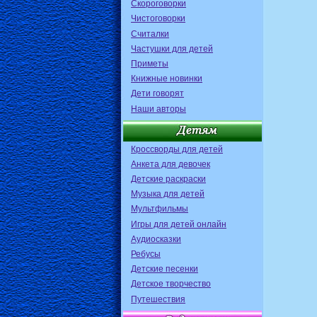
Скороговорки
Чистоговорки
Считалки
Частушки для детей
Приметы
Книжные новинки
Дети говорят
Наши авторы
Кроссворды для детей
Анкета для девочек
Детские раскраски
Музыка для детей
Мультфильмы
Игры для детей онлайн
Аудиосказки
Ребусы
Детские песенки
Детское творчество
Путешествия