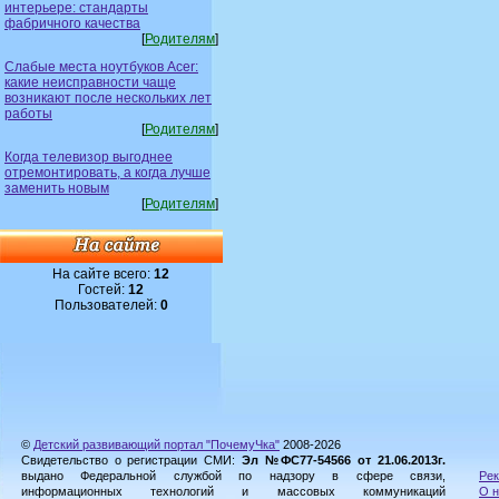
интерьере: стандарты
фабричного качества
[
Родителям
]
Слабые места ноутбуков Acer:
какие неисправности чаще
возникают после нескольких лет
работы
[
Родителям
]
Когда телевизор выгоднее
отремонтировать, а когда лучше
заменить новым
[
Родителям
]
На сайте всего:
12
Гостей:
12
Пользователей:
0
©
Детский развивающий портал "ПочемуЧка"
2008-2026
Свидетельство о регистрации СМИ:
Эл №ФС77-54566 от 21.06.2013г.
выдано Федеральной службой по надзору в сфере связи,
Рек
информационных технологий и массовых коммуникаций
О н