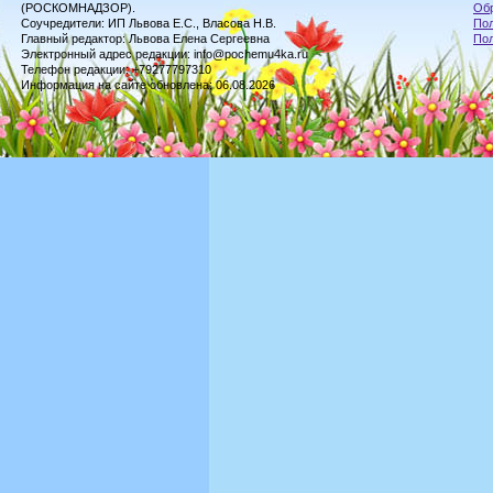
(РОСКОМНАДЗОР).
Обр
Соучредители: ИП Львова Е.С., Власова Н.В.
Пол
Главный редактор: Львова Елена Сергеевна
По
Электронный адрес редакции: info@pochemu4ka.ru
Телефон редакции: +79277797310
Информация на сайте обновлена: 06.08.2026