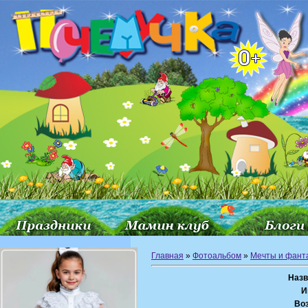
Главная
»
Фотоальбом
»
Мечты и фант
Назв
И
Воз