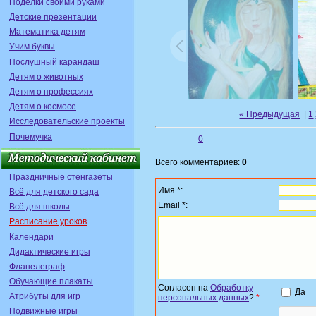
Поделки своими руками
Детские презентации
Математика детям
Учим буквы
Послушный карандаш
Детям о животных
Детям о профессиях
Детям о космосе
« Предыдущая
|
1
Исследовательские проекты
Почемучка
0
Всего комментариев:
0
Праздничные стенгазеты
Имя *:
Всё для детского сада
Email *:
Всё для школы
Расписание уроков
Календари
Дидактические игры
Фланелеграф
Обучающие плакаты
Согласен на
Обработку
Да
Атрибуты для игр
персональных данных
?
*
:
Подвижные игры