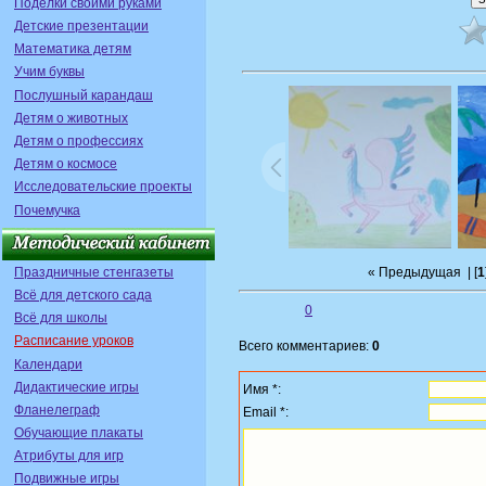
Поделки своими руками
Детские презентации
Математика детям
Учим буквы
Послушный карандаш
Детям о животных
Детям о профессиях
Детям о космосе
Исследовательские проекты
Почемучка
Праздничные стенгазеты
« Предыдущая
| [
1
Всё для детского сада
0
Всё для школы
Расписание уроков
Всего комментариев:
0
Календари
Дидактические игры
Имя *:
Фланелеграф
Email *:
Обучающие плакаты
Атрибуты для игр
Подвижные игры