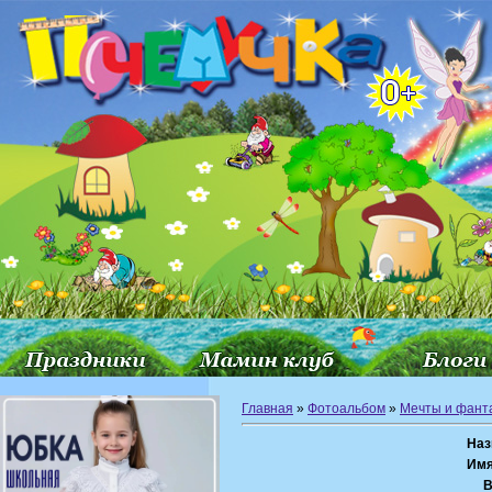
Главная
»
Фотоальбом
»
Мечты и фант
Наз
Имя
В