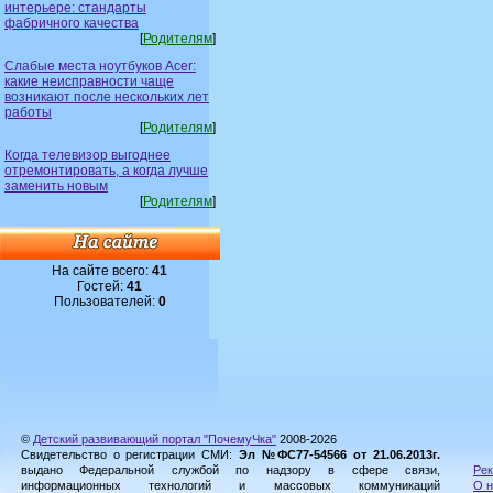
интерьере: стандарты
фабричного качества
[
Родителям
]
Слабые места ноутбуков Acer:
какие неисправности чаще
возникают после нескольких лет
работы
[
Родителям
]
Когда телевизор выгоднее
отремонтировать, а когда лучше
заменить новым
[
Родителям
]
На сайте всего:
41
Гостей:
41
Пользователей:
0
©
Детский развивающий портал "ПочемуЧка"
2008-2026
Свидетельство о регистрации СМИ:
Эл №ФС77-54566 от 21.06.2013г.
выдано Федеральной службой по надзору в сфере связи,
Рек
информационных технологий и массовых коммуникаций
О н