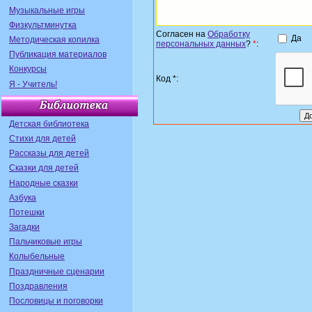
Музыкальные игры
Физкультминутка
Согласен на
Обработку
Да
Методическая копилка
персональных данных
?
*
:
Публикация материалов
Конкурсы
Код *:
Я - Учитель!
Детская библиотека
Стихи для детей
Рассказы для детей
Сказки для детей
Народные сказки
Азбука
Потешки
Загадки
Пальчиковые игры
Колыбельные
Праздничные сценарии
Поздравления
Пословицы и поговорки