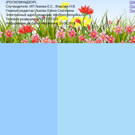
(РОСКОМНАДЗОР).
Обр
Соучредители: ИП Львова Е.С., Власова Н.В.
Пол
Главный редактор: Львова Елена Сергеевна
По
Электронный адрес редакции: info@pochemu4ka.ru
Телефон редакции: +79277797310
Информация на сайте обновлена: 10.08.2026