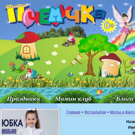
Главная
»
Фотоальбом
»
Мечты и фант
Назв
Имя
В