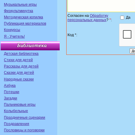
Музыкальные игры
Физкультминутка
Согласен на
Обработку
Методическая копилка
Да
персональных данных
?
*
:
Публикация материалов
Конкурсы
Код *:
Я - Учитель!
Детская библиотека
Стихи для детей
Рассказы для детей
Сказки для детей
Народные сказки
Азбука
Потешки
Загадки
Пальчиковые игры
Колыбельные
Праздничные сценарии
Поздравления
Пословицы и поговорки