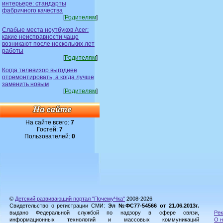
интерьере: стандарты
фабричного качества
[
Родителям
]
Слабые места ноутбуков Acer:
какие неисправности чаще
возникают после нескольких лет
работы
[
Родителям
]
Когда телевизор выгоднее
отремонтировать, а когда лучше
заменить новым
[
Родителям
]
На сайте всего:
7
Гостей:
7
Пользователей:
0
©
Детский развивающий портал "ПочемуЧка"
2008-2026
Свидетельство о регистрации СМИ:
Эл №ФС77-54566 от 21.06.2013г.
выдано Федеральной службой по надзору в сфере связи,
Рек
информационных технологий и массовых коммуникаций
О н