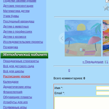
Поделки своими руками
Детские презентации
Математика детям
Учим буквы
Послушный карандаш
Детям о животных
Детям о профессиях
Детям о космосе
Исследовательские проекты
Почемучка
Праздничные стенгазеты
« Предыдущая
|
1
Всё для детского сада
0
Всё для школы
Расписание уроков
Всего комментариев:
0
Календари
Дидактические игры
Имя *:
Фланелеграф
Email *:
Обучающие плакаты
Атрибуты для игр
Подвижные игры