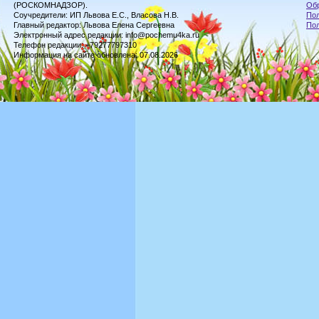
(РОСКОМНАДЗОР).
Обр
Соучредители: ИП Львова Е.С., Власова Н.В.
Пол
Главный редактор: Львова Елена Сергеевна
По
Электронный адрес редакции: info@pochemu4ka.ru
Телефон редакции: +79277797310
Информация на сайте обновлена: 07.08.2026