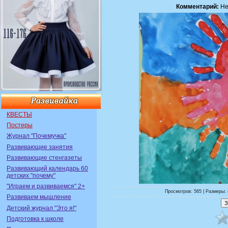
Комментарий:
Не
КВЕСТЫ
Постеры
Журнал "Почемучка"
Развивающие занятия
Развивающие стенгазеты
Развивающий календарь 60
детских "почему"
"Играем и развиваемся" 2+
Просмотров: 565 | Размеры: 
Развиваем мышление
Детский журнал "Это я!"
Подготовка к школе