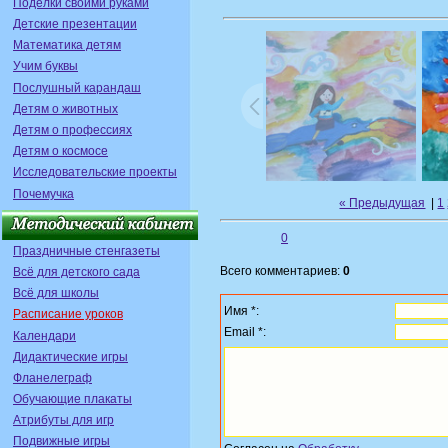
Поделки своими руками
Детские презентации
Математика детям
Учим буквы
Послушный карандаш
Детям о животных
Детям о профессиях
Детям о космосе
Исследовательские проекты
Почемучка
« Предыдущая
|
1
0
Праздничные стенгазеты
Всего комментариев:
0
Всё для детского сада
Всё для школы
Имя *:
Расписание уроков
Email *:
Календари
Дидактические игры
Фланелеграф
Обучающие плакаты
Атрибуты для игр
Подвижные игры