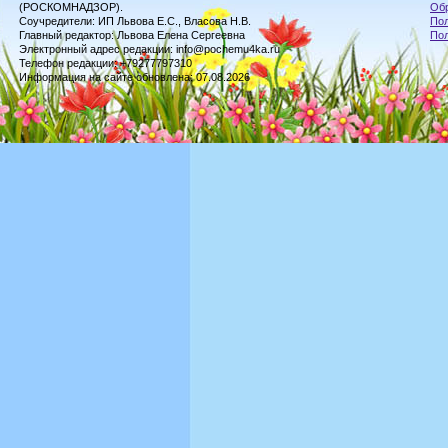
(РОСКОМНАДЗОР).
Обр
Соучредители: ИП Львова Е.С., Власова Н.В.
Пол
Главный редактор: Львова Елена Сергеевна
По
Электронный адрес редакции: info@pochemu4ka.ru
Телефон редакции: +79277797310
Информация на сайте обновлена: 07.08.2026