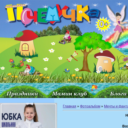
Главная
»
Фотоальбом
»
Мечты и фант
Н
Воз