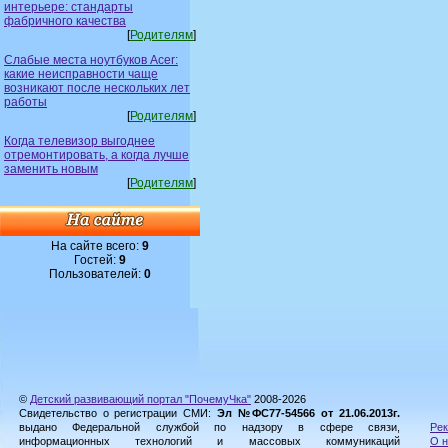
интерьере: стандарты
фабричного качества
[
Родителям
]
Слабые места ноутбуков Acer:
какие неисправности чаще
возникают после нескольких лет
работы
[
Родителям
]
Когда телевизор выгоднее
отремонтировать, а когда лучше
заменить новым
[
Родителям
]
На сайте всего:
9
Гостей:
9
Пользователей:
0
©
Детский развивающий портал "ПочемуЧка"
2008-2026
Свидетельство о регистрации СМИ:
Эл №ФС77-54566 от 21.06.2013г.
выдано Федеральной службой по надзору в сфере связи,
Рек
информационных технологий и массовых коммуникаций
О н