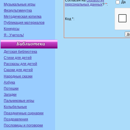
Согласен на
Обработку
Да
Музыкальные игры
персональных данных
?
*
:
Физкультминутка
Методическая копилка
Код *:
Публикация материалов
Конкурсы
Я - Учитель!
Детская библиотека
Стихи для детей
Рассказы для детей
Сказки для детей
Народные сказки
Азбука
Потешки
Загадки
Пальчиковые игры
Колыбельные
Праздничные сценарии
Поздравления
Пословицы и поговорки