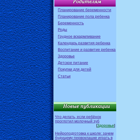
Планирование беременности
Планирование пола ребенка
Беременность
Роды
Грудное вскармливание
Календарь развития ребенка
Воспитание и развитие ребенка
Здоровье
Детское питание
Покупки для детей
Статьи
Что делать, если ребёнок
проглотил молочный зуб
[
Здоровье
]
Нейроподготовка к школе: зачем
будущему первоклашке играть в