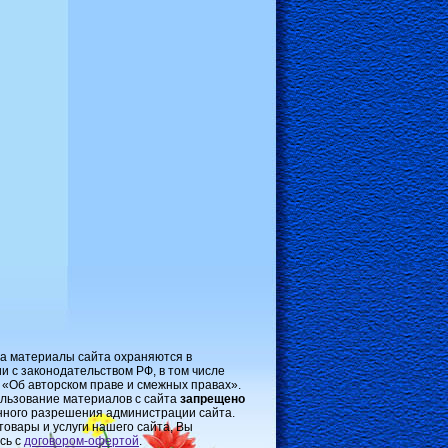
на материалы сайта охраняются в
и с законодательством РФ, в том числе
 «Об авторском праве и смежных правах».
льзование материалов с сайта
запрещено
нного разрешения администрации сайта.
товары и услуги нашего сайта, Вы
сь с
договором-oфертой
.