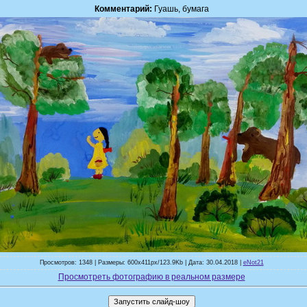
Комментарий:
Гуашь, бумага
Просмотров: 1348 | Размеры: 600x411px/123.9Kb | Дата: 30.04.2018 |
eNot21
Просмотреть фотографию в реальном размере