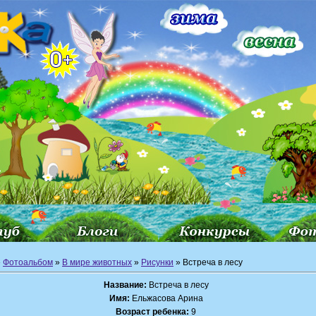
»
Фотоальбом
»
В мире животных
»
Рисунки
» Встреча в лесу
Название:
Встреча в лесу
Имя:
Ельжасова Арина
Возраст ребенка:
9