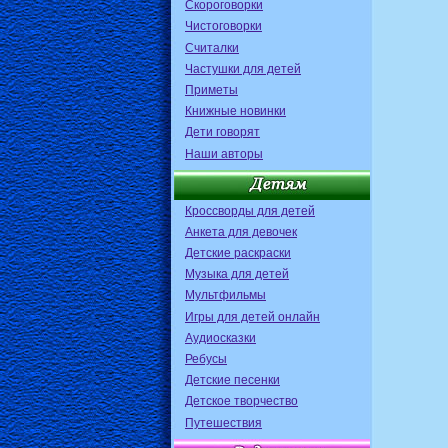
Скороговорки
Чистоговорки
Считалки
Частушки для детей
Приметы
Книжные новинки
Дети говорят
Наши авторы
Кроссворды для детей
Анкета для девочек
Детские раскраски
Музыка для детей
Мультфильмы
Игры для детей онлайн
Аудиосказки
Ребусы
Детские песенки
Детское творчество
Путешествия