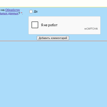
н на
Обработку
Да
льных данных
?
*
: