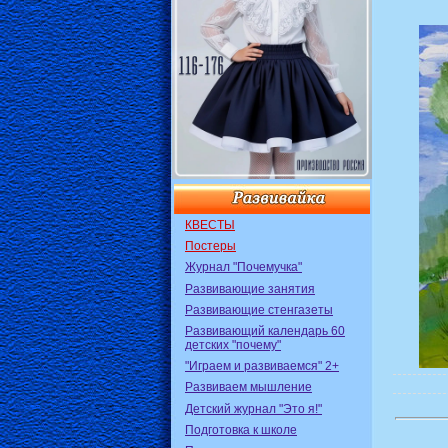
КВЕСТЫ
Постеры
Журнал "Почемучка"
Развивающие занятия
Развивающие стенгазеты
Развивающий календарь 60
детских "почему"
"Играем и развиваемся" 2+
Развиваем мышление
Детский журнал "Это я!"
Подготовка к школе