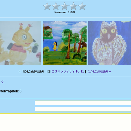
Рейтинг
:
0.0
/
0
« Предыдущая
| [
1
]
2
3
4
5
6
7
8
9
10
11
|
Следующая »
0
мментариев:
0