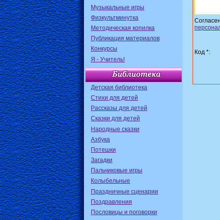
Музыкальные игры
Физкультминутка
Согласе
персона
Методическая копилка
Публикация материалов
Конкурсы
Код *:
Я - Учитель!
Детская библиотека
Стихи для детей
Рассказы для детей
Сказки для детей
Народные сказки
Азбука
Потешки
Загадки
Пальчиковые игры
Колыбельные
Праздничные сценарии
Поздравления
Пословицы и поговорки