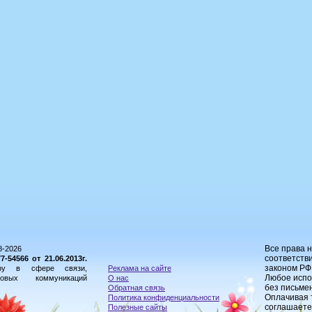
Все права 
8-2026
соответстви
54566 от 21.06.2013г.
законом РФ
ору в сфере связи,
Реклама на сайте
Любое испо
овых коммуникаций
О нас
без письме
Обратная связь
Оплачивая 
Политика конфиденциальности
соглашаете
Полезные сайты