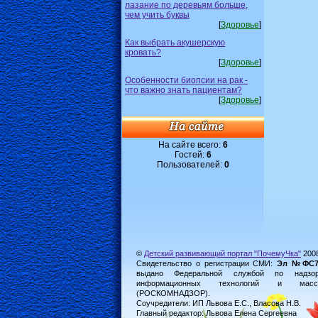
лазание по деревьям больше,
чем учить буквы
[
Здоровье
]
Как выбрать акушерскую
кровать?
[
Здоровье
]
Особенности биопсии на рак -
что важно знать пациентам?
[
Здоровье
]
На сайте всего:
6
Гостей:
6
Пользователей:
0
©
Детский развивающий портал "ПочемуЧка"
200
Свидетельство о регистрации СМИ:
Эл №ФС77-
выдано Федеральной службой по надз
информационных технологий и масс
(РОСКОМНАДЗОР).
Соучредители: ИП Львова Е.С., Власова Н.В.
Главный редактор: Львова Елена Сергеевна