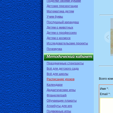
Поделки своими руками
Детские презентации
Математика детям
Учим буквы
Послушный карандаш
Детям о животных
Детям о профессиях
Детям о космосе
Исследовательские проекты
Почемучка
Праздничные стенгазеты
Всё для детского сада
Всё для школы
Всего ко
Расписание уроков
Календари
Имя *:
Дидактические игры
Email *:
Фланелеграф
Обучающие плакаты
Атрибуты для игр
Подвижные игры