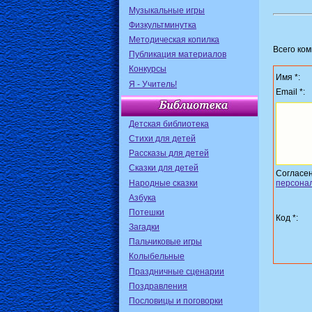
Музыкальные игры
Физкультминутка
Методическая копилка
Всего ко
Публикация материалов
Конкурсы
Имя *:
Я - Учитель!
Email *:
Детская библиотека
Стихи для детей
Рассказы для детей
Сказки для детей
Согласе
Народные сказки
персона
Азбука
Потешки
Код *:
Загадки
Пальчиковые игры
Колыбельные
Праздничные сценарии
Поздравления
Пословицы и поговорки