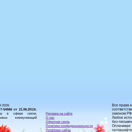
Все права 
8-2026
соответстви
54566 от 21.06.2013г.
законом РФ
ору в сфере связи,
Реклама на сайте
Любое испо
овых коммуникаций
О нас
без письме
Обратная связь
Оплачивая 
Политика конфиденциальности
соглашаете
Полезные сайты