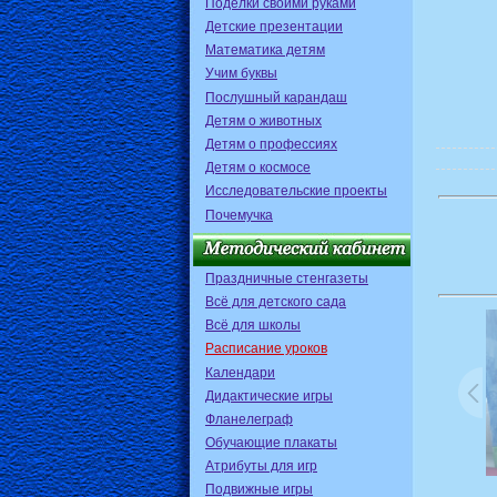
Поделки своими руками
Детские презентации
Математика детям
Учим буквы
Послушный карандаш
Детям о животных
Детям о профессиях
Детям о космосе
Исследовательские проекты
Почемучка
Праздничные стенгазеты
Всё для детского сада
Всё для школы
Расписание уроков
Календари
Дидактические игры
Фланелеграф
Обучающие плакаты
Атрибуты для игр
Подвижные игры