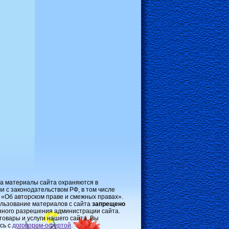
на материалы сайта охраняются в
и с законодательством РФ, в том числе
 «Об авторском праве и смежных правах».
льзование материалов с сайта
запрещено
нного разрешения администрации сайта.
товары и услуги нашего сайта, Вы
сь с
договором-oфертой
.