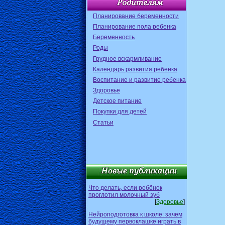
Планирование беременности
Планирование пола ребенка
Беременность
Роды
Грудное вскармливание
Календарь развития ребенка
Воспитание и развитие ребенка
Здоровье
Детское питание
Покупки для детей
Статьи
Что делать, если ребёнок
проглотил молочный зуб
[
Здоровье
]
Нейроподготовка к школе: зачем
будущему первоклашке играть в