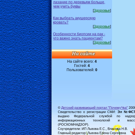
лазание по деревьям больше,
чем учить буквы
[
Здоровье
]
Как выбрать акушерскую
кровать?
[
Здоровье
]
Особенности биопсии на рак -
что важно знать пациентам?
[
Здоровье
]
На сайте всего:
4
Гостей:
4
Пользователей:
0
©
Детский развивающий портал "ПочемуЧка"
200
Свидетельство о регистрации СМИ:
Эл №ФС77-
выдано Федеральной службой по надз
информационных технологий и масс
(РОСКОМНАДЗОР).
Соучредители: ИП Львова Е.С., Власова Н.В.
Главный редактор: Львова Елена Сергеевна