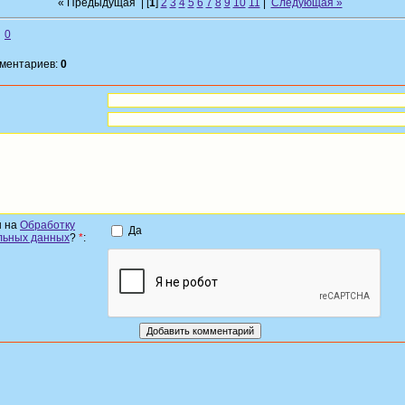
« Предыдущая
| [
1
]
2
3
4
5
6
7
8
9
10
11
|
Следующая »
0
мментариев:
0
н на
Обработку
Да
льных данных
?
*
: