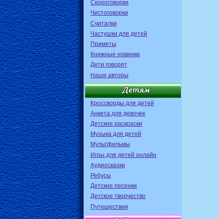
Скороговорки
Чистоговорки
Считалки
Частушки для детей
Приметы
Книжные новинки
Дети говорят
Наши авторы
Кроссворды для детей
Анкета для девочек
Детские раскраски
Музыка для детей
Мультфильмы
Игры для детей онлайн
Аудиосказки
Ребусы
Детские песенки
Детское творчество
Путешествия