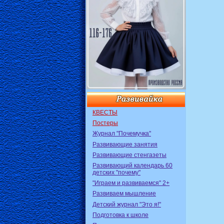
КВЕСТЫ
Постеры
Журнал "Почемучка"
Развивающие занятия
Развивающие стенгазеты
Развивающий календарь 60
детских "почему"
"Играем и развиваемся" 2+
Развиваем мышление
Детский журнал "Это я!"
Подготовка к школе