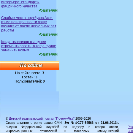
интерьере: стандарты
фабричного качества
[
Родителям
]
Слабые места ноутбуков Acer:
какие неисправности чаще
возникают после нескольких лет
работы
[
Родителям
]
Когда телевизор выгоднее
отремонтировать, а когда лучше
заменить новым
[
Родителям
]
На сайте всего:
3
Гостей:
3
Пользователей:
0
©
Детский развивающий портал "ПочемуЧка"
2008-2026
Свидетельство о регистрации СМИ:
Эл №ФС77-54566 от 21.06.2013г.
выдано Федеральной службой по надзору в сфере связи,
Рек
информационных технологий и массовых коммуникаций
О н