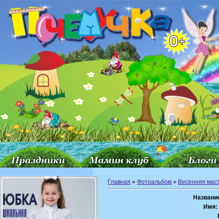
Главная
»
Фотоальбом
»
Весенняя мас
Названи
Имя: