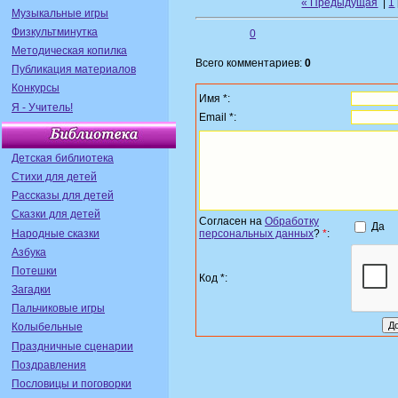
« Предыдущая
|
1
Музыкальные игры
Физкультминутка
0
Методическая копилка
Всего комментариев:
0
Публикация материалов
Конкурсы
Имя *:
Я - Учитель!
Email *:
Детская библиотека
Стихи для детей
Рассказы для детей
Сказки для детей
Согласен на
Обработку
Да
Народные сказки
персональных данных
?
*
:
Азбука
Потешки
Код *:
Загадки
Пальчиковые игры
Колыбельные
Праздничные сценарии
Поздравления
Пословицы и поговорки