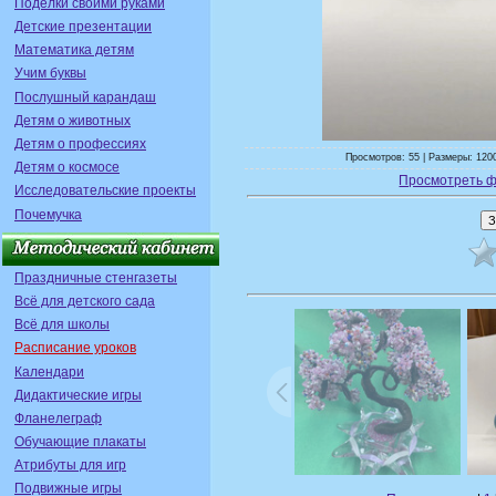
Поделки своими руками
Детские презентации
Математика детям
Учим буквы
Послушный карандаш
Детям о животных
Детям о профессиях
Просмотров: 55 | Размеры: 1200
Детям о космосе
Просмотреть ф
Исследовательские проекты
Почемучка
Праздничные стенгазеты
Всё для детского сада
Всё для школы
Расписание уроков
Календари
Дидактические игры
Фланелеграф
Обучающие плакаты
Атрибуты для игр
Подвижные игры