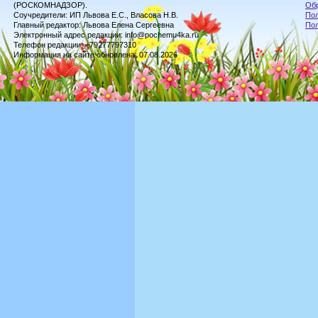
(РОСКОМНАДЗОР).
Обр
Соучредители: ИП Львова Е.С., Власова Н.В.
Пол
Главный редактор: Львова Елена Сергеевна
По
Электронный адрес редакции: info@pochemu4ka.ru
Телефон редакции: +79277797310
Информация на сайте обновлена: 07.08.2026