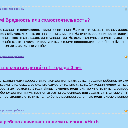
и развитие ребенка
|
м! Вредность или самостоятельность?
то радость и неимоверные муки воспитания. Если кто-то скажет, что ему далос
ие любимого чада, то он наверняка слукавит. На пути взросления родителям
ся сталкиваться с разными трудностями. Но если в сложные моменты знать, 
о себя вести, а может, и поступиться своими принципами, то ребенок будет
ь только счастливые улыбки.
и развитие ребенка
|
ы развития детей от 1 года до 4 лет
, каждая мама хорошо знает, как должен развиваться грудной ребенок, во ск
держать головку, а во сколько самостоятельно сидеть. Ситуация меняется, ког
достигает возраста 1 года. Лишь немногие родители могут ответить на вопрос
ебенок должен научиться кататься на велосипеде или завязывать шнурки?» В
ы постарались ответить на наиболее распространенные родительские вопро
и развитие ребенка
|
а ребенок начинает понимать слово «Нет!»