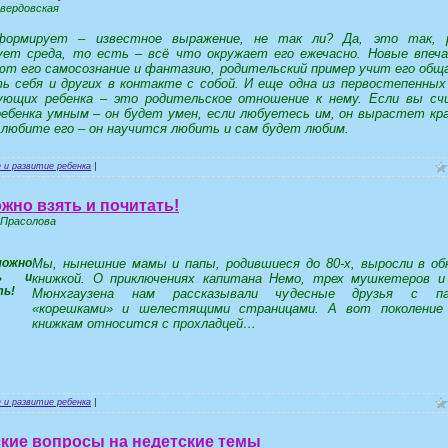
авердовская
формирует – известное выражение, не так ли? Да, это так, р
ет среда, то есть – всё что окружает его ежечасно. Новые впеч
ют его самосознание и фантазию, родительский пример учит его общ
ь себя и других в контакте с собой. И еще одна из первостепенных
ующих ребенка – это родительское отношение к нему. Если вы с
ребенка умным – он будет умен, если любуетесь им, он вырастет кр
 любите его – он научится любить и сам будет любим.
 и развитие ребенка
|
жно взять и почитать!
 Прасолова
Мы, нынешние мамы и папы, родившиеся до 80-х, выросли в об
книжкой. О приключениях капитана Немо, трех мушкетеров и
Мюнхгаузена нам рассказывали чудесные друзья с па
«корешками» и шелестящими страницами. А вот поколение 
книжкам относится с прохладцей…
 и развитие ребенка
|
кие вопросы на недетские темы