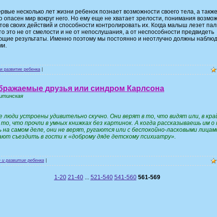
ервые несколько лет жизни ребенок познает возможности своего тела, а такж
о опасен мир вокруг него. Но ему еще не хватает зрелости, понимания возмо
тов своих действий и способности контролировать их. Когда малыш лезет пал
 то это не от смелости и не от непослушания, а от неспособности предвидеть
щие результаты. Именно поэтому мы постоянно и неотлучно должны наблюд
и.
и развитие ребенка
|
бражаемые друзья или синдром Карлсона
итинская
 люди устроены удивительно скучно. Они верят в то, что видят или, в кр
в то, что прочли в умных книжках без картинок. А когда рассказываешь им о
 на самом деле, они не верят, ругаются или с беспокойно-ласковыми лицам
ют съездить в гости к «доброму дяде детскому психиатру».
 и развитие ребенка
|
1-20
21-40
...
521-540
541-560
561-569