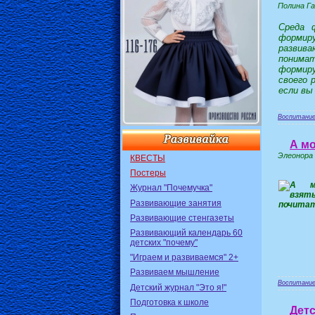
Полина Г
Среда 
формиру
развива
понимат
формир
своего 
если вы
Воспитание
А мо
Элеонора
КВЕСТЫ
Постеры
Журнал "Почемучка"
Развивающие занятия
Развивающие стенгазеты
Развивающий календарь 60
детских "почему"
"Играем и развиваемся" 2+
Развиваем мышление
Воспитание
Детский журнал "Это я!"
Подготовка к школе
Детс