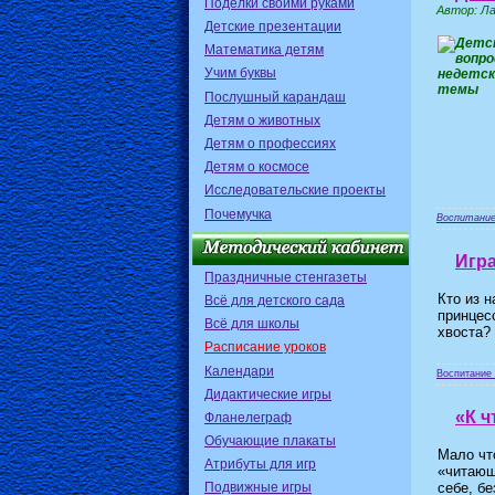
Поделки своими руками
Автор: Л
Детские презентации
Математика детям
Учим буквы
Послушный карандаш
Детям о животных
Детям о профессиях
Детям о космосе
Исследовательские проекты
Почемучка
Воспитание
Игра
Праздничные стенгазеты
Кто из н
Всё для детского сада
принцес
Всё для школы
хвоста?
Расписание уроков
Календари
Воспитание 
Дидактические игры
«К ч
Фланелеграф
Обучающие плакаты
Мало чт
Атрибуты для игр
«читающ
себе, б
Подвижные игры