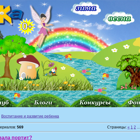
»
Воспитание и развитие ребенка
териалов:
569
Страницы:
«
1
2
...
вала портит?