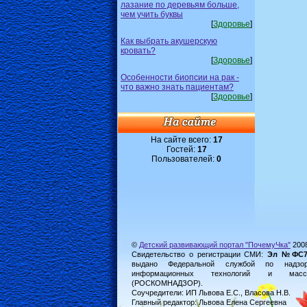
лазание по деревьям больше,
чем учить буквы
[
Здоровье
]
Как выбрать акушерскую
кровать?
[
Здоровье
]
Особенности биопсии на рак -
что важно знать пациентам?
[
Здоровье
]
На сайте всего:
17
Гостей:
17
Пользователей:
0
©
Детский развивающий портал "ПочемуЧка"
200
Свидетельство о регистрации СМИ:
Эл №ФС77-
выдано Федеральной службой по надз
информационных технологий и масс
(РОСКОМНАДЗОР).
Соучредители: ИП Львова Е.С., Власова Н.В.
Главный редактор: Львова Елена Сергеевна