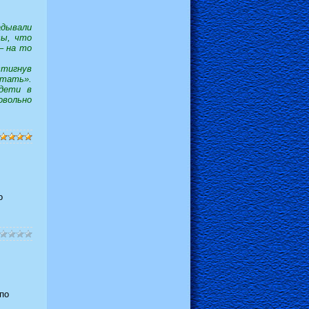
адывали
сы, что
– на то
стигнув
тать».
 дети в
овольно
о
по