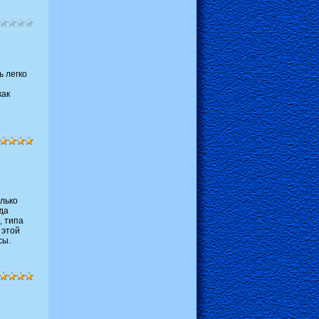
ь легко
как
олько
да
, типа
 этой
сы.