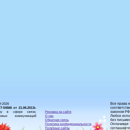
Все права 
8-2026
соответстви
54566 от 21.06.2013г.
законом РФ
ору в сфере связи,
Реклама на сайте
Любое испо
овых коммуникаций
О нас
без письме
Обратная связь
Оплачивая 
Политика конфиденциальности
соглашаете
Полезные сайты