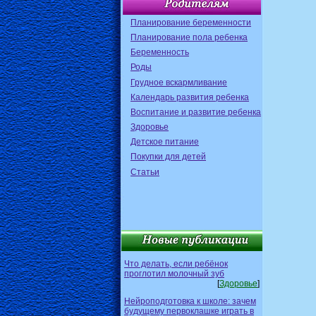
Планирование беременности
Планирование пола ребенка
Беременность
Роды
Грудное вскармливание
Календарь развития ребенка
Воспитание и развитие ребенка
Здоровье
Детское питание
Покупки для детей
Статьи
Что делать, если ребёнок
проглотил молочный зуб
[
Здоровье
]
Нейроподготовка к школе: зачем
будущему первоклашке играть в