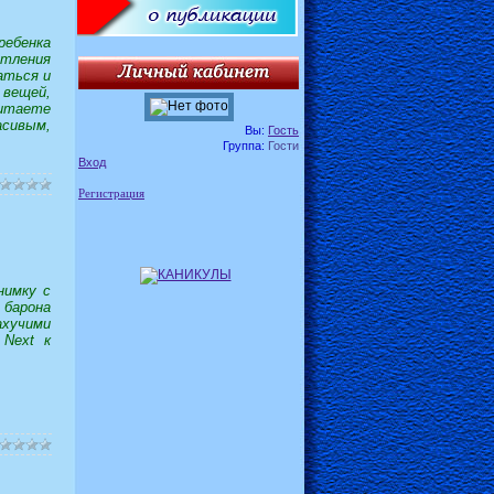
ебенка
атления
аться и
 вещей,
читаете
асивым,
Вы:
Гость
Группа:
Гости
Вход
Регистрация
нимку с
 барона
хучими
Next к