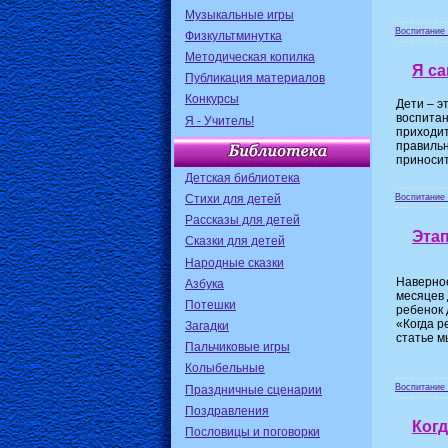
Музыкальные игры
Воспитание 
Физкультминутка
Методическая копилка
Я са
Публикация материалов
Конкурсы
Дети – э
воспитан
Я - Учитель!
приходит
правильн
приносит
Детская библиотека
Стихи для детей
Воспитание 
Рассказы для детей
Этап
Сказки для детей
Народные сказки
Наверное
Азбука
месяцев 
Потешки
ребенок 
«Когда р
Загадки
статье м
Пальчиковые игры
Колыбельные
Воспитание 
Праздничные сценарии
Поздравления
Когд
Пословицы и поговорки