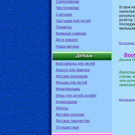
Скороговорки
В свои п
Чистоговорки
наскольк
Считалки
результа
розетку,
Частушки для детей
последую
Приметы
малышам
Книжные новинки
Дети говорят
Воспитание 
Наши авторы
Воо
Джинна Л
Кроссворды для детей
Анкета для девочек
Взрослые
Детские раскраски
случае, 
что есть
Музыка для детей
предлага
Мультфильмы
Игры для детей онлайн
Воспитание
Аудиосказки
Ребусы
Детские песенки
Детское творчество
Путешествия