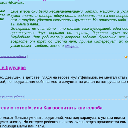
ариса Афонченко
Еще вчера они были несмышленышами, катали машинки и укл
кукол спать, а теперь вдруг стали задавать та-а-а-кие вопро
вам с трудом удается скрывать изумление. Но отвечать надо 
вы мама и папа…
Во-первых, не считайте, что только ваш вундеркинд, едва до
пресловутых двух вершков от горшка, берется «ума пы
Неудобные (для родителей) вопросы задают буквально все
возрасте от трех до шести лет, причем интересует их д
узкая тема – любовь, жизнь и
смерть
.
 и развитие ребенка
|
 в будущее
ас, девушек, в детстве, глядя на героев мультфильмов, не мечтал стать
сой, не представлял себя на месте золушки, не делал из ног русалочьег
и развитие ребенка
|
тению готов!», или Как воспитать книголюба
о может больше умилять родителей, чем вид карапуза, с умным видом
его» книжку. Но интерес ребенка к книгам очень редко проявляется сам 
ез помощи мамы или папы.