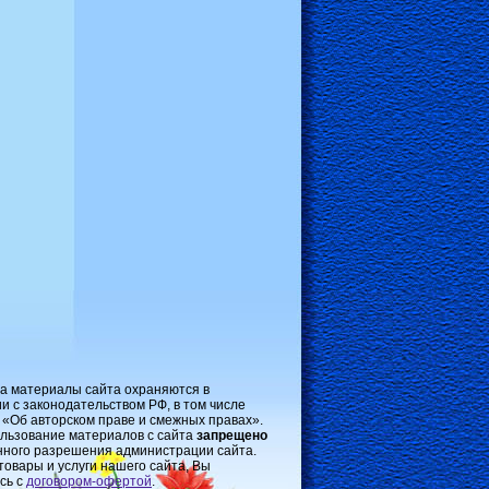
на материалы сайта охраняются в
и с законодательством РФ, в том числе
 «Об авторском праве и смежных правах».
льзование материалов с сайта
запрещено
нного разрешения администрации сайта.
товары и услуги нашего сайта, Вы
сь с
договором-oфертой
.