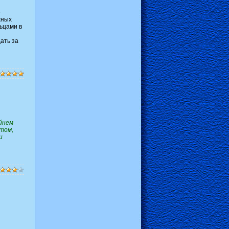
е
жных
ьцами в
ать за
айнем
 том,
и