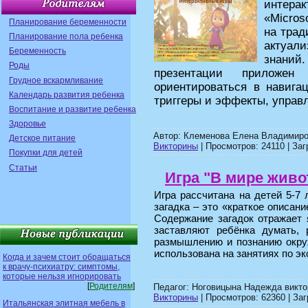
интерак
«Micros
Планирование беременности
на трад
Планирование пола ребенка
актуал
Беременность
знани
Роды
презентации приложен
Грудное вскармливание
ориентироваться в навига
Календарь развития ребенка
триггеры и эффекты, управ
Воспитание и развитие ребенка
Здоровье
Автор: Клеменова Елена Владимиро
Детское питание
Викторины
| Просмотров: 24110 | Заг
Покупки для детей
Статьи
Игра "В мире живо
Игра рассчитана на детей 5-7 
загадка – это «краткое описан
Содержание загадок отражает
заставляют ребёнка думать, 
размышлению и познанию окру
использована на занятиях по э
Когда и зачем стоит обращаться
к врачу-психиатру: симптомы,
которые нельзя игнорировать
[
Родителям
]
Педагог: Ноговицына Надежда викто
Викторины
| Просмотров: 62360 | Заг
Итальянская элитная мебель в