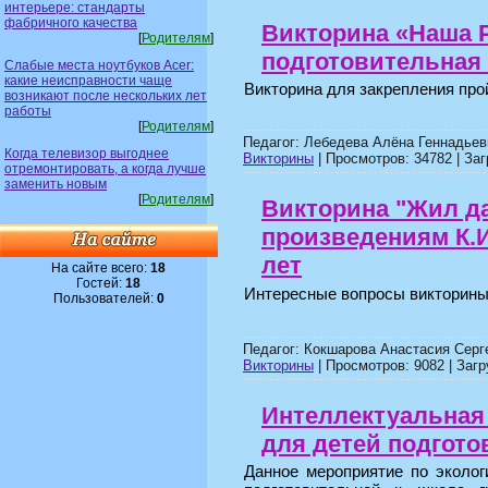
интерьере: стандарты
фабричного качества
Викторина «Наша 
[
Родителям
]
подготовительная 
Слабые места ноутбуков Acer:
какие неисправности чаще
Викторина для закрепления про
возникают после нескольких лет
работы
[
Родителям
]
Педагог: Лебедева Алёна Геннадьев
Когда телевизор выгоднее
Викторины
| Просмотров: 34782 | Заг
отремонтировать, а когда лучше
заменить новым
[
Родителям
]
Викторина "Жил да
произведениям К.И
лет
На сайте всего:
18
Гостей:
18
Интересные вопросы викторины
Пользователей:
0
Педагог: Кокшарова Анастасия Серг
Викторины
| Просмотров: 9082 | Загр
Интеллектуальная 
для детей подгото
Данное мероприятие по эколог