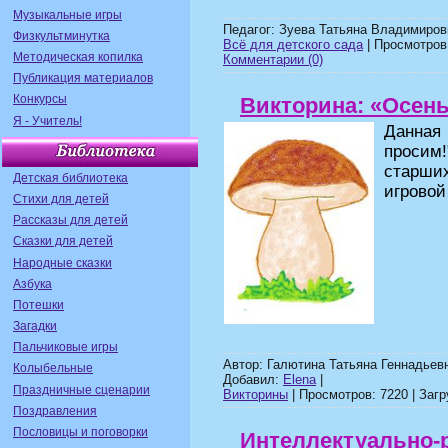
Музыкальные игры
Педагог: Зуева Татьяна Владимиров
Физкультминутка
Всё для детского сада
| Просмотров:
Методическая копилка
Комментарии (0)
Публикация материалов
Конкурсы
Викторина: «Осень,
Я - Учитель!
Данная
просим
старши
Детская библиотека
игровой
Стихи для детей
Рассказы для детей
Сказки для детей
Народные сказки
Азбука
Потешки
Загадки
Пальчиковые игры
Автор: Галютина Татьяна Геннадьев
Колыбельные
Добавил:
Elena
|
Праздничные сценарии
Викторины
| Просмотров: 7220 | Загр
Поздравления
Пословицы и поговорки
Интеллектуально-р