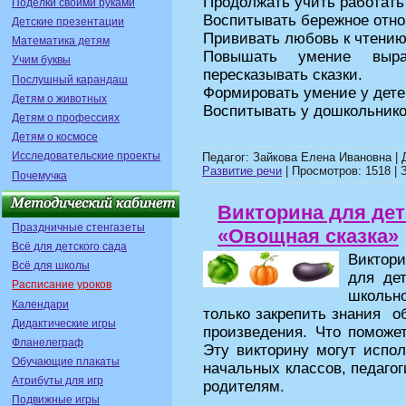
Продолжать учить работать
Поделки своими руками
Воспитывать бережное отно
Детские презентации
Прививать любовь к чтению
Математика детям
Повышать умение выра
Учим буквы
пересказывать сказки.
Послушный карандаш
Формировать умение у дете
Детям о животных
Воспитывать у дошкольников
Детям о профессиях
Детям о космосе
Исследовательские проекты
Педагог: Зайкова Елена Ивановна |
Развитие речи
| Просмотров: 1518 | З
Почемучка
Викторина для дет
Праздничные стенгазеты
«Овощная сказка»
Всё для детского сада
Виктор
Всё для школы
для де
Расписание уроков
школьн
Календари
только закрепить знания о
Дидактические игры
произведения. Что поможет
Фланелеграф
Эту викторину могут испол
Обучающие плакаты
начальных классов, педагог
Атрибуты для игр
родителям.
Подвижные игры