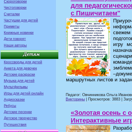
Скороговорки
для педагогическо
Чистоговорки
с Пишичитаем"
Считалки
Приуро
Частушки для детей
неформа
Приметы
свежем
Книжные новинки
подгот
Дети говорят
игру м
Наши авторы
назнач
сценар
команде
Кроссворды для детей
эмблем
Анкета для девочек
–докум
Детские раскраски
маршрутных листов и зада
Музыка для детей
Мультфильмы
Игры для детей онлайн
Педагог: Овчинникова Ольга Иванов
Викторины
| Просмотров: 3883 | Загр
Аудиосказки
Ребусы
«Золотая осень с 
Детские песенки
Детское творчество
Интерактивные иг
Путешествия
Разра