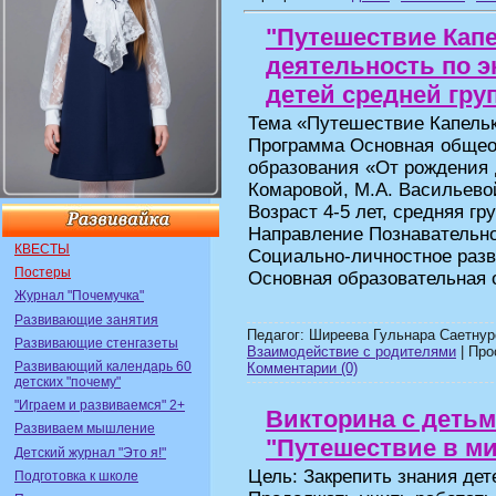
"Путешествие Кап
деятельность по 
детей средней груп
Тема «Путешествие Капель
Программа Основная общео
образования «От рождения д
Комаровой, М.А. Васильевой,
Возраст 4-5 лет, средняя гр
Направление Познавательно
КВЕСТЫ
Социально-личностное раз
Постеры
Основная образовательная 
Журнал "Почемучка"
Развивающие занятия
Педагог: Ширеева Гульнара Саетнур
Развивающие стенгазеты
Взаимодействие с родителями
| Про
Развивающий календарь 60
Комментарии (0)
детских "почему"
"Играем и развиваемся" 2+
Викторина с деть
Развиваем мышление
"Путешествие в ми
Детский журнал "Это я!"
Цель: Закрепить знания дет
Подготовка к школе