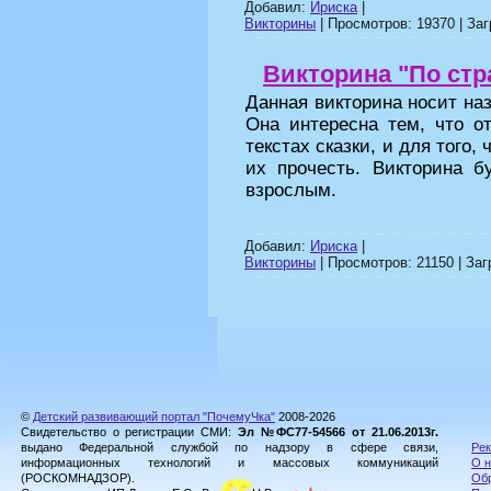
Добавил:
Ириска
|
Викторины
| Просмотров: 19370 | Заг
Викторина "По ст
Данная викторина носит на
Она интересна тем, что о
текстах сказки, и для того,
их прочесть. Викторина б
взрослым.
Добавил:
Ириска
|
Викторины
| Просмотров: 21150 | Заг
©
Детский развивающий портал "ПочемуЧка"
2008-2026
Свидетельство о регистрации СМИ:
Эл №ФС77-54566 от 21.06.2013г.
выдано Федеральной службой по надзору в сфере связи,
Рек
информационных технологий и массовых коммуникаций
О н
(РОСКОМНАДЗОР).
Обр