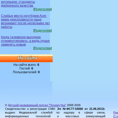
интерьере: стандарты
фабричного качества
[
Родителям
]
Слабые места ноутбуков Acer:
какие неисправности чаще
возникают после нескольких лет
работы
[
Родителям
]
Когда телевизор выгоднее
отремонтировать, а когда лучше
заменить новым
[
Родителям
]
На сайте всего:
6
Гостей:
6
Пользователей:
0
©
Детский развивающий портал "ПочемуЧка"
2008-2026
Свидетельство о регистрации СМИ:
Эл №ФС77-54566 от 21.06.2013г.
выдано Федеральной службой по надзору в сфере связи,
Рек
информационных технологий и массовых коммуникаций
О н