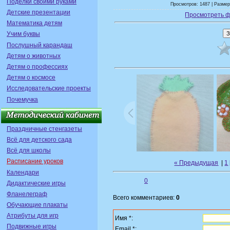
Поделки своими руками
Просмотров: 1487 | Размер
Детские презентации
Просмотреть ф
Математика детям
Учим буквы
Послушный карандаш
Детям о животных
Детям о профессиях
Детям о космосе
Исследовательские проекты
Почемучка
Праздничные стенгазеты
Всё для детского сада
Всё для школы
Расписание уроков
« Предыдущая
|
1
Календари
0
Дидактические игры
Фланелеграф
Всего комментариев:
0
Обучающие плакаты
Атрибуты для игр
Имя *:
Подвижные игры
Email *: