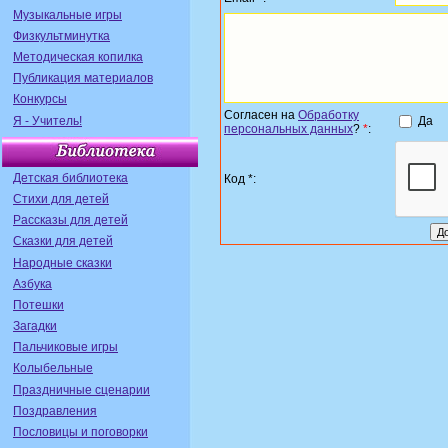
Музыкальные игры
Физкультминутка
Методическая копилка
Публикация материалов
Конкурсы
Согласен на
Обработку
Я - Учитель!
Да
персональных данных
?
*
:
Детская библиотека
Код *:
Стихи для детей
Рассказы для детей
Сказки для детей
Народные сказки
Азбука
Потешки
Загадки
Пальчиковые игры
Колыбельные
Праздничные сценарии
Поздравления
Пословицы и поговорки