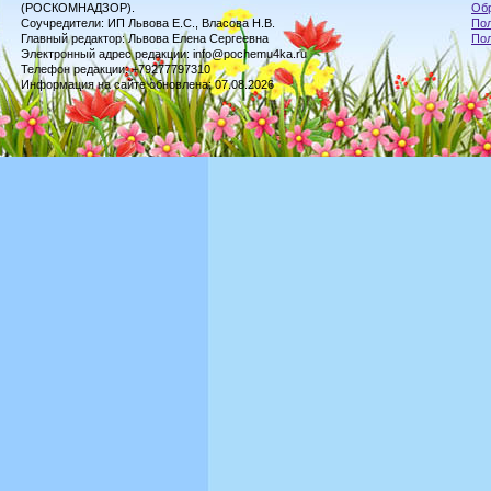
(РОСКОМНАДЗОР).
Обр
Соучредители: ИП Львова Е.С., Власова Н.В.
Пол
Главный редактор: Львова Елена Сергеевна
По
Электронный адрес редакции: info@pochemu4ka.ru
Телефон редакции: +79277797310
Информация на сайте обновлена: 07.08.2026