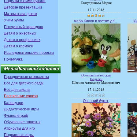
Поделки своими руками
Галяутдинова Мария
Детские презентации
17.11.2018
Математика детям
Учим буквы
жаба Клава в гостях у К...
"Д
Послушный карандаш
Детям о животных
Детям о профессиях
Детям о космосе
Исследовательские проекты
Почемучка
Осенняя мастерская
Праздничные стенгазеты
Поделки
Всё для детского сада
Швецов Александр Максимович
Всё для школы
17.11.2018
Расписание уроков
Осенний букет
Календари
Дидактические игры
Фланелеграф
Обучающие плакаты
Атрибуты для игр
Подвижные игры