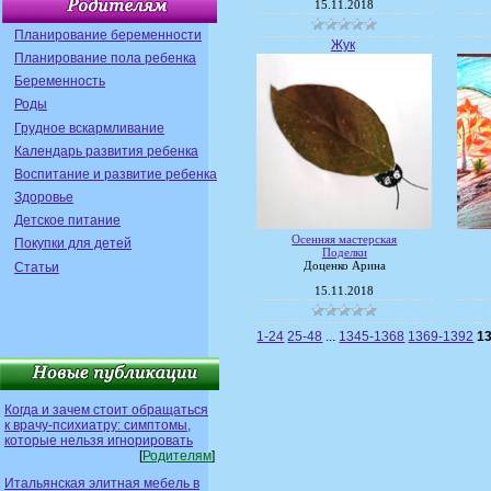
15.11.2018
Планирование беременности
Жук
Планирование пола ребенка
Беременность
Роды
Грудное вскармливание
Календарь развития ребенка
Воспитание и развитие ребенка
Здоровье
Детское питание
Осенняя мастерская
Покупки для детей
Поделки
Статьи
Доценко Арина
15.11.2018
1-24
25-48
...
1345-1368
1369-1392
1
Когда и зачем стоит обращаться
к врачу-психиатру: симптомы,
которые нельзя игнорировать
[
Родителям
]
Итальянская элитная мебель в