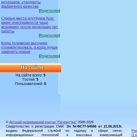
интерьере: стандарты
фабричного качества
[
Родителям
]
Слабые места ноутбуков Acer:
какие неисправности чаще
возникают после нескольких лет
работы
[
Родителям
]
Когда телевизор выгоднее
отремонтировать, а когда лучше
заменить новым
[
Родителям
]
На сайте всего:
5
Гостей:
5
Пользователей:
0
©
Детский развивающий портал "ПочемуЧка"
2008-2026
Свидетельство о регистрации СМИ:
Эл №ФС77-54566 от 21.06.2013г.
выдано Федеральной службой по надзору в сфере связи,
Рек
информационных технологий и массовых коммуникаций
О н