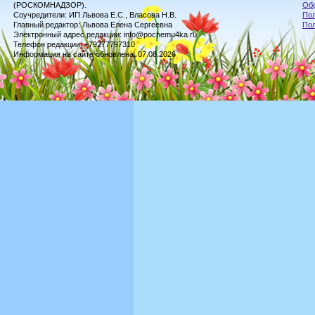
(РОСКОМНАДЗОР).
Обр
Соучредители: ИП Львова Е.С., Власова Н.В.
Пол
Главный редактор: Львова Елена Сергеевна
По
Электронный адрес редакции: info@pochemu4ka.ru
Телефон редакции: +79277797310
Информация на сайте обновлена: 07.08.2026