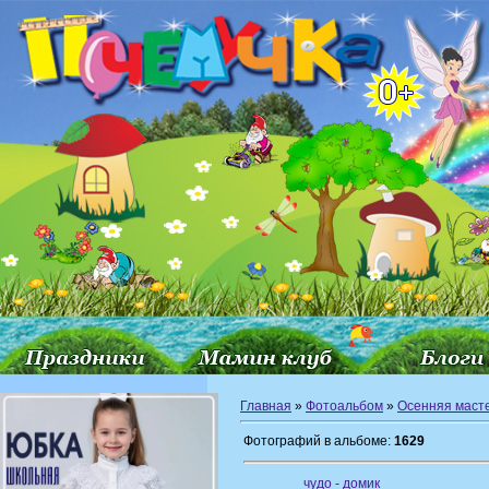
Главная
»
Фотоальбом
»
Осенняя маст
Фотографий в альбоме:
1629
чудо - домик