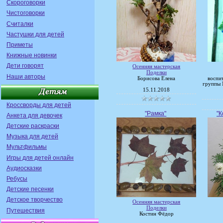
Скороговорки
Чистоговорки
Считалки
Частушки для детей
Приметы
Книжные новинки
Дети говорят
Осенняя мастерская
Поделки
Наши авторы
Борисова Елена
воспи
группы 
15.11.2018
Кроссворды для детей
"Рамка"
"К
Анкета для девочек
Детские раскраски
Музыка для детей
Мультфильмы
Игры для детей онлайн
Аудиосказки
Ребусы
Детские песенки
Детское творчество
Осенняя мастерская
Поделки
Путешествия
Костин Фёдор