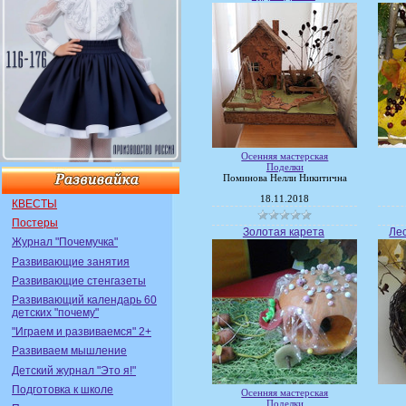
Осенняя мастерская
Поделки
Поминова Нелли Никитична
18.11.2018
КВЕСТЫ
Постеры
Золотая карета
Лес
Журнал "Почемучка"
Развивающие занятия
Развивающие стенгазеты
Развивающий календарь 60
детских "почему"
"Играем и развиваемся" 2+
Развиваем мышление
Детский журнал "Это я!"
Подготовка к школе
Осенняя мастерская
Поделки