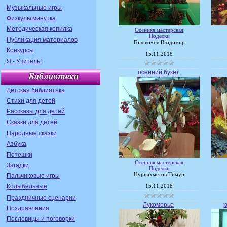
Музыкальные игры
Физкультминутка
Методическая копилка
Осенняя мастерская
Поделки
Публикация материалов
Головочов Владимир
Конкурсы
15.11.2018
Я - Учитель!
осенний букет
Детская библиотека
Стихи для детей
Рассказы для детей
Сказки для детей
Народные сказки
Азбука
Потешки
Осенняя мастерская
Загадки
Поделки
Нуриахметов Тимур
Пальчиковые игры
Колыбельные
15.11.2018
Праздничные сценарии
Лукоморье
к
Поздравления
Пословицы и поговорки