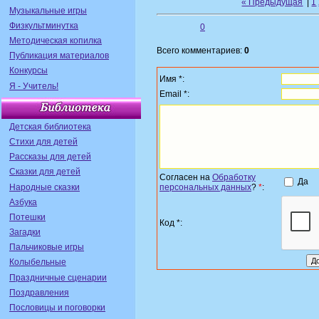
« Предыдущая
|
1
Музыкальные игры
Физкультминутка
0
Методическая копилка
Всего комментариев:
0
Публикация материалов
Конкурсы
Имя *:
Я - Учитель!
Email *:
Детская библиотека
Стихи для детей
Рассказы для детей
Сказки для детей
Согласен на
Обработку
Да
Народные сказки
персональных данных
?
*
:
Азбука
Потешки
Код *:
Загадки
Пальчиковые игры
Колыбельные
Праздничные сценарии
Поздравления
Пословицы и поговорки