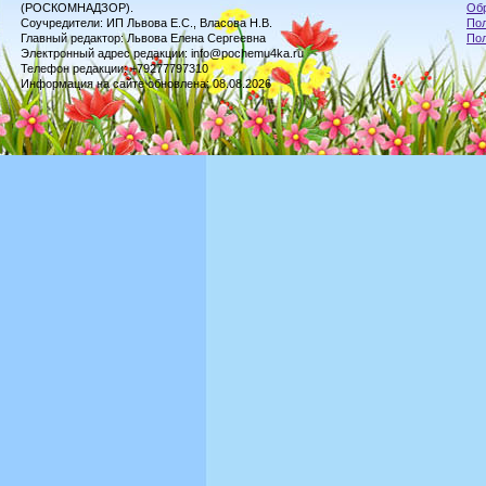
(РОСКОМНАДЗОР).
Обр
Соучредители: ИП Львова Е.С., Власова Н.В.
Пол
Главный редактор: Львова Елена Сергеевна
По
Электронный адрес редакции: info@pochemu4ka.ru
Телефон редакции: +79277797310
Информация на сайте обновлена: 08.08.2026