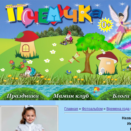
Главная
»
Фотоальбом
»
Времена года
Назв
И