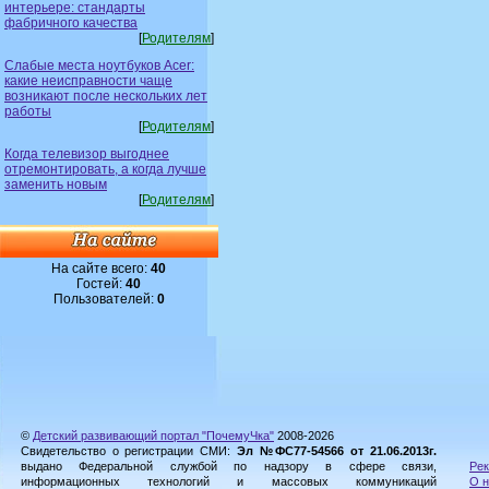
интерьере: стандарты
фабричного качества
[
Родителям
]
Слабые места ноутбуков Acer:
какие неисправности чаще
возникают после нескольких лет
работы
[
Родителям
]
Когда телевизор выгоднее
отремонтировать, а когда лучше
заменить новым
[
Родителям
]
На сайте всего:
40
Гостей:
40
Пользователей:
0
©
Детский развивающий портал "ПочемуЧка"
2008-2026
Свидетельство о регистрации СМИ:
Эл №ФС77-54566 от 21.06.2013г.
выдано Федеральной службой по надзору в сфере связи,
Рек
информационных технологий и массовых коммуникаций
О н