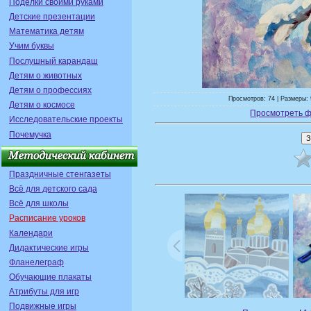
Поделки своими руками
Детские презентации
Математика детям
Учим буквы
Послушный карандаш
Детям о животных
Детям о профессиях
Просмотров: 74 | Размеры: 
Детям о космосе
Просмотреть ф
Исследовательские проекты
Почемучка
Праздничные стенгазеты
Всё для детского сада
Всё для школы
Расписание уроков
Календари
Дидактические игры
Фланелеграф
Обучающие плакаты
Атрибуты для игр
Подвижные игры