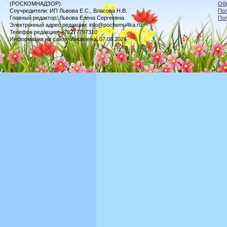
(РОСКОМНАДЗОР).
Обр
Соучредители: ИП Львова Е.С., Власова Н.В.
Пол
Главный редактор: Львова Елена Сергеевна
По
Электронный адрес редакции: info@pochemu4ka.ru
Телефон редакции: +79277797310
Информация на сайте обновлена: 07.08.2026