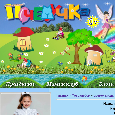
Главная
»
Фотоальбом
»
Времена года
Назван
Им