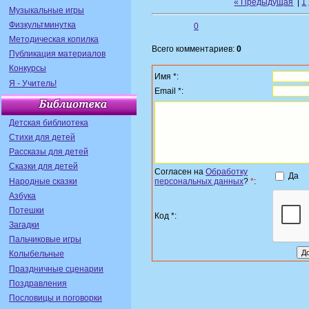
« Предыдущая
|
1
Музыкальные игры
Физкультминутка
0
Методическая копилка
Всего комментариев:
0
Публикация материалов
Конкурсы
Имя *:
Я - Учитель!
Email *:
Детская библиотека
Стихи для детей
Рассказы для детей
Сказки для детей
Согласен на
Обработку
Да
Народные сказки
персональных данных
?
*
:
Азбука
Потешки
Код *:
Загадки
Пальчиковые игры
Колыбельные
Праздничные сценарии
Поздравления
Пословицы и поговорки