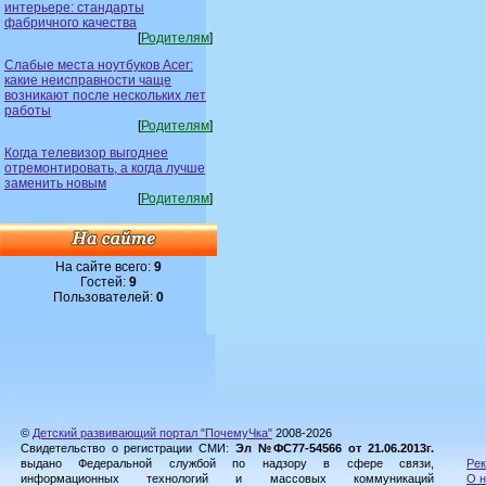
интерьере: стандарты
фабричного качества
[
Родителям
]
Слабые места ноутбуков Acer:
какие неисправности чаще
возникают после нескольких лет
работы
[
Родителям
]
Когда телевизор выгоднее
отремонтировать, а когда лучше
заменить новым
[
Родителям
]
На сайте всего:
9
Гостей:
9
Пользователей:
0
©
Детский развивающий портал "ПочемуЧка"
2008-2026
Свидетельство о регистрации СМИ:
Эл №ФС77-54566 от 21.06.2013г.
выдано Федеральной службой по надзору в сфере связи,
Рек
информационных технологий и массовых коммуникаций
О н