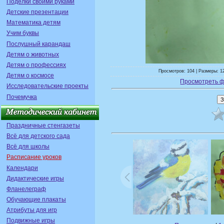
Поделки своими руками
Детские презентации
Математика детям
Учим буквы
Послушный карандаш
Детям о животных
Детям о профессиях
Просмотров: 104 | Размеры: 1
Детям о космосе
Просмотреть ф
Исследовательские проекты
Почемучка
Праздничные стенгазеты
Всё для детского сада
Всё для школы
Расписание уроков
Календари
Дидактические игры
Фланелеграф
Обучающие плакаты
Атрибуты для игр
Подвижные игры