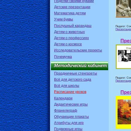
Поделки своими руками
Детские презентации
Математика детям
Учим буквы
Послушный карандаш
Педагог: Со
Презентации
Детям о животных
Детям о профессиях
През
Детям о космосе
Исследовательские проекты
Почемучка
Праздничные стенгазеты
Педагог: Со
Всё для детского сада
Презентаци
Всё для школы
През
Расписание уроков
Календари
Дидактические игры
Фланелеграф
Обучающие плакаты
Атрибуты для игр
Подвижные игры