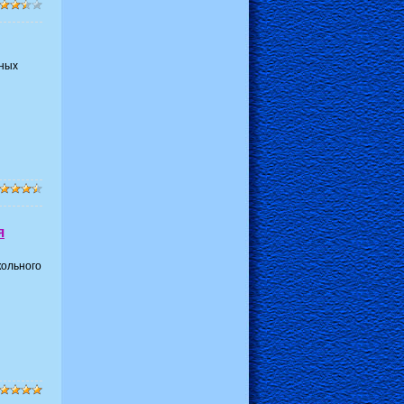
чных
я
ольного