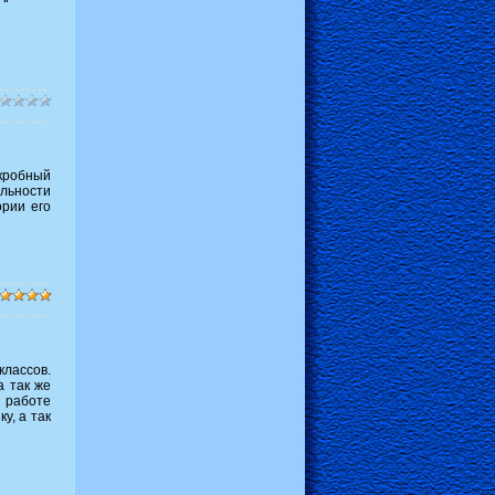
кробный
льности
ории его
лассов.
а так же
В работе
у, а так