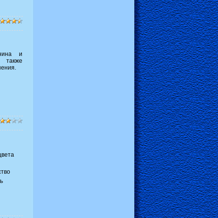
енина и
 также
нения.
цвета
ство
ь