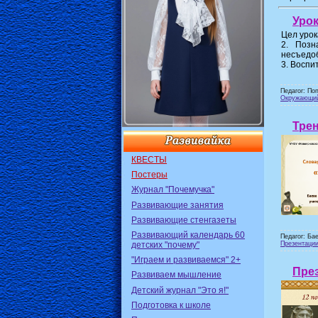
Урок
Цел урок
2. Позн
несъедоб
3. Воспи
Педагог: По
Окружающи
Тре
КВЕСТЫ
Постеры
Журнал "Почемучка"
Развивающие занятия
Развивающие стенгазеты
Развивающий календарь 60
Педагог: Ба
детских "почему"
Презентаци
"Играем и развиваемся" 2+
През
Развиваем мышление
Детский журнал "Это я!"
Подготовка к школе