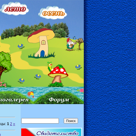
ицы:
1
2
»
м