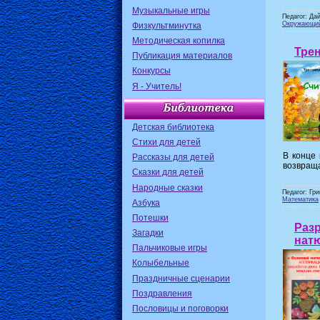
Музыкальные игры
Педагог: Да
Окружающи
Физкультминутка
Методическая копилка
Трен
Публикация материалов
Конкурсы
Я - Учитель!
Детская библиотека
Стихи для детей
В конце 
Рассказы для детей
возвраща
Сказки для детей
Народные сказки
Педагог: Гр
Математика
Азбука
Потешки
Раз
Загадки
нат
Пальчиковые игры
Колыбельные
Праздничные сценарии
Поздравления
Пословицы и поговорки