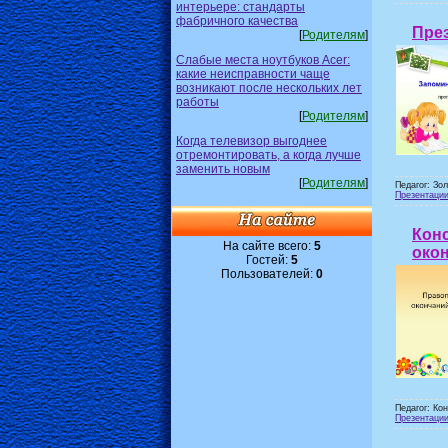
интерьере: стандарты
фабричного качества
Пре
[
Родителям
]
Слабые места ноутбуков Acer:
какие неисправности чаще
возникают после нескольких лет
работы
[
Родителям
]
Когда телевизор выгоднее
отремонтировать, а когда лучше
заменить новым
[
Родителям
]
Педагог: Зо
Презентаци
Конс
На сайте всего:
5
окон
Гостей:
5
Пользователей:
0
Педагог: Ко
Презентаци