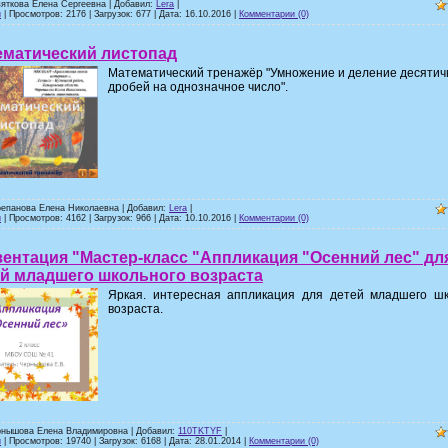
вяткова Елена Сергеевна | Добавил:
Lera
|
и
| Просмотров: 2176 | Загрузок: 677 | Дата:
16.10.2016
|
Комментарии (0)
ематический листопад
Математический тренажёр "Умножение и деление десяти
дробей на однозначное число".
репанова Елена Николаевна | Добавил:
Lera
|
и
| Просмотров: 4162 | Загрузок: 966 | Дата:
10.10.2016
|
Комментарии (0)
ентация "Мастер-класс "Аппликация "Осенний лес" дл
ей младшего школьного возраста
Яркая. интересная аппликация для детей младшего шк
возраста.
рнышова Елена Владимировна | Добавил:
110TKTYF
|
и
| Просмотров: 19740 | Загрузок: 6168 | Дата:
28.01.2014
|
Комментарии (0)