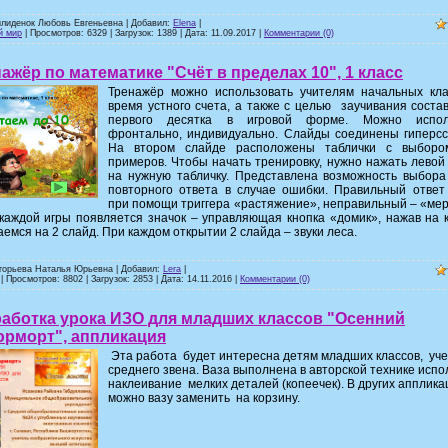
йлиденок Любовь Евгеньевна | Добавил:
Elena
|
й мир
| Просмотров: 6329 | Загрузок: 1389 | Дата:
11.09.2017
|
Комментарии (0)
ажёр по математике "Счёт в пределах 10", 1 класс
Тренажёр можно использовать учителям начальных кла
время устного счета, а также с целью заучивания соста
первого десятка в игровой форме. Можно испол
фронтально, индивидуально. Слайды соединены гиперсс
На втором слайде расположены таблички с выборо
примеров. Чтобы начать тренировку, нужно нажать левой
на нужную табличку. Представлена возможность выбора
повторного ответа в случае ошибки. Правильный ответ
при помощи триггера «растяжение», неправильный – «ме
каждой игры появляется значок – управляющая кнопка «домик», нажав на 
емся на 2 слайд. При каждом открытии 2 слайда – звуки леса.
игорьева Наталья Юрьевна | Добавил:
Lera
|
| Просмотров: 8802 | Загрузок: 2853 | Дата:
14.11.2016
|
Комментарии (0)
работка урока ИЗО для младших классов "Осенний
юрморт", аппликация
Эта работа будет интересна детям младших классов, уч
среднего звена. Ваза выполнена в авторской технике испо
наклеивание мелких деталей (копеечек). В других апплика
можно вазу заменить на корзину.