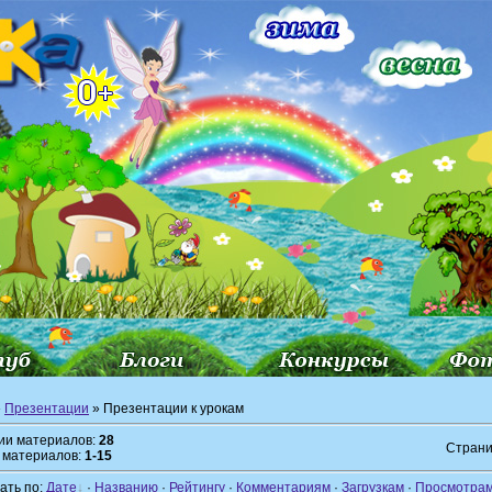
»
Презентации
» Презентации к урокам
рии материалов:
28
Стран
 материалов:
1-15
ать по:
Дате
·
Названию
·
Рейтингу
·
Комментариям
·
Загрузкам
·
Просмотра