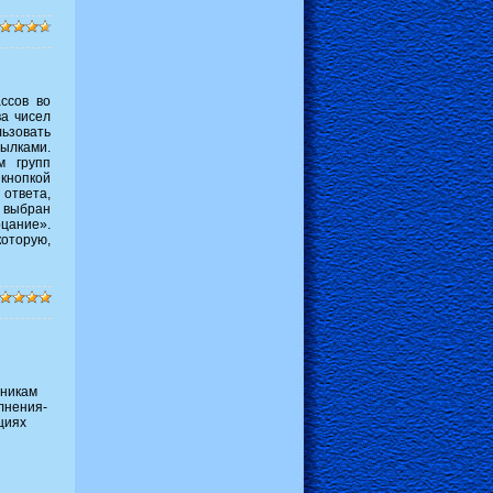
ссов во
ва чисел
ьзовать
ылками.
м групп
 кнопкой
 ответа,
 выбран
рцание».
которую,
еникам
лнения-
циях