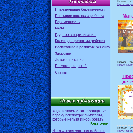
Педагог: Де
Презентаци
Планирование беременности
Мат
Планирование пола ребенка
Беременность
Роды
Грудное вскармливание
Календарь развития ребенка
Воспитание и развитие ребенка
Здоровье
Детское питание
Педагог: Че
Презентаци
Покупки для детей
Статьи
През
дет
Когда и зачем стоит обращаться
к врачу-психиатру: симптомы,
которые нельзя игнорировать
[
Родителям
]
Педагог: Че
Итальянская элитная мебель в
Презентаци