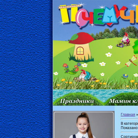
Главная
В катего
Показано
Сортиров