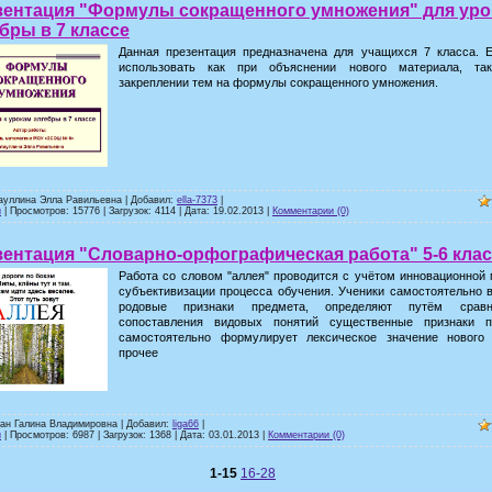
зентация "Формулы сокращенного умножения" для уро
бры в 7 классе
Данная презентация предназначена для учащихся 7 класса. 
использовать как при объяснении нового материала, т
закреплении тем на формулы сокращенного умножения.
тауллина Элла Равильевна | Добавил:
ella-7373
|
и
| Просмотров: 15776 | Загрузок: 4114 | Дата:
19.02.2013
|
Комментарии (0)
ентация "Словарно-орфографическая работа" 5-6 кла
Работа со словом "аллея" проводится с учётом инновационной 
субъективизации процесса обучения. Ученики самостоятельно 
родовые признаки предмета, определяют путём срав
сопоставления видовых понятий существенные признаки п
самостоятельно формулирует лексическое значение нового
прочее
зан Галина Владимировна | Добавил:
liga66
|
и
| Просмотров: 6987 | Загрузок: 1368 | Дата:
03.01.2013
|
Комментарии (0)
1-15
16-28