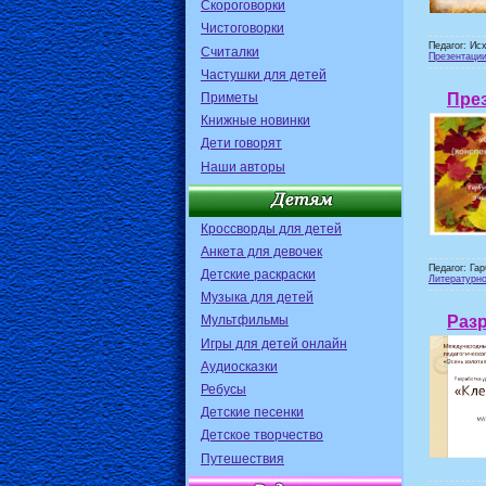
Скороговорки
Чистоговорки
Педагог: Ис
Считалки
Презентаци
Частушки для детей
Приметы
През
Книжные новинки
Дети говорят
Наши авторы
Кроссворды для детей
Анкета для девочек
Педагог: Га
Детские раскраски
Литературно
Музыка для детей
Разр
Мультфильмы
Игры для детей онлайн
Аудиосказки
Ребусы
Детские песенки
Детское творчество
Путешествия