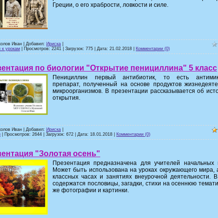
Греции, о его храбрости, ловкости и силе.
колов Иван | Добавил:
Ириска
|
 к урокам
| Просмотров: 2241 | Загрузок: 775 | Дата:
21.02.2018
|
Комментарии (0)
ентация по биологии "Открытие пенициллина" 5 класс
Пенициллин первый антибиотик, то есть антими
препарат, полученный на основе продуктов жизнедеяте
микроорганизмов. В презентации рассказывается об ист
открытия.
колов Иван | Добавил:
Ириска
|
и
| Просмотров: 2644 | Загрузок: 672 | Дата:
18.01.2018
|
Комментарии (0)
ентация "Золотая осень"
Презентация предназначена для учителей начальных к
Может быть использована на уроках окружающего мира, 
классных часах и занятиях внеурочной деятельности. 
содержатся пословицы, загадки, стихи на осеннюю тематик
же фотографии и картинки.