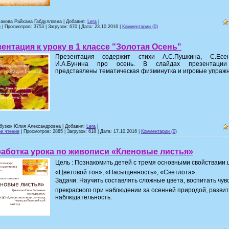
хакова Райхана Габдулловна | Добавил:
Lera
|
и
| Просмотров: 3753 | Загрузок: 670 | Дата:
23.10.2016
|
Комментарии (0)
ентация к уроку в 1 классе "Золотая Осень"
Презентация содержит стихи А.С.Пушкина, С.Ес
И.А.Бунина про осень. В слайдах презентации
представлены тематическая физминутка и игровые упраж
рбузюк Юлия Александровна | Добавил:
Lera
|
е чтение
| Просмотров: 2885 | Загрузок: 618 | Дата:
17.10.2016
|
Комментарии (0)
аботка урока по живописи «Кленовые листья»
Цель : Познакомить детей с тремя основными свойствами 
«Цветовой тон», «Насыщенность», «Светлота».
Задачи: Научить составлять сложные цвета, воспитать чув
прекрасного при наблюдении за осенней природой, развит
наблюдательность.