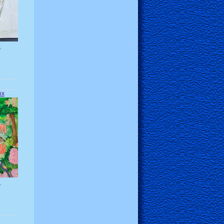
х
ых
х