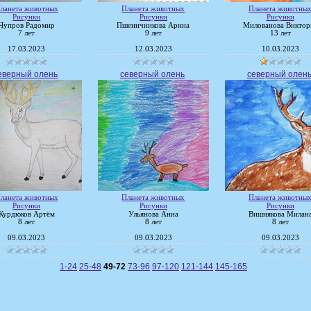
ланета животных
Планета животных
Планета животны
Рисунки
Рисунки
Рисунки
Чупров Радомир
Пшеничникова Арина
Милованова Виктор
7 лет
9 лет
13 лет
17.03.2023
12.03.2023
10.03.2023
еверный олень
северный олень
северный олен
ланета животных
Планета животных
Планета животны
Рисунки
Рисунки
Рисунки
Курдюков Артём
Ульянова Анна
Вишнякова Милан
8 лет
8 лет
8 лет
09.03.2023
09.03.2023
09.03.2023
1-24
25-48
49-72
73-96
97-120
121-144
145-165