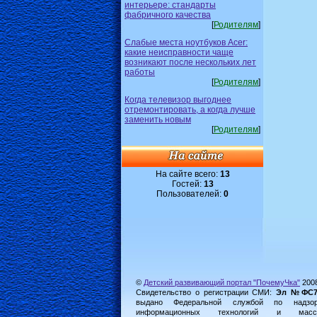
интерьере: стандарты
фабричного качества
[
Родителям
]
Слабые места ноутбуков Acer:
какие неисправности чаще
возникают после нескольких лет
работы
[
Родителям
]
Когда телевизор выгоднее
отремонтировать, а когда лучше
заменить новым
[
Родителям
]
На сайте всего:
13
Гостей:
13
Пользователей:
0
©
Детский развивающий портал "ПочемуЧка"
200
Свидетельство о регистрации СМИ:
Эл №ФС77-
выдано Федеральной службой по надз
информационных технологий и масс