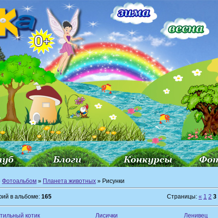
»
Фотоальбом
»
Планета животных
» Рисунки
ий в альбоме:
165
Страницы:
«
1
2
3
тильный котик
Лисички
Ленивец