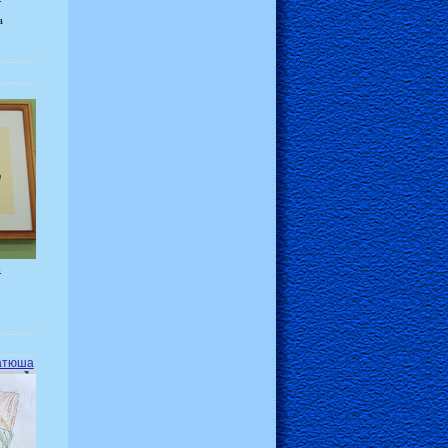
а
х
Катюша