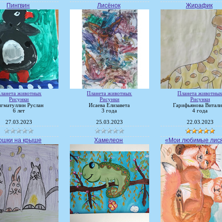
Пингвин
Лисёнок
Жирафик
ланета животных
Планета животных
Планета животны
Рисунки
Рисунки
Рисунки
гматуллин Руслан
Исаева Елизавета
Гарифьянова Витали
6 лет
3 года
4 года
27.03.2023
25.03.2023
22.03.2023
ошки на крыше
Хамелеон
«Мои любимые лис