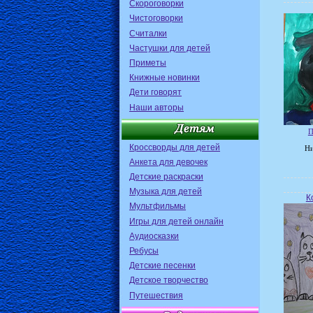
Скороговорки
Чистоговорки
Считалки
Частушки для детей
Приметы
Книжные новинки
Дети говорят
Наши авторы
П
Кроссворды для детей
Ни
Анкета для девочек
Детские раскраски
Музыка для детей
К
Мультфильмы
Игры для детей онлайн
Аудиосказки
Ребусы
Детские песенки
Детское творчество
Путешествия