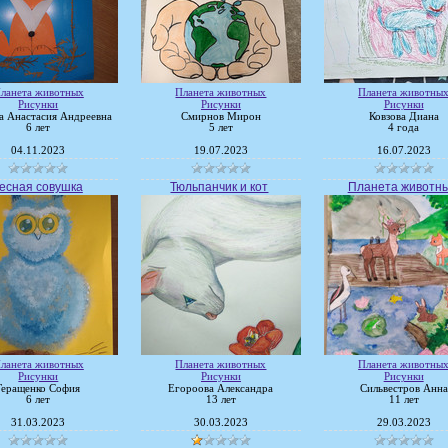
ланета животных
Планета животных
Планета животны
Рисунки
Рисунки
Рисунки
а Анастасия Андреевна
Смирнов Мирон
Ковзова Диана
6 лет
5 лет
4 года
04.11.2023
19.07.2023
16.07.2023
есная совушка
Тюльпанчик и кот
Планета животн
ланета животных
Планета животных
Планета животны
Рисунки
Рисунки
Рисунки
Геращенко София
Егороова Александра
Сильвестров Анна
6 лет
13 лет
11 лет
31.03.2023
30.03.2023
29.03.2023