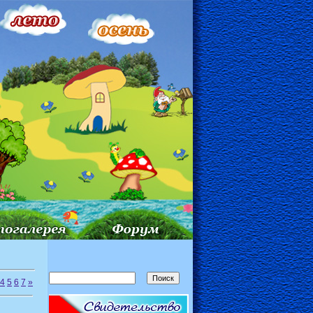
4
5
6
7
»