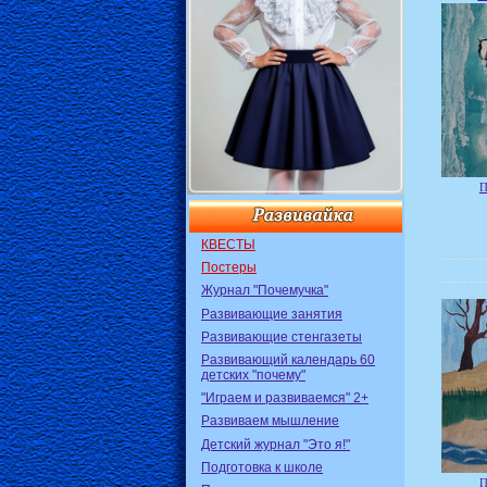
П
КВЕСТЫ
Постеры
Журнал "Почемучка"
Развивающие занятия
Развивающие стенгазеты
Развивающий календарь 60
детских "почему"
"Играем и развиваемся" 2+
Развиваем мышление
Детский журнал "Это я!"
Подготовка к школе
П