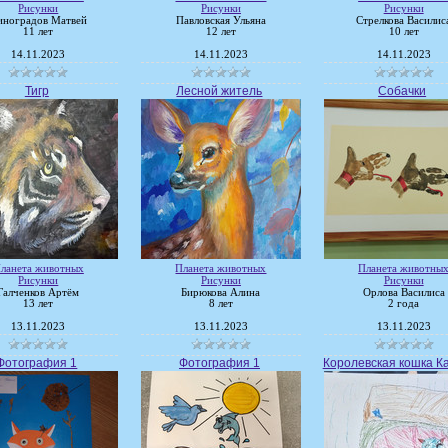
Рисунки
Рисунки
Рисунки
иноградов Матвей
Павловская Ульяна
Стрелкова Василис
11 лет
12 лет
10 лет
14.11.2023
14.11.2023
14.11.2023
Тигр
Лесной житель
Собачки
ланета животных
Планета животных
Планета животны
Рисунки
Рисунки
Рисунки
Галченков Артём
Бирюкова Алина
Орлова Василиса
13 лет
8 лет
2 года
13.11.2023
13.11.2023
13.11.2023
Фотография 1
Фотография 1
Королевская кошка 