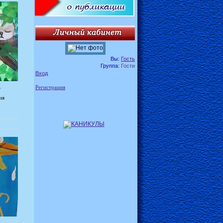
Вы:
Гость
Группа:
Гости
Вход
х
Регистрация
ия
х