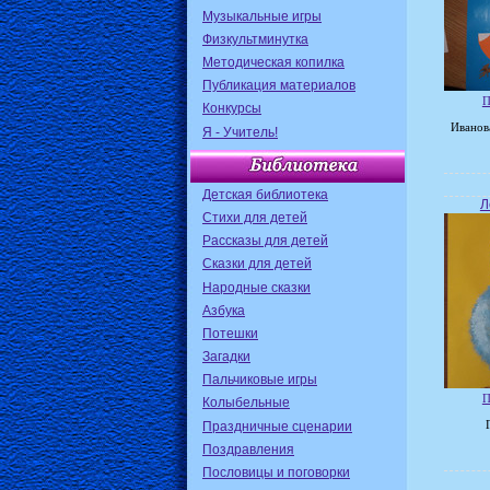
Музыкальные игры
Физкультминутка
Методическая копилка
Публикация материалов
П
Конкурсы
Иванов
Я - Учитель!
Детская библиотека
Л
Стихи для детей
Рассказы для детей
Сказки для детей
Народные сказки
Азбука
Потешки
Загадки
Пальчиковые игры
П
Колыбельные
Праздничные сценарии
Поздравления
Пословицы и поговорки