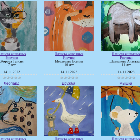
ланета животных
Планета животных
Планета животны
Рисунки
Рисунки
Рисунки
Жорова Таисия
Медведева Есения
Шаклунова Анастас
7 лет
10 лет
11 лет
14.11.2023
14.11.2023
14.11.2023
Леопард
Дружба
Мышка
ланета животных
Планета животных
Планета животны