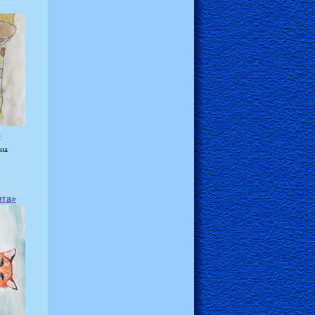
х
на
ята»