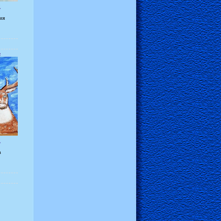
х
ия
ь
х
а