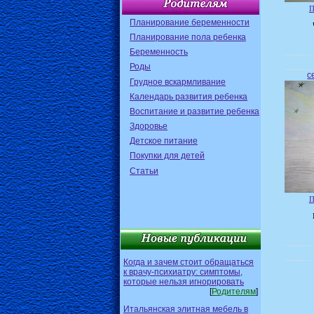
П
Планирование беременности
Планирование пола ребенка
Беременность
Роды
с
Грудное вскармливание
Календарь развития ребенка
Воспитание и развитие ребенка
Здоровье
Детское питание
Покупки для детей
Статьи
П
Когда и зачем стоит обращаться
к врачу-психиатру: симптомы,
которые нельзя игнорировать
[
Родителям
]
Итальянская элитная мебель в