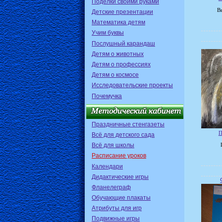
Поделки своими руками
В
Детские презентации
Математика детям
Учим буквы
Послушный карандаш
Детям о животных
Детям о профессиях
Детям о космосе
Исследовательские проекты
Почемучка
Праздничные стенгазеты
П
Всё для детского сада
Всё для школы
Расписание уроков
Календари
Дидактические игры
Фланелеграф
Обучающие плакаты
Атрибуты для игр
Подвижные игры