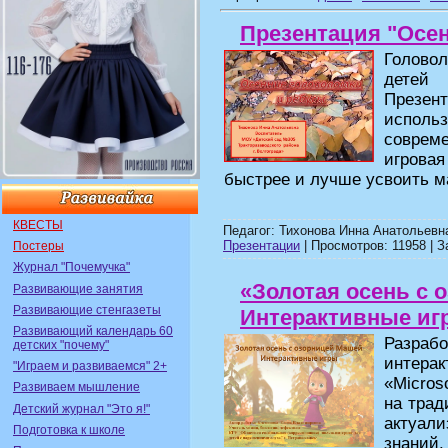
Презентация "Осе
Голово
детей
Презен
исполь
соврем
игрова
быстрее и лучше усвоить м
КВЕСТЫ
Педагог: Тихонова Инна Анатольевн
Презентации
| Просмотров: 11958 | З
Постеры
Журнал "Почемучка"
«Золотая осень с 
Развивающие занятия
Развивающие стенгазеты
Интерактивные иг
Развивающий календарь 60
Разра
детских "почему"
интерак
"Играем и развиваемся" 2+
«Micros
Развиваем мышление
на трад
Детский журнал "Это я!"
актуал
Подготовка к школе
знани