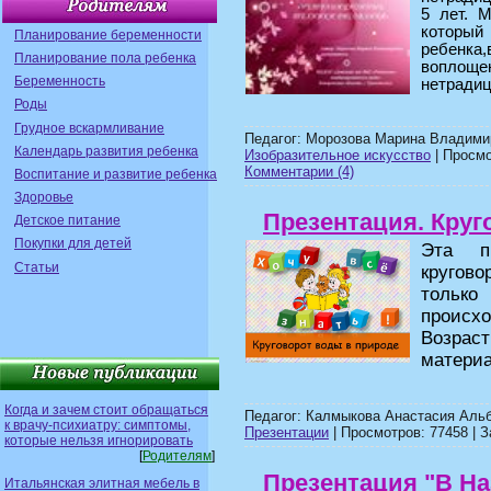
5 лет. 
котор
Планирование беременности
ребенк
Планирование пола ребенка
воплощ
Беременность
нетрадиц
Роды
Грудное вскармливание
Педагог: Морозова Марина Владими
Календарь развития ребенка
Изобразительное искусство
| Просмо
Комментарии (4)
Воспитание и развитие ребенка
Здоровье
Презентация. Круг
Детское питание
Покупки для детей
Эта пр
Статьи
кругов
тольк
происхо
Возрас
материа
Когда и зачем стоит обращаться
Педагог: Калмыкова Анастасия Альб
к врачу-психиатру: симптомы,
Презентации
| Просмотров: 77458 | З
которые нельзя игнорировать
[
Родителям
]
Презентация "В На
Итальянская элитная мебель в