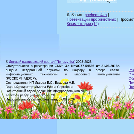
Добавил:
pochemu4ka
|
Презентации про животных
| Просмот
Комментарии (12)
©
Детский развивающий портал "ПочемуЧка"
2008-2026
Свидетельство о регистрации СМИ:
Эл №ФС77-54566 от 21.06.2013г.
выдано Федеральной службой по надзору в сфере связи,
Рек
информационных технологий и массовых коммуникаций
О н
(РОСКОМНАДЗОР).
Обр
Соучредители: ИП Львова Е.С., Власова Н.В.
Пол
Главный редактор: Львова Елена Сергеевна
По
Электронный адрес редакции: info@pochemu4ka.ru
Телефон редакции: +79277797310
Информация на сайте обновлена: 07.08.2026