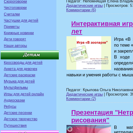
Педагог: Непомнящая Елена Владим
Скороговорки
Дидактические игры
| Просмотров: 57
Чистоговорки
Комментарии (6)
Считалки
Частушки для детей
Интерактивная игр
Приметы
лет
Книжные новинки
Игра «В 
Дети говорят
по теме 
Наши авторы
и закреп
В ходе 
Кроссворды для детей
определ
названи
Анкета для девочек
навыки и умения работы с мыш
Детские раскраски
Музыка для детей
Мультфильмы
Педагог: Крылова Ольга Николаевна
Игры для детей онлайн
Дидактические игры
| Просмотров: 39
Комментарии (2)
Аудиосказки
Ребусы
Презентация "Нет
Детские песенки
рисования"
Детское творчество
Путешествия
В мате
нетрадиц