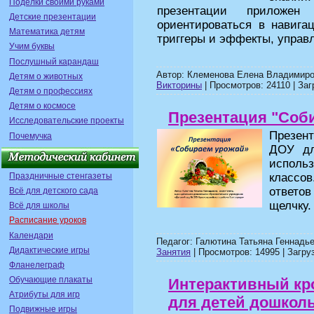
Поделки своими руками
презентации приложен
Детские презентации
ориентироваться в навига
Математика детям
триггеры и эффекты, управ
Учим буквы
Послушный карандаш
Автор: Клеменова Елена Владимиро
Детям о животных
Викторины
| Просмотров: 24110 | Заг
Детям о профессиях
Детям о космосе
Презентация "Соб
Исследовательские проекты
Презен
Почемучка
ДОУ дл
испол
Праздничные стенгазеты
классо
ответо
Всё для детского сада
щелчку.
Всё для школы
Расписание уроков
Календари
Педагог: Галютина Татьяна Геннадь
Дидактические игры
Занятия
| Просмотров: 14995 | Загруз
Фланелеграф
Обучающие плакаты
Интерактивный кр
Атрибуты для игр
для детей дошкол
Подвижные игры