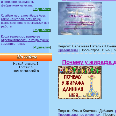
интерьере: стандарты
фабричного качества
[
Родителям
]
Слабые места ноутбуков Acer:
какие неисправности чаще
возникают после нескольких лет
работы
[
Родителям
]
Когда телевизор выгоднее
отремонтировать, а когда лучше
заменить новым
Педагог: Селезнева Наталья Юрьевн
[
Родителям
]
Презентации
| Просмотров: 11699 | З
Почему у жирафа 
На сайте всего:
3
Гостей:
3
Пользователей:
0
Педагог: Ольга Климова | Добавил:
Презентации про животных
| Просмот