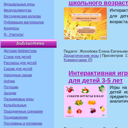
школьного возрас
Музыкальные игры
Интеракт
Физкультминутка
для дет
Методическая копилка
возраста
Публикация материалов
Конкурсы
Я - Учитель!
Детская библиотека
Педагог: Жолобова Елена Евгеньевн
Дидактические игры
| Просмотров: 17
Стихи для детей
Комментарии (0)
Рассказы для детей
Сказки для детей
Интерактивная игр
Народные сказки
для детей 3-5 лет
Азбука
Потешки
Игры на
детей и
Загадки
предме
Пальчиковые игры
аналитич
Колыбельные
Праздничные сценарии
Поздравления
Пословицы и поговорки