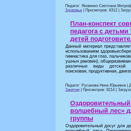
Педагог: Яковенко Светлана Митроф
Здоровье
| Просмотров: 6312 | Загру
План-конспект со
педагога с детьми
детей подготовит
Данный материал представляет
использованием здоровьесбере
гимнастика для глаз, пальчико
ушных раковин), общеразвиваю
различные виды детской де
поисковая, продуктивная, двига
Педагог: Русанова Нина Юрьевна | 
Занятия
| Просмотров: 8214 | Загрузо
Оздоровительный 
волшебный лес» д
группы
Оздоровительный досуг для д
волшебный лес» Программное