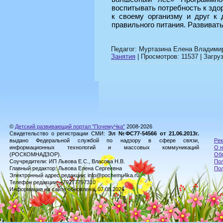
воспитывать потребность к здо
к своему организму и друг к 
правильного питания. Развиват
Педагог: Муртазина Елена Владими
Занятия
| Просмотров: 11537 | Загруз
©
Детский развивающий портал "ПочемуЧка"
2008-2026
Свидетельство о регистрации СМИ:
Эл №ФС77-54566 от 21.06.2013г.
выдано Федеральной службой по надзору в сфере связи,
Рек
информационных технологий и массовых коммуникаций
О н
(РОСКОМНАДЗОР).
Обр
Соучредители: ИП Львова Е.С., Власова Н.В.
Пол
Главный редактор: Львова Елена Сергеевна
По
Электронный адрес редакции: info@pochemu4ka.ru
Телефон редакции: +79277797310
Информация на сайте обновлена: 07.08.2026