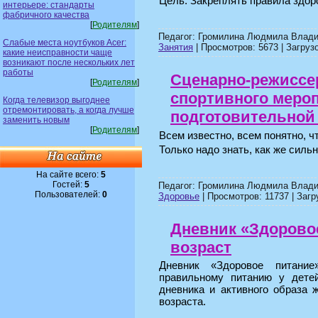
Цель: Закреплять правила здор
интерьере: стандарты
фабричного качества
[
Родителям
]
Педагог: Громилина Людмила Влади
Слабые места ноутбуков Acer:
Занятия
| Просмотров: 5673 | Загрузо
какие неисправности чаще
возникают после нескольких лет
работы
Сценарно-режиссе
[
Родителям
]
спортивного мероп
Когда телевизор выгоднее
отремонтировать, а когда лучше
подготовительной
заменить новым
[
Родителям
]
Всем известно, всем понятно, ч
Только надо знать, как же силь
На сайте всего:
5
Гостей:
5
Педагог: Громилина Людмила Влади
Пользователей:
0
Здоровье
| Просмотров: 11737 | Загр
Дневник «Здорово
возраст
Дневник «Здоровое питани
правильному питанию у дете
дневника и активного образа 
возраста.