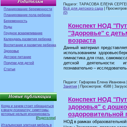
Педагог: ТАРАСОВА ЕЛЕНА СЕРГЕ
Всё для детского сада
| Просмотров:
Планирование беременности
(0)
Планирование пола ребенка
Беременность
Конспект НОД "Пут
Роды
"Здоровье" с деть
Грудное вскармливание
возраста
Календарь развития ребенка
Воспитание и развитие ребенка
Данный материал представляет
Здоровье
использованием здоровьесбер
Детское питание
гимнастика для глаз, самомас
детской деятельности: игр
Покупки для детей
познавательно – исследователь
Статьи
Педагог: Гафарова Елена Ивановна 
Занятия
| Просмотров: 4588 | Загрузо
Конспект НОД "Пут
здоровья" с дошк
Когда и зачем стоит обращаться
к врачу-психиатру: симптомы,
оздоровительной 
которые нельзя игнорировать
[
Родителям
]
НОД в рамках образовательной 
Итальянская элитная мебель в