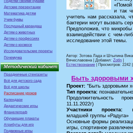
Поделки своими руками
«Помой 
Детские презентации
и так 
Математика детям
учитель нам рассказала, ч
Учим буквы
бактерии могут вызвать се
Послушный карандаш
Предположив, что микробы
Детям о животных
взаимодействии с чем-либ
Детям о профессиях
исследование этой темы.
Детям о космосе
Исследовательские проекты
Автор: Зотова Лада и Штылина Вика
Почемучка
Вячеславовна | Добавил:
Zotln
|
Eстествознание
| Просмотров: 2242 |
Праздничные стенгазеты
Быть здоровыми х
Всё для детского сада
Проект:
"Быть здоровыми х
Всё для школы
Тип проекта:
познавательно
Расписание уроков
Продолжительность прое
Календари
11.11.2022г)
Дидактические игры
Участники проекта:
во
Фланелеграф
младшей группы «Радуга»
Обучающие плакаты
Основные формы реализации
Атрибуты для игр
игры, спортивное развлечен
Подвижные игры