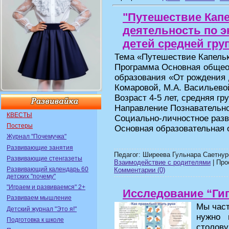
"Путешествие Кап
деятельность по 
детей средней груп
Тема «Путешествие Капель
Программа Основная общео
образования «От рождения д
Комаровой, М.А. Васильевой,
Возраст 4-5 лет, средняя гр
Направление Познавательно
КВЕСТЫ
Социально-личностное раз
Постеры
Основная образовательная 
Журнал "Почемучка"
Развивающие занятия
Педагог: Ширеева Гульнара Саетнур
Развивающие стенгазеты
Взаимодействие с родителями
| Про
Развивающий календарь 60
Комментарии (0)
детских "почему"
"Играем и развиваемся" 2+
Исследование “Гиг
Развиваем мышление
Мы част
Детский журнал "Это я!"
нужно 
Подготовка к школе
столов