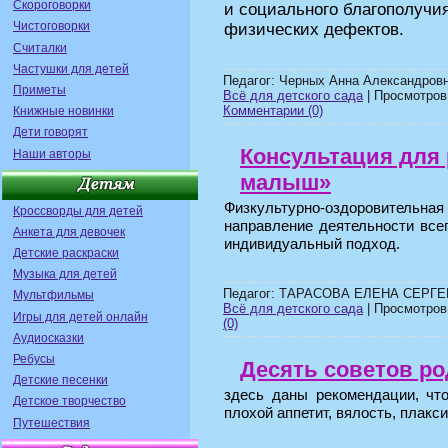
Скороговорки
и социального благополучия
Чистоговорки
физических дефектов.
Считалки
Частушки для детей
Педагог: Черных Анна Александровн
Приметы
Всё для детского сада
| Просмотров:
Комментарии (0)
Книжные новинки
Дети говорят
Консультация для
Наши авторы
малыш»
Физкультурно-оздоровитель
Кроссворды для детей
направление деятельности всег
Анкета для девочек
индивидуальный подход.
Детские раскраски
Музыка для детей
Педагог: ТАРАСОВА ЕЛЕНА СЕРГЕ
Мультфильмы
Всё для детского сада
| Просмотров:
Игры для детей онлайн
(0)
Аудиосказки
Ребусы
Десять советов р
Детские песенки
здесь даны рекомендации, что
Детское творчество
плохой аппетит, вялость, плакси
Путешествия