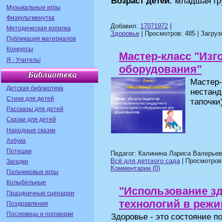
Возраст детей:
младшая гру
Музыкальные игры
Физкультминутка
Добавил:
17071972
|
Методическая копилка
Здоровье
| Просмотров: 485 | Загрузо
Публикация материалов
Конкурсы
Мастер-класс "Изг
Я - Учитель!
оборудования"
Мастер
Детская библиотека
нестан
Стихи для детей
тапочки)
Рассказы для детей
Сказки для детей
Народные сказки
Азбука
Потешки
Педагог: Калинина Лариса Валерьев
Всё для детского сада
| Просмотров:
Загадки
Комментарии (0)
Пальчиковые игры
Колыбельные
"Использование з
Праздничные сценарии
технологий в реж
Поздравления
Пословицы и поговорки
Здоровье - это состояние п