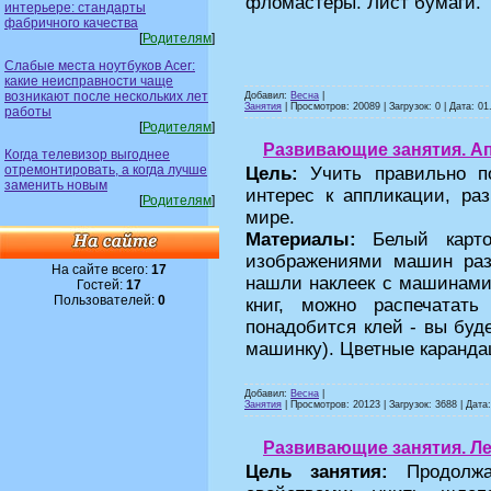
фломастеры. Лист бумаги.
интерьере: стандарты
фабричного качества
[
Родителям
]
Слабые места ноутбуков Acer:
какие неисправности чаще
возникают после нескольких лет
Добавил:
Весна
|
Занятия
| Просмотров: 20089 | Загрузок: 0 | Дата:
01
работы
[
Родителям
]
Развивающие занятия. Ап
Когда телевизор выгоднее
отремонтировать, а когда лучше
Цель:
Учить правильно по
заменить новым
интерес к аппликации, ра
[
Родителям
]
мире.
Материалы:
Белый карто
изображениями машин раз
На сайте всего:
17
нашли наклеек с машинами
Гостей:
17
Пользователей:
0
книг, можно распечатат
понадобится клей - вы буд
машинку). Цветные каранд
Добавил:
Весна
|
Занятия
| Просмотров: 20123 | Загрузок: 3688 | Дата
Развивающие занятия. Ле
Цель занятия:
Продолж