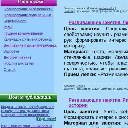
Педагог: Наталья | Добавил:
pochemu4ka
|
Планирование беременности
Занятия
| Просмотров: 18006 | Загрузок: 3037 | Дата
Планирование пола ребенка
Беременность
Развивающие занятия. Ле
Роды
Цель занятия:
Продолжат
Грудное вскармливание
свойствами; научить разми
Календарь развития ребенка
рук; формировать интерес
моторику.
Воспитание и развитие ребенка
Материал:
Тесто, маленьк
Здоровье
стеклянные шарики (жел
Детское питание
поверхностью, чтобы пла
Покупки для детей
фасоль), влажные тряпочки
Статьи
Прием лепки:
«Разминание
Добавил:
Весна
|
Занятия
| Просмотров: 11829 | Загрузок: 0 | Дата:
04
Развивающие занятия. Р
истории
Когда и зачем стоит обращаться
к врачу-психиатру: симптомы,
Цель занятия:
Учить реб
которые нельзя игнорировать
Формировать интерес к рис
[
Родителям
]
Материал для занятия:
ка
Итальянская элитная мебель в