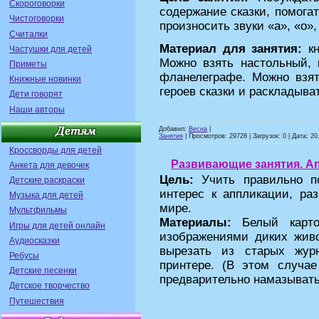
Скороговорки
содержание сказки, помогат
Чистоговорки
произносить звуки «а», «о», 
Считалки
Материал для занятия:
кн
Частушки для детей
Можно взять настольный, 
Приметы
фланелеграфе. Можно взят
Книжные новинки
героев сказки и раскладывать
Дети говорят
Наши авторы
Добавил:
Весна
|
Занятия
| Просмотров: 29728 | Загрузок: 0 | Дата:
20
Кроссворды для детей
Развивающие занятия. Ап
Анкета для девочек
Цель:
Учить правильно по
Детские раскраски
интерес к аппликации, ра
Музыка для детей
мире.
Мультфильмы
Материалы:
Белый карто
Игры для детей онлайн
изображениями диких жив
Аудиосказки
вырезать из старых жур
Ребусы
принтере. (В этом случа
Детские песенки
предварительно намазывать 
Детское творчество
Путешествия