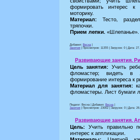
свойствами; учить шлеп
формировать интерес к 
моторику.
Материал:
Тесто, разд
тряпочки.
Прием лепки.
«Шлепанье».
Добавил:
Весна
|
Занятия
| Просмотров: 11355 | Загрузок: 0 | Дата:
27
Развивающие занятия. Ри
Цель занятия:
Учить реб
фломастер; видеть в 
формирование интереса к р
Материал для занятия:
ка
фломастеры. Лист бумаги л
Педагог: Весна | Добавил:
Весна
|
Занятия
| Просмотров: 23002 | Загрузок: 0 | Дата:
26
Развивающие занятия. Ап
Цель:
Учить правильно по
интерес к аппликации.
Материалы:
Цветной кар