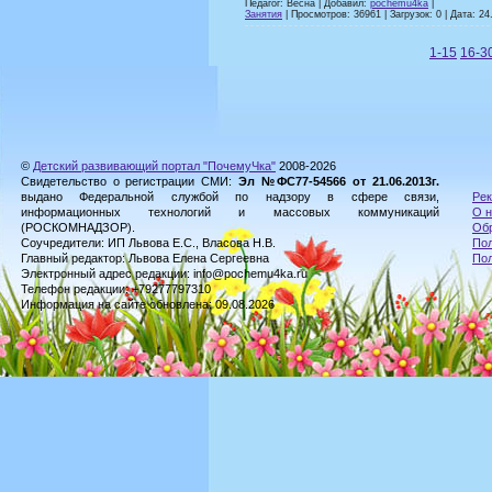
Педагог: Весна | Добавил:
pochemu4ka
|
Занятия
| Просмотров: 36961 | Загрузок: 0 | Дата:
24
1-15
16-3
©
Детский развивающий портал "ПочемуЧка"
2008-2026
Свидетельство о регистрации СМИ:
Эл №ФС77-54566 от 21.06.2013г.
выдано Федеральной службой по надзору в сфере связи,
Рек
информационных технологий и массовых коммуникаций
О н
(РОСКОМНАДЗОР).
Обр
Соучредители: ИП Львова Е.С., Власова Н.В.
Пол
Главный редактор: Львова Елена Сергеевна
По
Электронный адрес редакции: info@pochemu4ka.ru
Телефон редакции: +79277797310
Информация на сайте обновлена: 09.08.2026