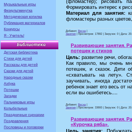
(фломастер); рисовать п
Музыкальные игры
Формировать интерес к рис
Физкультминутка
Материал для занятия:
к
Методическая копилка
фломастеры разных цветов,
Публикация материалов
Конкурсы
Добавил:
Весна
|
Занятия
| Просмотров: 17892 | Загрузок: 0 | Дата:
20
Я - Учитель!
Развивающие занятия. Ра
потешек и стихов
Детская библиотека
Цель:
развитие речи, обога
Стихи для детей
Как правило, мы очень мн
Рассказы для детей
потешек, и сказок. Дети 
Сказки для детей
«схватывать на лету». С
Народные сказки
заучивать, иногда достат
Азбука
ребенок знает его весь от н
Потешки
если вы ошибетесь....
Загадки
Пальчиковые игры
Добавил:
Весна
|
Занятия
| Просмотров: 33693 | Загрузок: 0 | Дата:
20
Колыбельные
Праздничные сценарии
Развивающие занятия. Раз
Поздравления
«Курочка ряба».
Пословицы и поговорки
Цель занятия:
Побуждать