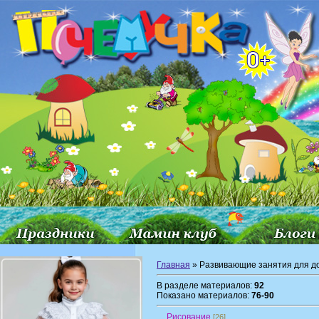
Главная
» Развивающие занятия для д
В разделе материалов:
92
Показано материалов:
76-90
Рисование
[26]