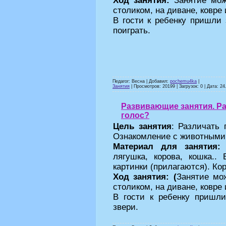
Ход занятия:
Занятие мож
столиком, на диване, ковре и
В гости к ребенку пришли 
поиграть.
Педагог: Весна | Добавил:
pochemu4ka
|
Занятия
| Просмотров: 20199 | Загрузок: 0 | Дата:
24
Развивающие занятия. Ра
голос?
Цель занятия
: Различать 
Ознакомление с животными
Материал для занятия
лягушка, корова, кошка..
картинки (прилагаются). Ко
Ход занятия: (
Занятие мо
столиком, на диване, ковре и
В гости к ребенку пришли
звери.