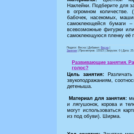
Наклейки. Подберите для з
в огромном количестве.
бабочек, насекомых, маши
самоклеющейся бумаги – 
всевозможные фигурки или
самоклеющуюся пленку её п
Педагог: Весна | Добавил:
Весна
|
Занятия
| Просмотров: 15515 | Загрузок: 0 | Дата:
25
Развивающие занятия. Ра
голос?
Цель занятия:
Различать
звукоподражаниям, соотнос
детеныша.
Материал для занятия:
мы
и лягушонок, корова и тел
могут использоваться карт
из под обуви). Ширма.