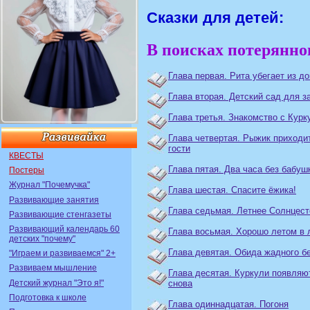
Сказки для детей:
В поисках потерянног
Глава первая. Рита убегает из д
Глава вторая. Детский сад для з
Глава третья. Знакомство с Кур
Глава четвертая. Рыжик приходи
гости
КВЕСТЫ
Глава пятая. Два часа без бабуш
Постеры
Журнал "Почемучка"
Глава шестая. Спасите ёжика!
Развивающие занятия
Глава седьмая. Летнее Солнцест
Развивающие стенгазеты
Развивающий календарь 60
Глава восьмая. Хорошо летом в 
детских "почему"
Глава девятая. Обида жадного б
"Играем и развиваемся" 2+
Развиваем мышление
Глава десятая. Куркули появляю
Детский журнал "Это я!"
снова
Подготовка к школе
Глава одиннадцатая. Погоня