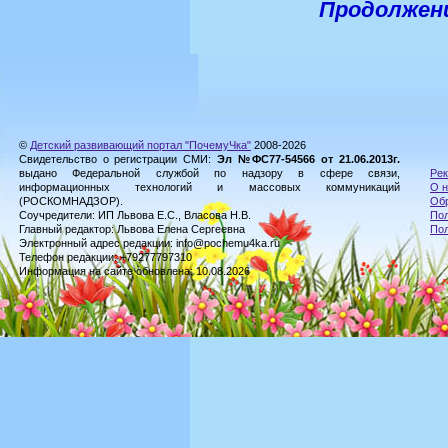
Продолжен
©
Детский развивающий портал "ПочемуЧка"
2008-2026
Свидетельство о регистрации СМИ:
Эл №ФС77-54566 от 21.06.2013г.
выдано Федеральной службой по надзору в сфере связи,
Рек
информационных технологий и массовых коммуникаций
О н
(РОСКОМНАДЗОР).
Обр
Соучредители: ИП Львова Е.С., Власова Н.В.
Пол
Главный редактор: Львова Елена Сергеевна
По
Электронный адрес редакции: info@pochemu4ka.ru
Телефон редакции: +79277797310
Информация на сайте обновлена: 10.08.2026