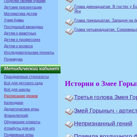
Поделки своими руками
Глава двенадцатая. В гостях у Б
Детские презентации
Яги
Математика детям
Глава тринадцатая. Западня на б
Учим буквы
Послушный карандаш
Глава четырнадцатая. Сокровища
Детям о животных
Детям о профессиях
Детям о космосе
Исследовательские проекты
Почемучка
Праздничные стенгазеты
Истории о Змее Гор
Всё для детского сада
Всё для школы
Третья голова Змея Г
Расписание уроков
Календари
Дидактические игры
Змей Горыныч - артис
Фланелеграф
Обучающие плакаты
Непризнанный гений
Атрибуты для игр
Подвижные игры
Правила воздушного 