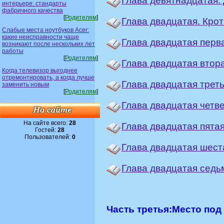
Глава девятнадцатая. 
интерьере: стандарты
фабричного качества
[
Родителям
]
Глава двадцатая. Крот
Слабые места ноутбуков Acer:
какие неисправности чаще
Глава двадцатая перв
возникают после нескольких лет
работы
[
Родителям
]
Глава двадцатая втора
Когда телевизор выгоднее
отремонтировать, а когда лучше
Глава двадцатая трет
заменить новым
[
Родителям
]
Глава двадцатая четве
На сайте всего:
28
Глава двадцатая пята
Гостей:
28
Пользователей:
0
Глава двадцатая шест
Глава двадцатая седь
Часть третья:
Место под