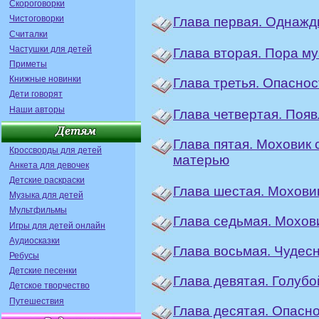
Скороговорки
Чистоговорки
Глава первая. Однаж
Считалки
Частушки для детей
Глава вторая. Пора м
Приметы
Книжные новинки
Глава третья. Опаснос
Дети говорят
Наши авторы
Глава четвертая. Появ
Глава пятая. Моховик 
Кроссворды для детей
матерью
Анкета для девочек
Детские раскраски
Глава шестая. Моховик
Музыка для детей
Мультфильмы
Глава седьмая. Мохов
Игры для детей онлайн
Аудиосказки
Глава восьмая. Чудес
Ребусы
Детские песенки
Глава девятая. Голуб
Детское творчество
Путешествия
Глава десятая. Опасн