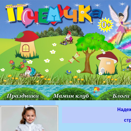
Наде
ст