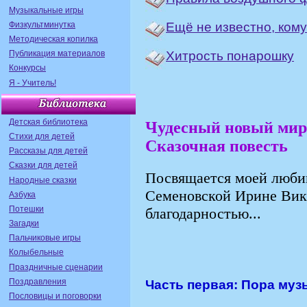
Музыкальные игры
Физкультминутка
Ещё не известно, кому
Методическая копилка
Хитрость понарошку
Публикация материалов
Конкурсы
Я - Учитель!
Детская библиотека
Чудесный новый мир
Стихи для детей
Сказочная повесть
Рассказы для детей
Сказки для детей
Посвящается моей люби
Народные сказки
Семеновской Ирине Вик
Азбука
Потешки
благодарностью...
Загадки
Пальчиковые игры
Колыбельные
Праздничные сценарии
Поздравления
Часть первая: Пора муз
Пословицы и поговорки