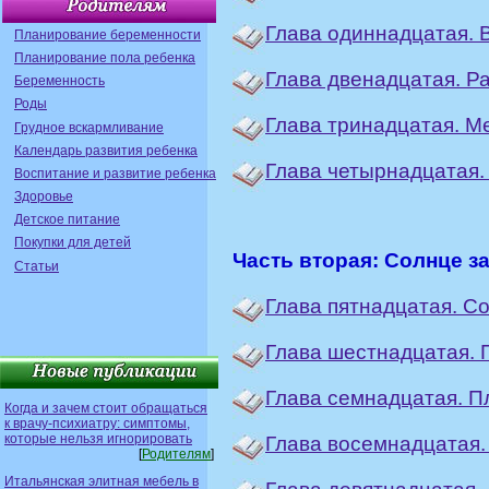
Глава одиннадцатая. 
Планирование беременности
Планирование пола ребенка
Глава двенадцатая. Р
Беременность
Роды
Глава тринадцатая. М
Грудное вскармливание
Календарь развития ребенка
Глава четырнадцатая.
Воспитание и развитие ребенка
Здоровье
Детское питание
Покупки для детей
Часть вторая: Солнце з
Статьи
Глава пятнадцатая. С
Глава шестнадцатая. П
Глава семнадцатая. П
Когда и зачем стоит обращаться
к врачу-психиатру: симптомы,
которые нельзя игнорировать
Глава восемнадцатая.
[
Родителям
]
Итальянская элитная мебель в